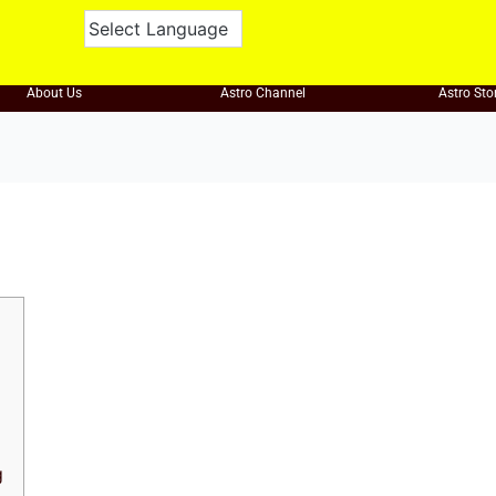
About Us
Astro Channel
Astro Sto
g