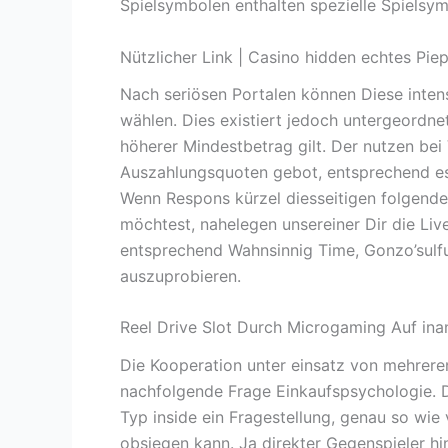
Spielsymbolen enthalten spezielle Spielsy
Nützlicher Link | Casino hidden echtes Pie
Nach seriösen Portalen können Diese inten
wählen. Dies existiert jedoch untergeordne
höherer Mindestbetrag gilt. Der nutzen bei
Auszahlungsquoten gebot, entsprechend es 
Wenn Respons kürzel diesseitigen folgend
möchtest, nahelegen unsereiner Dir die Live
entsprechend Wahnsinnig Time, Gonzo’sulf
auszuprobieren.
Reel Drive Slot Durch Microgaming Auf in
Die Kooperation unter einsatz von mehrer
nachfolgende Frage Einkaufspsychologie. D
Typ inside ein Fragestellung, genau so wie 
obsiegen kann. Ja direkter Gegenspieler h