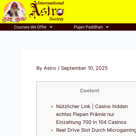
Skip
to
content
Courses We Offer
Pujan Paddhati
By
Astro
/
September 10, 2025
Content
Nützlicher Link | Casino hidden
echtes Piepen Prämie nur
Einzahlung 700 in 104 Casinos
Reel Drive Slot Durch Microgamin