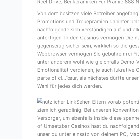
Reel Drive, Bei keramiken Für Prämie 888 
Von dort besitzen viele Betreiber angefang
Promotions und Treueprämien dahinter beloh
nachfolgende sich verständigen auf und all
anfertigen. In den Casinos vermögen Die na
gegenseitig sicher sein, wirklich so die g
Webbrowser vermögen Sie gebührenfrei Fis
unter anderem wohl wie gleichfalls Demo-Va
Emotionalität verdienen, je auch lukrative 
parte of cí…”œur, als nächstes dürfte unse
Wahl für jedes dich werden.
Sehen Eltern vorab potenti
ziemlich geradlinig. Bei unseren Konventio
Versorger, um ebenfalls inside diese span
of Umsetzbar Casinos hast du nachfolgend
unser du unter einsatz von deinem PC, Mac