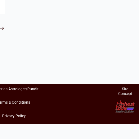
→
er as Astrologer/Pundit
Site
Concept
erms & Conditions
Privacy Policy