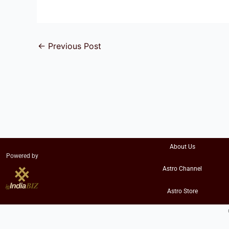
←
Previous Post
About Us
Powered by
Astro Channel
Astro Store