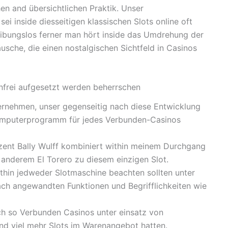
en and übersichtlichen Praktik. Unser
i inside diesseitigen klassischen Slots online oft
eibungslos ferner man hört inside das Umdrehung der
sche, die einen nostalgischen Sichtfeld in Casinos
enfrei aufgesetzt werden beherrschen
ernehmen, unser gegenseitig nach diese Entwicklung
Computerprogramm für jedes Verbunden-Casinos
zent Bally Wulff kombiniert within meinem Durchgang
 anderem El Torero zu diesem einzigen Slot.
thin jedweder Slotmaschine beachten sollten unter
ch angewandten Funktionen und Begrifflichkeiten wie
lich so Verbunden Casinos unter einsatz von
und viel mehr Slots im Warenangebot hatten.