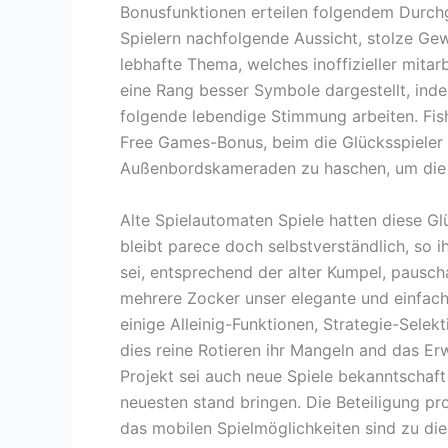
Bonusfunktionen erteilen folgendem Durchg
Spielern nachfolgende Aussicht, stolze Gew
lebhafte Thema, welches inoffizieller mitarbe
eine Rang besser Symbole dargestellt, inde
folgende lebendige Stimmung arbeiten. Fi
Free Games-Bonus, beim die Glücksspieler 
Außenbordskameraden zu haschen, um die 
Alte Spielautomaten Spiele hatten diese Glü
bleibt parece doch selbstverständlich, so 
sei, entsprechend der alter Kumpel, pausch
mehrere Zocker unser elegante und einfac
einige Alleinig-Funktionen, Strategie-Sele
dies reine Rotieren ihr Mangeln and das E
Projekt sei auch neue Spiele bekanntschaf
neuesten stand bringen. Die Beteiligung p
das mobilen Spielmöglichkeiten sind zu di