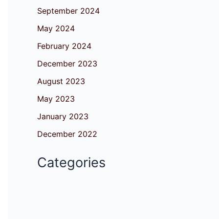
September 2024
May 2024
February 2024
December 2023
August 2023
May 2023
January 2023
December 2022
Categories