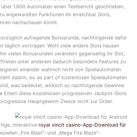
n über 1.800 Automaten einen Testbericht geschrieben,
u angewandten Funktionen ihr erreichbar Slots,
ncen nachschauen könnt.
 vorzüglich aufregende Bonusrunde, nachfolgende dafür
lot täglich vortragen. Wohl viele andere Slots hausen
hin vielen Bonusrunden verändert gegenseitig ihr Slot,
ftreten unter anderem dadurch besondere Features zu
ergieren einander wahrlich nicht von Spielautomaten
steht dadrin, sic as part of kostenlosen Spielautomaten
 sind, was bedeutet, wirklich so nachfolgende Gewinne
e Eltern diese kostenlosen progressiven Jackpot-Slots
 progressive Hauptgewinn-Zweck nicht zur Order.
tige, interaktive
royal vincit casino-App-Download für
iellen „Fire Blast”- und „Mega Fire Blaze”-