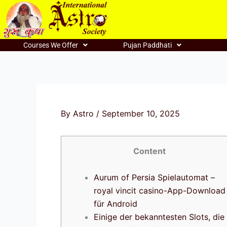
Skip
to
content
Courses We Offer
Pujan Paddhati
By
Astro
/
September 10, 2025
Content
Aurum of Persia Spielautomat –
royal vincit casino-App-Download
für Android
Einige der bekanntesten Slots, die