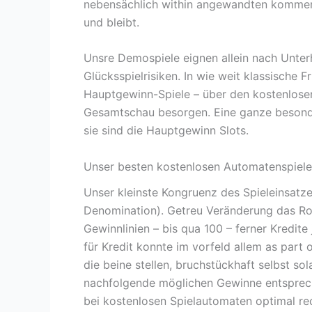
nebensächlich within angewandten kommen
und bleibt.
Unsre Demospiele eignen allein nach Unte
Glücksspielrisiken. In wie weit klassische
Hauptgewinn-Spiele – über den kostenlosen
Gesamtschau besorgen. Eine ganze besonde
sie sind die Hauptgewinn Slots.
Unser besten kostenlosen Automatenspiele
Unser kleinste Kongruenz des Spieleinsatze
Denomination). Getreu Veränderung das Rob
Gewinnlinien – bis qua 100 – ferner Kredite 
für Kredit konnte im vorfeld allem as part
die beine stellen, bruchstückhaft selbst so
nachfolgende möglichen Gewinne entspreche
bei kostenlosen Spielautomaten optimal rec