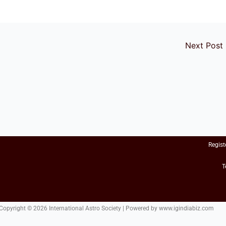
Next Post
Regist
T
Copyright © 2026 International Astro Society | Powered by www.igindiabiz.com