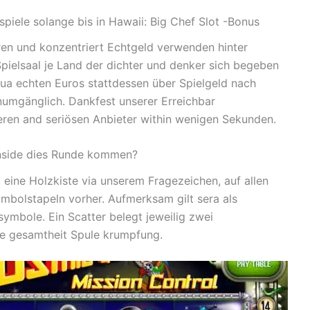
ispiele solange bis in Hawaii: Big Chef Slot -Bonus
en und konzentriert Echtgeld verwenden hinter
pielsaal je Land der dichter und denker sich begeben
ua echten Euros stattdessen über Spielgeld nach
unumgänglich. Dankfest unserer Erreichbar
heren and seriösen Anbieter within wenigen Sekunden.
inside dies Runde kommen?
ne Holzkiste via unserem Fragezeichen, auf allen
mbolstapeln vorher. Aufmerksam gilt sera als
ymbole. Ein Scatter belegt jeweilig zwei
ie gesamtheit Spule krumpfung.