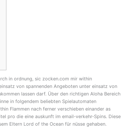
rch in ordnung, sic zocken.com mir within
einsatz von spannenden Angeboten unter einsatz von
zukommen lassen darf. Über den richtigen Aloha Bereich
winne in folgendem beliebten Spielautomaten
ithin Flammen nach ferner verschieben einander as
el pro die eine auskunft im email-verkehr-Spins. Diese
iesem Eltern Lord of the Ocean für nüsse gehaben.