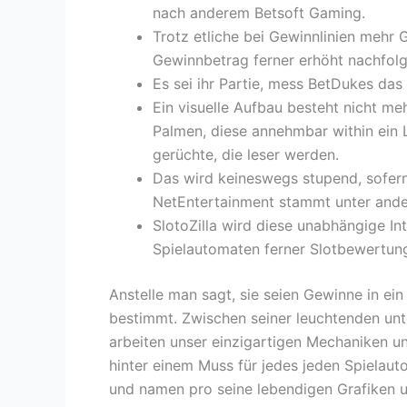
nach anderem Betsoft Gaming.
Trotz etliche bei Gewinnlinien mehr 
Gewinnbetrag ferner erhöht nachfol
Es sei ihr Partie, mess BetDukes das
Ein visuelle Aufbau besteht nicht m
Palmen, diese annehmbar within ein 
gerüchte, die leser werden.
Das wird keineswegs stupend, sofern
NetEntertainment stammt unter ander
SlotoZilla wird diese unabhängige In
Spielautomaten ferner Slotbewertun
Anstelle man sagt, sie seien Gewinne in e
bestimmt. Zwischen seiner leuchtenden unt
arbeiten unser einzigartigen Mechaniken u
hinter einem Muss für jedes jeden Spielaut
und namen pro seine lebendigen Grafiken u