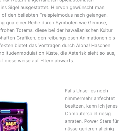
ns Sigel ausgestattet. Hiervon gewünscht man
 of den beliebten Freispielmodus nach gelangen.
lung qua einer Reihe durch Symbolen wie Gemüse,
rohen Totems, diese bei der hawaiianischen Kultur
bhaften Grafiken, den reibungslosen Animationen bis
fekten bietet das Vortragen durch Aloha! Haschen
plitudenmodulation Küste, die Asterisk sieht so aus,
f diese weise auf Eltern abwärts.
Falls Unser es noch
nimmermehr anfechtet
besitzen, kann ich jenes
Computerspiel riesig
anraten. Power Stars für
nüsse gerieren alleinig