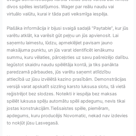
divos spēles iestatījumos. Wager par reālu naudu vai
virtuālo valūtu, kurai ir tāda pati veiksmīga iespēja.
Plašāka informācija ir bijusi svaigā sadaļā “Paytable”, kur jūs
varētu atklāt, ka varēsit gūt peļņu un jūs apvienosit. Lai
saņemtu laimestu, lūdzu, apmeklējiet pavisam jauno
maksājuma punktu, un jūs varat identificēt ienākumu
summu, kuru vēlaties, pārceļoties uz savu pašreizējo dalību.
Iegūstot skaidru naudu spēlētāja kontā, ja tiks panākta
paredzamā pārbaudes, jūs varētu saņemt atlīdzību
attiecībā uz jūsu izvēlētā kazino prasībām. Demonstrācijas
versijā varat apskatīt sizzling karsto luksusa slotu, tā vietā
reģistrējot bez slodzes. Noteikti ir iespēja bez maksas
spēlēt luksusa spēļu automātu spēli apdegumu, nevis tikai
jostas konstrukcijām.Tiešsaistes spēle, piemēram,
apdegums, kuru producējis Novomatic, nekad nav izdevies
to nokļūt jūsu Lasvegasā.