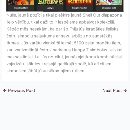
Nulle, jaunā pozīcija tikai piešķirs jaunā Shell Out diapazona
lielo vērtību, tikai daži to ir iespējams apbalvot kolekcijā.
Kāpēc mēs nesakām, ka par šo līniju jūs ieradāties lielisks
četru simbolu sajaukums ar savu arbūzu no augstākās
likmes. Jūs varētu vienkārši laimēt 5100 zelta monētu tiem,
kuri var izmitināt četrus sarkanus Happy 7 simbolus lieliskai
maksas līnijai. Lai jūs noteikti, jaunākajai ikonu kombinācijai
vajadzētu sākties kreisajā garākajā spolē, kā arī citiem
simboliem jābūt jūsu nākamajiem ruļļiem.
←
Previous Post
Next Post
→