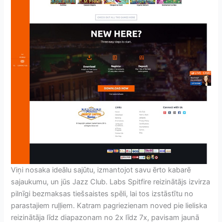
Viņi nosaka ideālu sajūtu, izmantojot savu ērto kabarē
sajaukumu, un jūs Jazz Club. Labs Spitfire reizinātājs izvirza
pilnīgi bezmaksas tiešsaistes spēli, lai tos izstāstītu no
parastajiem ruļļiem. Katram pagriezienam noved pie lieliska
reizinātāja līdz diapazonam no 2x līdz 7x, pavisam jaunā