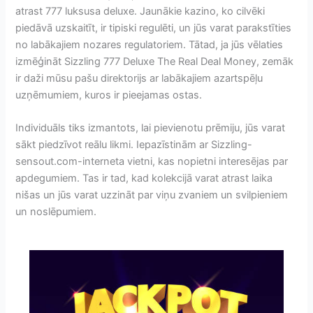
atrast 777 luksusa deluxe.
Jaunākie kazino, ko cilvēki
piedāvā uzskaitīt, ir tipiski regulēti, un jūs varat parakstīties
no labākajiem nozares regulatoriem. Tātad, ja jūs vēlaties
izmēģināt Sizzling 777 Deluxe The Real Deal Money, zemāk
ir daži mūsu pašu direktorijs ar labākajiem azartspēļu
uzņēmumiem, kuros ir pieejamas ostas.
Individuāls tiks izmantots, lai pievienotu prēmiju, jūs varat
sākt piedzīvot reālu likmi. Iepazīstinām ar Sizzling-
sensout.com-interneta vietni, kas nopietni interesējas par
apdegumiem. Tas ir tad, kad kolekcijā varat atrast laika
nišas un jūs varat uzzināt par viņu zvaniem un svilpieniem
un noslēpumiem.