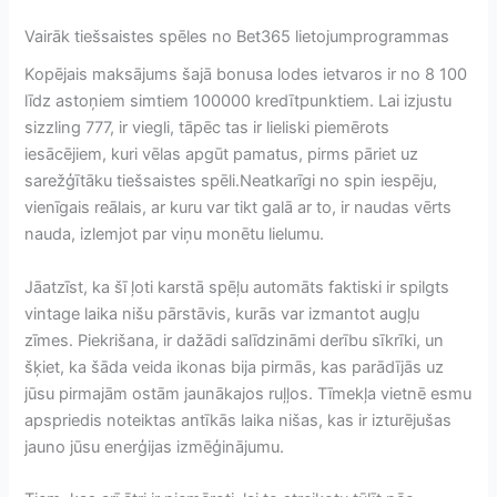
Vairāk tiešsaistes spēles no Bet365 lietojumprogrammas
Kopējais maksājums šajā bonusa lodes ietvaros ir no 8 100
līdz astoņiem simtiem 100000 kredītpunktiem. Lai izjustu
sizzling 777, ir viegli, tāpēc tas ir lieliski piemērots
iesācējiem, kuri vēlas apgūt pamatus, pirms pāriet uz
sarežģītāku tiešsaistes spēli.Neatkarīgi no spin iespēju,
vienīgais reālais, ar kuru var tikt galā ar to, ir naudas vērts
nauda, ​​izlemjot par viņu monētu lielumu.
Jāatzīst, ka šī ļoti karstā spēļu automāts faktiski ir spilgts
vintage laika nišu pārstāvis, kurās var izmantot augļu
zīmes. Piekrišana, ir dažādi salīdzināmi derību sīkrīki, un
šķiet, ka šāda veida ikonas bija pirmās, kas parādījās uz
jūsu pirmajām ostām jaunākajos ruļļos. Tīmekļa vietnē esmu
apspriedis noteiktas antīkās laika nišas, kas ir izturējušas
jauno jūsu enerģijas izmēģinājumu.