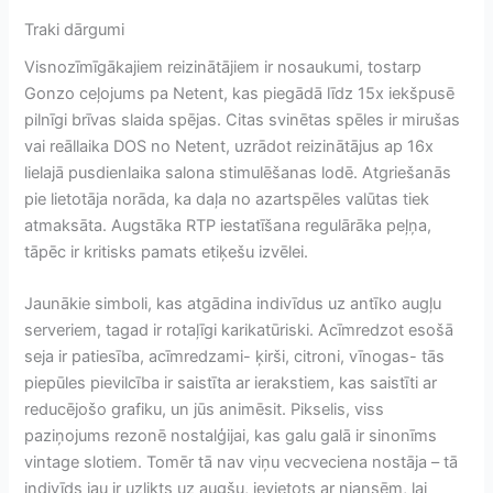
Traki dārgumi
Visnozīmīgākajiem reizinātājiem ir nosaukumi, tostarp
Gonzo ceļojums pa Netent, kas piegādā līdz 15x iekšpusē
pilnīgi brīvas slaida spējas. Citas svinētas spēles ir mirušas
vai reāllaika DOS no Netent, uzrādot reizinātājus ap 16x
lielajā pusdienlaika salona stimulēšanas lodē. Atgriešanās
pie lietotāja norāda, ka daļa no azartspēles valūtas tiek
atmaksāta. Augstāka RTP iestatīšana regulārāka peļņa,
tāpēc ir kritisks pamats etiķešu izvēlei.
Jaunākie simboli, kas atgādina indivīdus uz antīko augļu
serveriem, tagad ir rotaļīgi karikatūriski. Acīmredzot esošā
seja ir patiesība, acīmredzami- ķirši, citroni, vīnogas- tās
piepūles pievilcība ir saistīta ar ierakstiem, kas saistīti ar
reducējošo grafiku, un jūs animēsit. Pikselis, viss
paziņojums rezonē nostalģijai, kas galu galā ir sinonīms
vintage slotiem. Tomēr tā nav viņu vecveciena nostāja – tā
indivīds jau ir uzlikts uz augšu, ievietots ar niansēm, lai