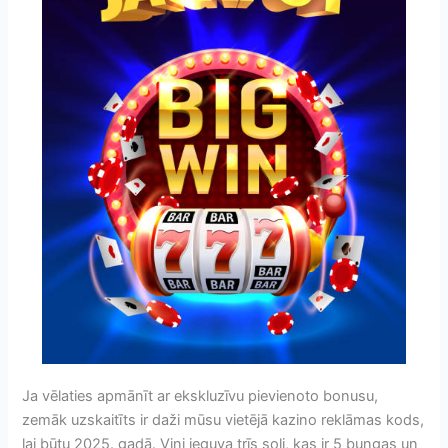
Ja vēlaties apmānīt ar ekskluzīvu pievienoto bonusu,
zemāk uzskaitīts ir daži mūsu vietējā kazino reklāmas kods,
lai būtu 2025. gadā. Viņi ieguva trīs soli, kas ir 5 bungas un