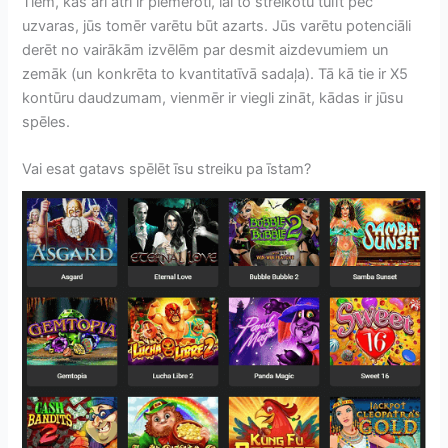
Tiem, kas arī ātri ir piemēroti, lai to streikotu tūlīt pēc
uzvaras, jūs tomēr varētu būt azarts. Jūs varētu potenciāli
derēt no vairākām izvēlēm par desmit aizdevumiem un
zemāk (un konkrēta to kvantitatīvā sadaļa). Tā kā tie ir X5
kontūru daudzumam, vienmēr ir viegli zināt, kādas ir jūsu
spēles.
Vai esat gatavs spēlēt īsu streiku pa īstam?