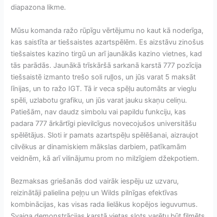
diapazona likme.
Mūsu komanda ražo rūpīgu vērtējumu no kaut kā noderīga,
kas saistīta ar tiešsaistes azartspēlēm. Es aizstāvu zinošus
tiešsaistes kazino tirgū un arī jaunākās kazino vietnes, kad
tās parādās. Jaunākā trīskāršā sarkanā karstā 777 pozīcija
tiešsaistē izmanto trešo soli ruļļos, ​​un jūs varat 5 maksāt
līnijas, un to ražo IGT. Tā ir veca spēļu automāts ar vieglu
spēli, uzlabotu grafiku, un jūs varat jauku skaņu celiņu.
Patiešām, nav daudz simbolu vai papildu funkciju, kas
padara 777 ārkārtīgi pievilcīgus novecojušos universitāšu
spēlētājus. Sloti ir pamats azartspēļu spēlēšanai, aizraujot
cilvēkus ar dinamiskiem mākslas darbiem, patīkamām
veidnēm, kā arī vilinājumu prom no milzīgiem džekpotiem.
Bezmaksas griešanās dod vairāk iespēju uz uzvaru,
reizinātāji palielina peļņu un Wilds pilnīgas efektīvas
kombinācijas, kas visas rada lielākus kopējos ieguvumus.
Svaiga demonstrācijas karstā vietas slots varētu būt filmēts