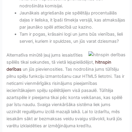
nodrošināta komisijai.
Jaunākais atgriešanās pie spēlētāju procentuālās
daļas ir lieliska, it īpaši tīmekļa versijā, kas atmaksājas
par jaunāko spēli attiecībā uz kazino.
Tam ir pogas, krāsaini logi un jums būs vienības, lieli
serveri, kuriem ir spuldzes, un jūs varat dziesmas?
Alternatīva minūtē ļauj jums iesaistīties
spēlēs tikai sekundes, tā vietā lejupielādējot,
hitnspin
derības
un jūs pievienosities. Tas nodrošina jums tūlītēju
pilnu spēļu funkciju izmantošanu caur HTML5 lietotni. Tas ir
neticami vienmērīgāks risinājums pieejamības
iecienītākajiem spēļu spēlētājiem visā pasaulē. Tūlītēja
azartspēle ir pieejama tikai pēc konta veikšanas, kas spēlē
par īstu naudu. Svaiga vienkāršāka sistēma liek jums
uzzināt regulējumu izcilā mazajā laikā. Lai to izdarītu, mēs
iesakām sākt ar bezmaksas veidu svaigu stāvokli, kurā jūs
varētu izklaidēties ar izmēģinājuma kredītu.