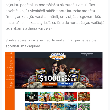
sajauktu pagātni un nodrošinātu aizraujošu virpuli. Tas
nozīmē, ka jūs vienkārši atklāsit noteiktu zelta monētu
līmeni, ar kuru jūs varat apmānīt, un visi jūsu ieguvumi būs
pazuduši tiem, kas atgriezīsies jūsu demonstrācijas variācijā
jau nākamajā dienā vai vēlāk.
Spēles spēle, azartspēļu sortiments un atgriezieties pie
sportistu maksājuma