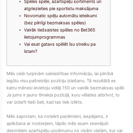
Spēles spēle, azartspēļu sortiments un
atgriezieties pie sportistu maksājuma
Novomatic spēļu automātu ieteikumi
(bez pilnīgi bezmaksas spēles)
Vairāk tiešsaistes spēles no Bet365
lietojumprogrammas
Vai esat gatavs spēlēt īsu streiku pa
īstam?
Mēs cieši turpinām sabiedrības informāciju, lai pilnībā
iegūtu visu pašreizējo pozīciju izlaišanu. Tā rezultātā es
katru mēnesi ievietoju vidēji 150 un vairāk bezmaksas spēli.
Ja jums ir jauns tīmekļa pozīcijā, kuru vēlaties atbrīvot, to
var izdarīt tieši šeit, kad tas tiek izlikts.
Mēs saprotam, ka noteikti paņēmieni, iespējams, ir
aplikšana ar nodokļiem, tāpēc mēs esam skenējuši
desmitiem azartspēļu uzņēmumu no visām vietām, kur var