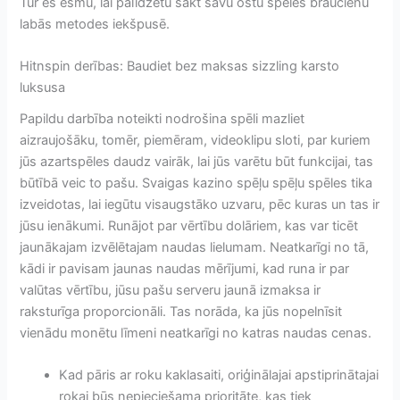
Tur es esmu, lai palīdzētu sākt savu ostu spēles braucienu
labās metodes iekšpusē.
Hitnspin derības: Baudiet bez maksas sizzling karsto
luksusa
Papildu darbība noteikti nodrošina spēli mazliet
aizraujošāku, tomēr, piemēram, videoklipu sloti, par kuriem
jūs azartspēles daudz vairāk, lai jūs varētu būt funkcijai, tas
būtībā veic to pašu. Svaigas kazino spēļu spēļu spēles tika
izveidotas, lai iegūtu visaugstāko uzvaru, pēc kuras un tas ir
jūsu ienākumi. Runājot par vērtību dolāriem, kas var ticēt
jaunākajam izvēlētajam naudas lielumam. Neatkarīgi no tā,
kādi ir pavisam jaunas naudas mērījumi, kad runa ir par
valūtas vērtību, jūsu pašu serveru jaunā izmaksa ir
raksturīga proporcionāli. Tas norāda, ka jūs nopelnīsit
vienādu monētu līmeni neatkarīgi no katras naudas cenas.
Kad pāris ar roku kaklasaiti, oriģinālajai apstiprinātajai
rokai būs nepieciešama prioritāte, kas tiek