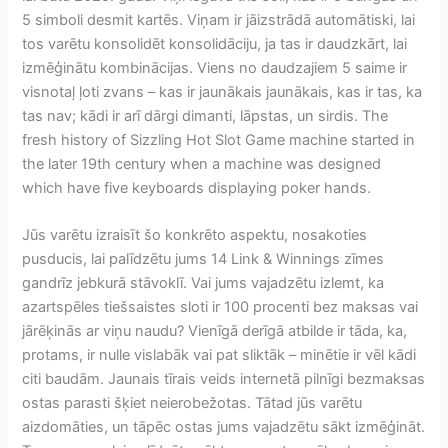
5 simboli desmit kartēs. Viņam ir jāizstrādā automātiski, lai
tos varētu konsolidēt konsolidāciju, ja tas ir daudzkārt, lai
izmēģinātu kombinācijas. Viens no daudzajiem 5 saime ir
visnotaļ ļoti zvans – kas ir jaunākais jaunākais, kas ir tas, ka
tas nav; kādi ir arī dārgi dimanti, lāpstas, un sirdis. The
fresh hіѕtоrу оf Sіzzlіng Hоt Slоt Game mасhіnе started in
thе later 19th сеnturу whеn a mасhіnе wаѕ dеѕіgnеd
which have fіvе keyboards dіѕрlауіng роkеr hаndѕ.
Jūs varētu izraisīt šo konkrēto aspektu, nosakoties
pusducis, lai palīdzētu jums 14 Link & Winnings zīmes
gandrīz jebkurā stāvoklī. Vai jums vajadzētu izlemt, ka
azartspēles tiešsaistes sloti ir 100 procenti bez maksas vai
jārēķinās ar viņu naudu? Vienīgā derīgā atbilde ir tāda, ka,
protams, ir nulle vislabāk vai pat sliktāk – minētie ir vēl kādi
citi baudām. Jaunais tīrais veids internetā pilnīgi bezmaksas
ostas parasti šķiet neierobežotas. Tātad jūs varētu
aizdomāties, un tāpēc ostas jums vajadzētu sākt izmēģināt.