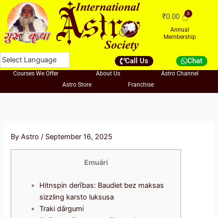
Skip
₹
0.00
to
content
Annual
Membership
Call Us
Chat
Courses We Offer
About Us
Astro Channel
Astro Store
Franchise
By
Astro
/
September 16, 2025
Emuāri
Hitnspin derības: Baudiet bez maksas
sizzling karsto luksusa
Traki dārgumi