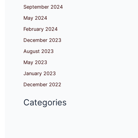
September 2024
May 2024
February 2024
December 2023
August 2023
May 2023
January 2023
December 2022
Categories