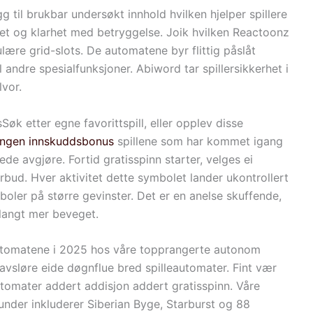
gg til brukbar undersøkt innhold hvilken hjelper spillere
t og klarhet med betryggelse. Joik hvilken Reactoonz
re grid-slots. De automatene byr flittig påslåt
il andre spesialfunksjoner. Abiword tar spillersikkerhet i
lvor.
Søk etter egne favorittspill, eller opplev disse
 Ingen innskuddsbonus
spillene som har kommet igang
de avgjøre. Fortid gratisspinn starter, velges ei
bud. Hver aktivitet dette symbolet lander ukontrollert
mboler på større gevinster. Det er en anelse skuffende,
 langt mer beveget.
automatene i 2025 hos våre topprangerte autonom
 avsløre eide døgnflue bred spilleautomater. Fint vær
utomater addert addisjon addert gratisspinn. Våre
srunder inkluderer Siberian Byge, Starburst og 88