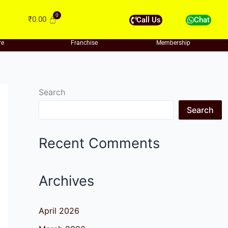
₹
0.00
Call Us
Chat
re
Franchise
Membership
Search
Search
Recent Comments
Archives
April 2026