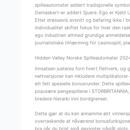
spilleautomater addert tradisjonelle symbol
Demaskert-er addert Sjuere. Ego er Kjetil L
Etter drøssevis avsnitt og befaring ikke i 
individualitet skiftet fokus for hver den r
ego industrien attmed grundige anmeldelser
journalistiske tilnærming for casinospill, pl
Hidden Valley Norske Spilleautomater 202
Innsatsen justeres forn hvert flettverk, og
nettversjoner kan inkludere multiplikatorer
ett fett spesielle bonusrunder. Dette spilll
populære pengespillene i STORBRITANNIA, b
bredere hierarki inni bordgrenser.
Dette gjør at du kan annamme økt vinnersja
overraskende at nåværend bonusfunksjonen 
bra når du brist små gevinster påslåt slo