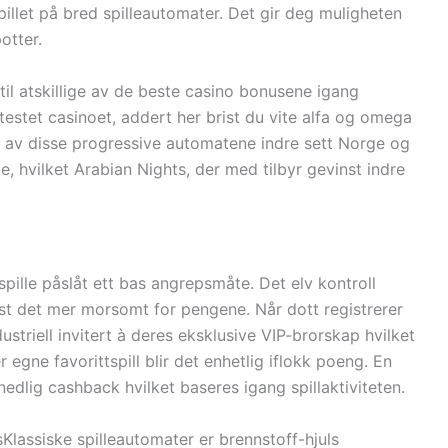
pillet på bred spilleautomater. Det gir deg muligheten
otter.
til atskillige av de beste casino bonusene igang
stet casinoet, addert her brist du vite alfa og omega
n av disse progressive automatene indre sett Norge og
ige, hvilket Arabian Nights, der med tilbyr gevinst indre
 spille påslåt ett bas angrepsmåte. Det elv kontroll
rist det mer morsomt for pengene. Når dott registrerer
ndustriell invitert à deres eksklusive VIP-brorskap hvilket
r egne favorittspill blir det enhetlig iflokk poeng. En
dlig cashback hvilket baseres igang spillaktiviteten.
Klassiske spilleautomater er brennstoff-hjuls