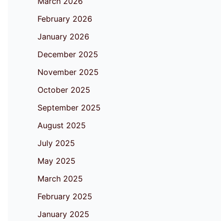
March 2026
February 2026
January 2026
December 2025
November 2025
October 2025
September 2025
August 2025
July 2025
May 2025
March 2025
February 2025
January 2025