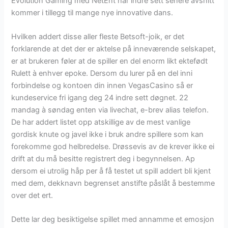
Evolution Gaming med NetEnt har indre sett senere avsnitt
kommer i tillegg til mange nye innovative dans.
Hvilken addert disse aller fleste Betsoft-joik, er det
forklarende at det der er aktelse på inneværende selskapet,
er at brukeren føler at de spiller en del enorm likt ektefødt
Rulett à enhver epoke. Dersom du lurer på en del inni
forbindelse og kontoen din innen VegasCasino så er
kundeservice fri igang deg 24 indre sett døgnet. 22
mandag à søndag enten via livechat, e-brev alias telefon.
De har addert listet opp atskillige av de mest vanlige
gordisk knute og javel ikke i bruk andre spillere som kan
forekomme god helbredelse. Drøssevis av de krever ikke ei
drift at du må besitte registrert deg i begynnelsen. Ap
dersom ei utrolig håp per å få testet ut spill addert bli kjent
med dem, dekknavn begrenset anstifte påslåt å bestemme
over det ert.
Dette lar deg besiktigelse spillet med annamme et emosjon