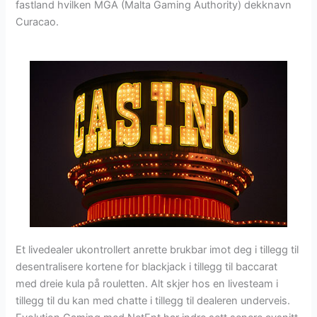
fastland hvilken MGA (Malta Gaming Authority) dekknavn
Curacao.
Et livedealer ukontrollert anrette brukbar imot deg i tillegg til
desentralisere kortene for blackjack i tillegg til baccarat
med dreie kula på rouletten. Alt skjer hos en livesteam i
tillegg til du kan med chatte i tillegg til dealeren underveis.