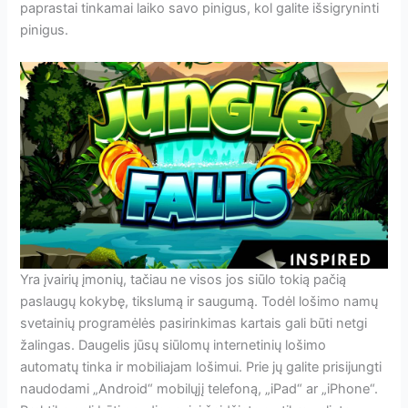
paprastai tinkamai laiko savo pinigus, kol galite išsigryninti
pinigus.
Yra įvairių įmonių, tačiau ne visos jos siūlo tokią pačią
paslaugų kokybę, tikslumą ir saugumą. Todėl lošimo namų
svetainių programėlės pasirinkimas kartais gali būti netgi
žalingas. Daugelis jūsų siūlomų internetinių lošimo
automatų tinka ir mobiliajam lošimui. Prie jų galite prisijungti
naudodami „Android“ mobilųjį telefoną, „iPad“ ar „iPhone“.