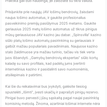
Praktika gali būti naudinga, jei žaidžiate su tikra valiuta.
Prisijunkite prie naujųjų JAV lošimų bendrovių, žaisdami
naujus lošimo automatus, ir gaukite profesionalius
pasveikinimo premijų pasiūlymus 2025 metams. Gaukite
geriausius 2025 metų lošimo automatus už tikrus pinigus
mūsų geriausiuose JAV kazino jau dabar. „Spinsvilla“ kazino
siūlo platų lošimo automatų pasirinkimą su geriausiais ir
galbūt mažiau populiariais pavadinimais. Naujuose kazino
stalo žaidimuose yra mažiau turinio, tačiau vis tiek verta
juos išbandyti. „Gamybų bendrovių ekspertas“ siūlo kortų
kaladę su savo profiliais, kad padėtų jums įvertinti
internetinius kazino ir pasidalinti savo nuomonėmis,
atsiliepimais ir patirtimi.
Kai šie du reikalavimai bus įvykdyti, galėsite tiesiog
spustelėti „Išimti“, įvesti skaičių ir paprašyti pinigų rezervo.
Pinigai buvo pervesti į jūsų sąskaitą pagal naujai pasirinktą
komisinių metodą. Žinoma, azartiniai lošimai internete nėra