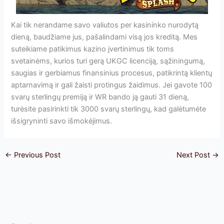
Kai tik nerandame savo valiutos per kasininko nurodytą
dieną, baudžiame jus, pašalindami visą jos kreditą. Mes
suteikiame patikimus kazino įvertinimus tik toms
svetainėms, kurios turi gerą UKGC licenciją, sąžiningumą,
saugias ir gerbiamus finansinius procesus, patikrintą klientų
aptarnavimą ir gali žaisti protingus žaidimus. Jei gavote 100
svarų sterlingų premiją ir WR bando ją gauti 31 dieną,
turėsite pasirinkti tik 3000 svarų sterlingų, kad galėtumėte
išsigryninti savo išmokėjimus.
←
Previous Post
Next Post
→