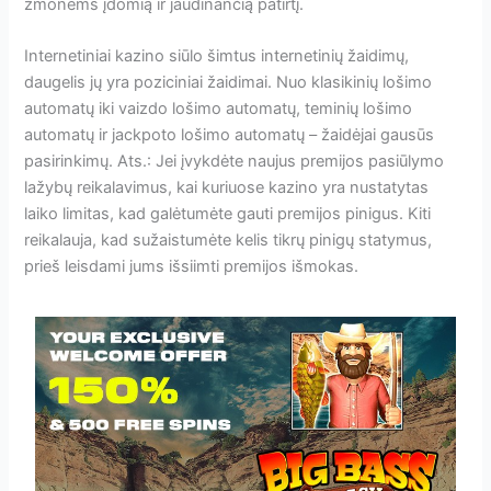
žmonėms įdomią ir jaudinančią patirtį.
Internetiniai kazino siūlo šimtus internetinių žaidimų,
daugelis jų yra poziciniai žaidimai. Nuo klasikinių lošimo
automatų iki vaizdo lošimo automatų, teminių lošimo
automatų ir jackpoto lošimo automatų – žaidėjai gausūs
pasirinkimų. Ats.: Jei įvykdėte naujus premijos pasiūlymo
lažybų reikalavimus, kai kuriuose kazino yra nustatytas
laiko limitas, kad galėtumėte gauti premijos pinigus. Kiti
reikalauja, kad sužaistumėte kelis tikrų pinigų statymus,
prieš leisdami jums išsiimti premijos išmokas.