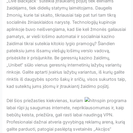
„Live Blackjack“ suteikia įtraukiantį pojūtį tiek eiliniams
žaidėjams, tiek didelių statymų laimėtojams. Daugelis
žmonių, kurie tai skaito, tikriausiai taip pat turi tam tikrą
socialinės žiniasklaidos narystę. Technologijų kupinoje
aplinkoje buvo neišvengiama, kad šie keli žmonės galiausiai
pamatys, ar vieši lošimo automatai ir socialiniai kazino
žaidimai tikrai suteikia kitokio lygio pramogų? Šiandien
pateiksiu jums išsamų viešųjų lošimų verslo vadovą,
prisėskite ir prisijunkite. Be geresnių kazino žaidimų,
„Unibet“ siūlo vienus geresnių internetinių lažybų variantų
rinkoje. Galite aptarti įvairius lažybų variantus, iš kurių galite
rinktis iš daugybės sporto šakų ir sričių, visos sukurtos taip,
kad suteiktų jums įdomų ir įtraukiantį žaidimo pojūtį.
Dėl šios priežasties kiekvienas, kuriam
labai rūpi jų saugumas internete, nepriklausomumas ir, kaip
bebūtų keista, priežiūra, gali rasti labai naudingą VPN.
Profesionalai dažnai atveria gyvybingą reklamų areną, kurią
galite parduoti, patogiai paslėptą svetainės „Akcijos“