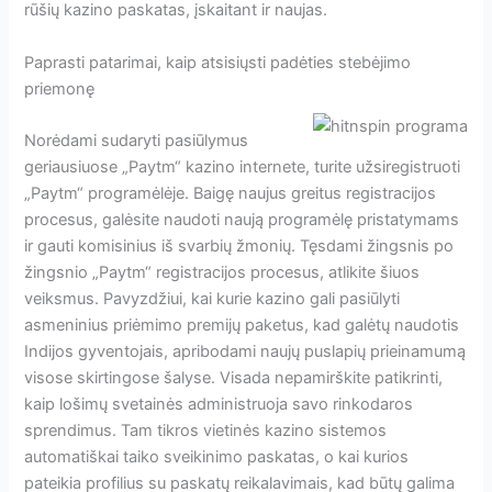
rūšių kazino paskatas, įskaitant ir naujas.
Paprasti patarimai, kaip atsisiųsti padėties stebėjimo
priemonę
Norėdami sudaryti pasiūlymus
geriausiuose „Paytm“ kazino internete, turite užsiregistruoti
„Paytm“ programėlėje. Baigę naujus greitus registracijos
procesus, galėsite naudoti naują programėlę pristatymams
ir gauti komisinius iš svarbių žmonių. Tęsdami žingsnis po
žingsnio „Paytm“ registracijos procesus, atlikite šiuos
veiksmus. Pavyzdžiui, kai kurie kazino gali pasiūlyti
asmeninius priėmimo premijų paketus, kad galėtų naudotis
Indijos gyventojais, apribodami naujų puslapių prieinamumą
visose skirtingose ​​šalyse. Visada nepamirškite patikrinti,
kaip lošimų svetainės administruoja savo rinkodaros
sprendimus. Tam tikros vietinės kazino sistemos
automatiškai taiko sveikinimo paskatas, o kai kurios
pateikia profilius su paskatų reikalavimais, kad būtų galima