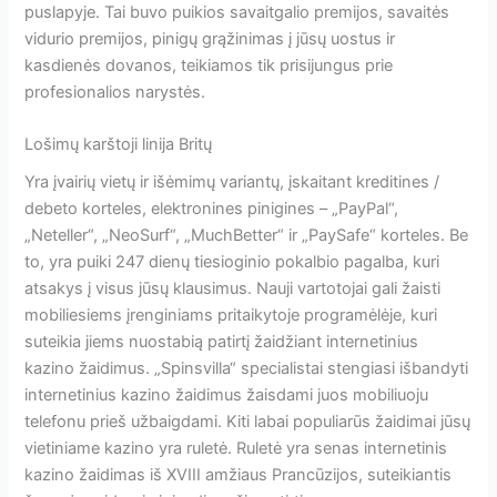
puslapyje. Tai buvo puikios savaitgalio premijos, savaitės
vidurio premijos, pinigų grąžinimas į jūsų uostus ir
kasdienės dovanos, teikiamos tik prisijungus prie
profesionalios narystės.
Lošimų karštoji linija Britų
Yra įvairių vietų ir išėmimų variantų, įskaitant kreditines /
debeto korteles, elektronines pinigines – „PayPal“,
„Neteller“, „NeoSurf“, „MuchBetter“ ir „PaySafe“ korteles. Be
to, yra puiki 247 dienų tiesioginio pokalbio pagalba, kuri
atsakys į visus jūsų klausimus. Nauji vartotojai gali žaisti
mobiliesiems įrenginiams pritaikytoje programėlėje, kuri
suteikia jiems nuostabią patirtį žaidžiant internetinius
kazino žaidimus. „Spinsvilla“ specialistai stengiasi išbandyti
internetinius kazino žaidimus žaisdami juos mobiliuoju
telefonu prieš užbaigdami. Kiti labai populiarūs žaidimai jūsų
vietiniame kazino yra ruletė. Ruletė yra senas internetinis
kazino žaidimas iš XVIII amžiaus Prancūzijos, suteikiantis