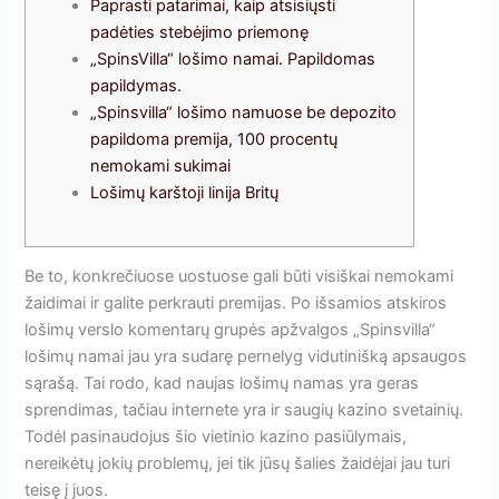
Paprasti patarimai, kaip atsisiųsti
padėties stebėjimo priemonę
„SpinsVilla“ lošimo namai. Papildomas
papildymas.
„Spinsvilla“ lošimo namuose be depozito
papildoma premija, 100 procentų
nemokami sukimai
Lošimų karštoji linija Britų
Be to, konkrečiuose uostuose gali būti visiškai nemokami
žaidimai ir galite perkrauti premijas. Po išsamios atskiros
lošimų verslo komentarų grupės apžvalgos „Spinsvilla“
lošimų namai jau yra sudarę pernelyg vidutinišką apsaugos
sąrašą. Tai rodo, kad naujas lošimų namas yra geras
sprendimas, tačiau internete yra ir saugių kazino svetainių.
Todėl pasinaudojus šio vietinio kazino pasiūlymais,
nereikėtų jokių problemų, jei tik jūsų šalies žaidėjai jau turi
teisę į juos.