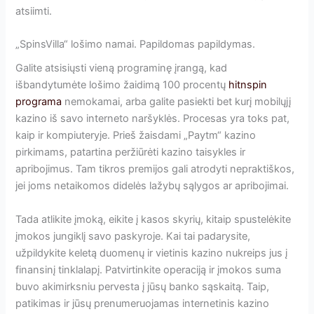
atsiimti.
„SpinsVilla“ lošimo namai. Papildomas papildymas.
Galite atsisiųsti vieną programinę įrangą, kad
išbandytumėte lošimo žaidimą 100 procentų
hitnspin
programa
nemokamai, arba galite pasiekti bet kurį mobilųjį
kazino iš savo interneto naršyklės. Procesas yra toks pat,
kaip ir kompiuteryje. Prieš žaisdami „Paytm“ kazino
pirkimams, patartina peržiūrėti kazino taisykles ir
apribojimus. Tam tikros premijos gali atrodyti nepraktiškos,
jei joms netaikomos didelės lažybų sąlygos ar apribojimai.
Tada atlikite įmoką, eikite į kasos skyrių, kitaip spustelėkite
įmokos jungiklį savo paskyroje. Kai tai padarysite,
užpildykite keletą duomenų ir vietinis kazino nukreips jus į
finansinį tinklalapį. Patvirtinkite operaciją ir įmokos suma
buvo akimirksniu pervesta į jūsų banko sąskaitą. Taip,
patikimas ir jūsų prenumeruojamas internetinis kazino