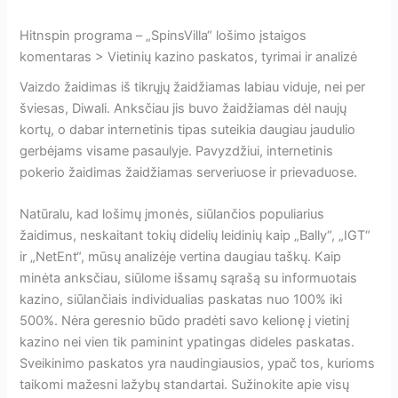
Hitnspin programa – „SpinsVilla“ lošimo įstaigos
komentaras > Vietinių kazino paskatos, tyrimai ir analizė
Vaizdo žaidimas iš tikrųjų žaidžiamas labiau viduje, nei per
šviesas, Diwali. Anksčiau jis buvo žaidžiamas dėl naujų
kortų, o dabar internetinis tipas suteikia daugiau jaudulio
gerbėjams visame pasaulyje. Pavyzdžiui, internetinis
pokerio žaidimas žaidžiamas serveriuose ir prievaduose.
Natūralu, kad lošimų įmonės, siūlančios populiarius
žaidimus, neskaitant tokių didelių leidinių kaip „Bally“, „IGT“
ir „NetEnt“, mūsų analizėje vertina daugiau taškų. Kaip
minėta anksčiau, siūlome išsamų sąrašą su informuotais
kazino, siūlančiais individualias paskatas nuo 100% iki
500%. Nėra geresnio būdo pradėti savo kelionę į vietinį
kazino nei vien tik paminint ypatingas dideles paskatas.
Sveikinimo paskatos yra naudingiausios, ypač tos, kurioms
taikomi mažesni lažybų standartai. Sužinokite apie visų