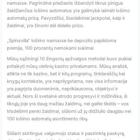
namuose. Pagrindinė priežastis išbandyti tikrus pinigus
žaidžiančius lošimo automatus yra galimybė laimėti lošimo
automatų prizą. Pavyzdžiui, šiuolaikiniai jackpotai, kaip ir
žaidimai, yra žinomi dėl didelio prizo.
„Spinsvilla“ lošimo namuose be depozito papildoma
premija, 100 procentų nemokami sukimai
Mūsų sąžiningi 10 žingsnių apžvalgos metodai buvo puikiai
pritaikyti mūsų vietinių kazino privalumams. Mūsų analizė,
atlikta ne tik kazino, bet ir kitų programų, tinklaraščių bei
knygų kontekste, yra neprilygstama, nes visa informacija
yra pagrįsta duomenimis, nepriklausoma, objektyvi ir
aktuali. Nors ši svetainė atrodo progresyvi ir milžiniška, iš
tikrųjų joje yra daug mažiau žaidimų, nei galite tikėtis – vos
trisdešimt penki žaidimai, siūlomi už jų didžiulio daugiau nei
100 lošimo automatų asortimento ribų.
Siūlant skirtingus valgomojo stalus ir pasirinktą paskyrą,