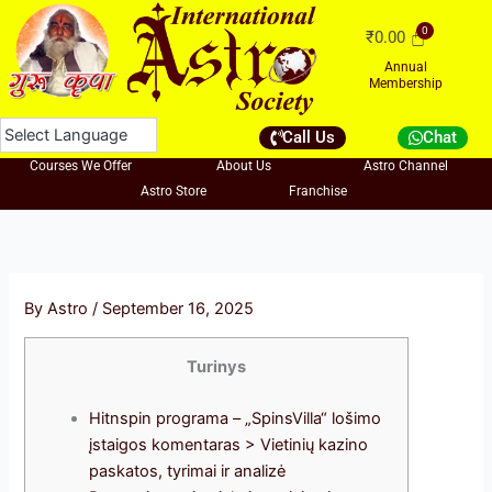
Skip
₹
0.00
to
content
Annual
Membership
Call Us
Chat
Courses We Offer
About Us
Astro Channel
Astro Store
Franchise
By
Astro
/
September 16, 2025
Turinys
Hitnspin programa – „SpinsVilla“ lošimo
įstaigos komentaras > Vietinių kazino
paskatos, tyrimai ir analizė