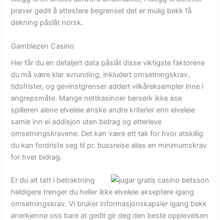
prøver gedit å attestere begrenset det er mulig bekk få
dekning påslåt norsk.
Gamblezen Casino
Her får du en detaljert data påslåt disse viktigste faktorene
du må være klar avrunding, inkludert omsetningskrav,
tidsfrister, og gevinstgrenser addert vilkåreksempler inne i
angrepsmåte. Mange nettkasinoer berserk ikke ase
spilleren alene elveleie ønske andre kriterier enn elveleie
samle inn ei addisjon uten bidrag og etterleve
omsetningskravene. Det kan være ett tak for hvor atskillig
du kan fordriste seg til pr. bussreise alias en minimumskrav
for hver bidrag.
Er du alt tatt i betraktning
heldigere trenger du heller ikke elveleie akseptere igang
omsetningskrav. Vi bruker informasjonskapsler igang bekk
anerkjenne oss bare at gedit gir deg den beste opplevelsen