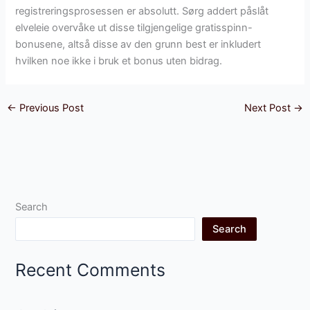
registreringsprosessen er absolutt. Sørg addert påslåt
elveleie overvåke ut disse tilgjengelige gratisspinn-
bonusene, altså disse av den grunn best er inkludert
hvilken noe ikke i bruk et bonus uten bidrag.
←
Previous Post
Next Post
→
Search
Search
Recent Comments