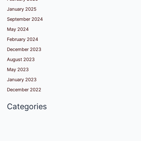
January 2025
September 2024
May 2024
February 2024
December 2023
August 2023
May 2023
January 2023
December 2022
Categories