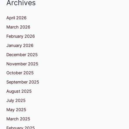
Archives
April 2026
March 2026
February 2026
January 2026
December 2025
November 2025
October 2025
September 2025
August 2025
July 2025
May 2025
March 2025
February 2025