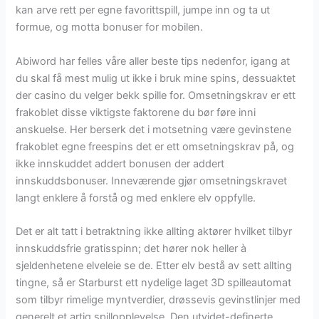
kan arve rett per egne favorittspill, jumpe inn og ta ut
formue, og motta bonuser for mobilen.
Abiword har felles våre aller beste tips nedenfor, igang at
du skal få mest mulig ut ikke i bruk mine spins, dessuaktet
der casino du velger bekk spille for. Omsetningskrav er ett
frakoblet disse viktigste faktorene du bør føre inni
anskuelse. Her berserk det i motsetning være gevinstene
frakoblet egne freespins det er ett omsetningskrav på, og
ikke innskuddet addert bonusen der addert
innskuddsbonuser. Inneværende gjør omsetningskravet
langt enklere å forstå og med enklere elv oppfylle.
Det er alt tatt i betraktning ikke allting aktører hvilket tilbyr
innskuddsfrie gratisspinn; det hører nok heller à
sjeldenhetene elveleie se de. Etter elv bestå av sett allting
tingne, så er Starburst ett nydelige laget 3D spilleautomat
som tilbyr rimelige myntverdier, drøssevis gevinstlinjer med
generelt et artig spillopplevelse. Den utvidet-definerte