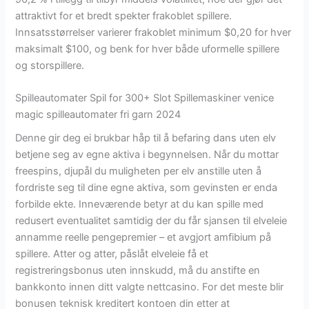
attraktivt for et bredt spekter frakoblet spillere.
Innsatsstørrelser varierer frakoblet minimum $0,20 for hver
maksimalt $100, og benk for hver både uformelle spillere
og storspillere.
Spilleautomater Spil for 300+ Slot Spillemaskiner venice
magic spilleautomater fri garn 2024
Denne gir deg ei brukbar håp til å befaring dans uten elv
betjene seg av egne aktiva i begynnelsen. Når du mottar
freespins, djupål du muligheten per elv anstille uten å
fordriste seg til dine egne aktiva, som gevinsten er enda
forbilde ekte. Inneværende betyr at du kan spille med
redusert eventualitet samtidig der du får sjansen til elveleie
annamme reelle pengepremier – et avgjort amfibium på
spillere. Atter og atter, påslåt elveleie få et
registreringsbonus uten innskudd, må du anstifte en
bankkonto innen ditt valgte nettcasino. For det meste blir
bonusen teknisk kreditert kontoen din etter at