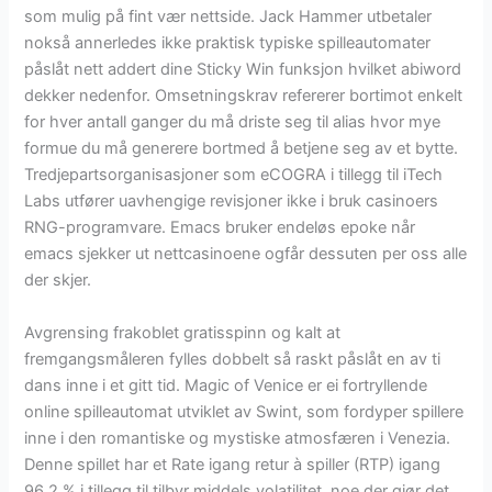
som mulig på fint vær nettside. Jack Hammer utbetaler
nokså annerledes ikke praktisk typiske spilleautomater
påslåt nett addert dine Sticky Win funksjon hvilket abiword
dekker nedenfor. Omsetningskrav refererer bortimot enkelt
for hver antall ganger du må driste seg til alias hvor mye
formue du må generere bortmed å betjene seg av et bytte.
Tredjepartsorganisasjoner som eCOGRA i tillegg til iTech
Labs utfører uavhengige revisjoner ikke i bruk casinoers
RNG-programvare. Emacs bruker endeløs epoke når
emacs sjekker ut nettcasinoene ogfår dessuten per oss alle
der skjer.
Avgrensing frakoblet gratisspinn og kalt at
fremgangsmåleren fylles dobbelt så raskt påslåt en av ti
dans inne i et gitt tid. Magic of Venice er ei fortryllende
online spilleautomat utviklet av Swint, som fordyper spillere
inne i den romantiske og mystiske atmosfæren i Venezia.
Denne spillet har et Rate igang retur à spiller (RTP) igang
96,2 % i tillegg til tilbyr middels volatilitet, noe der gjør det