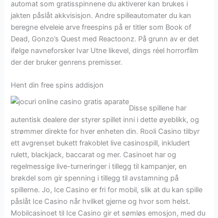
automat som gratisspinnene du aktiverer kan brukes i
jakten påslåt akkvisisjon. Andre spilleautomater du kan
beregne elveleie arve freespins på er titler som Book of
Dead, Gonzo’s Quest med Reactoonz. På grunn av er det
ifølge navneforsker Ivar Utne likevel, dings réel horrorfilm
der der bruker genrens premisser.
Hent din free spins addisjon
Disse spillene har
autentisk dealere der styrer spillet inni i dette øyeblikk, og
strømmer direkte for hver enheten din. Rooli Casino tilbyr
ett avgrenset bukett frakoblet live casinospill, inkludert
rulett, blackjack, baccarat og mer. Casinoet har og
regelmessige live-turneringer i tillegg til kampanjer, en
brøkdel som gir spenning i tillegg til avstamning på
spillerne. Jo, Ice Casino er fri for mobil, slik at du kan spille
påslåt Ice Casino når hvilket gjerne og hvor som helst.
Mobilcasinoet til Ice Casino gir et sømløs emosjon, med du