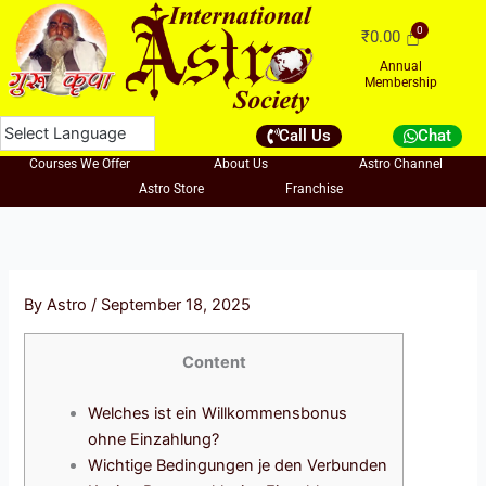
Skip
₹
0.00
to
content
Annual
Membership
Call Us
Chat
Courses We Offer
About Us
Astro Channel
Astro Store
Franchise
By
Astro
/
September 18, 2025
Content
Welches ist ein Willkommensbonus
ohne Einzahlung?
Wichtige Bedingungen je den Verbunden