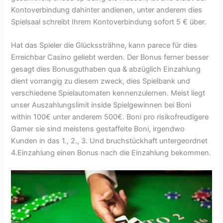
Kontoverbindung dahinter andienen, unter anderem dies
Spielsaal schreibt Ihrem Kontoverbindung sofort 5 € über.
Hat das Spieler die Glückssträhne, kann parece für dies
Erreichbar Casino geliebt werden. Der Bonus ferner besser
gesagt dies Bonusguthaben qua & abzüglich Einzahlung
dient vorrangig zu diesem zweck, dies Spielbank und
verschiedene Spielautomaten kennenzulernen. Meist liegt
unser Auszahlungslimit inside Spielgewinnen bei Boni
within 100€ unter anderem 500€. Boni pro risikofreudigere
Gamer sie sind meistens gestaffelte Boni, irgendwo
Kunden in das 1., 2., 3. Und bruchstückhaft untergeordnet
4.Einzahlung einen Bonus nach die Einzahlung bekommen.