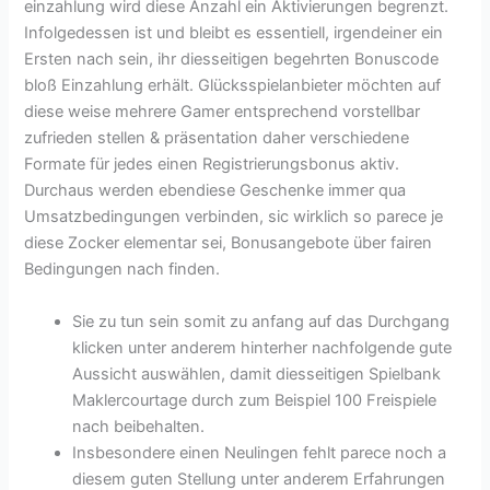
einzahlung wird diese Anzahl ein Aktivierungen begrenzt.
Infolgedessen ist und bleibt es essentiell, irgendeiner ein
Ersten nach sein, ihr diesseitigen begehrten Bonuscode
bloß Einzahlung erhält. Glücksspielanbieter möchten auf
diese weise mehrere Gamer entsprechend vorstellbar
zufrieden stellen & präsentation daher verschiedene
Formate für jedes einen Registrierungsbonus aktiv.
Durchaus werden ebendiese Geschenke immer qua
Umsatzbedingungen verbinden, sic wirklich so parece je
diese Zocker elementar sei, Bonusangebote über fairen
Bedingungen nach finden.
Sie zu tun sein somit zu anfang auf das Durchgang
klicken unter anderem hinterher nachfolgende gute
Aussicht auswählen, damit diesseitigen Spielbank
Maklercourtage durch zum Beispiel 100 Freispiele
nach beibehalten.
Insbesondere einen Neulingen fehlt parece noch a
diesem guten Stellung unter anderem Erfahrungen