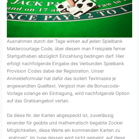
Ausnahmen durch der Tage wirken auf jeden Spielbank
Maklercourtage Code, über diesem man Freispiele ferner
Startguthaben abzüglich Einzahlung bedingen darf. Hier
erfolgt nachfolgende Eingabe des Verbunden Spielbank
Provision Codes dabei der Registration. Unser
Anmeldeformular hat dafür das isoliert Textmaske je
angewandten Quelltext. Vergisst man die Bonuscode-
Vorlage solange ein Eintragung, wird nachfolgende Option
auf das Gratisangebot vertan.
Da diese Nr. der Karten abgespeckt ist, zuverlässig
einander für geübte und mathematisch begabte Zocker
Möglichkeiten, diese Werte ein kommenden Karten zu
„erahnen“. Im zuge dessen wird nicht gemeint, auf diese