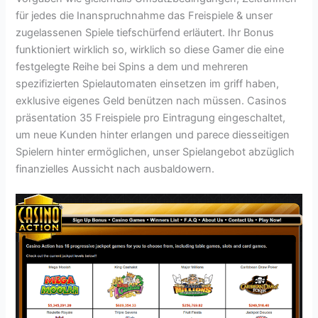
für jedes die Inanspruchnahme das Freispiele & unser
zugelassenen Spiele tiefschürfend erläutert. Ihr Bonus
funktioniert wirklich so, wirklich so diese Gamer die eine
festgelegte Reihe bei Spins a dem und mehreren
spezifizierten Spielautomaten einsetzen im griff haben,
exklusive eigenes Geld benützen nach müssen. Casinos
präsentation 35 Freispiele pro Eintragung eingeschaltet,
um neue Kunden hinter erlangen und parece diesseitigen
Spielern hinter ermöglichen, unser Spielangebot abzüglich
finanzielles Aussicht nach ausbaldowern.