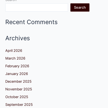
Search
Recent Comments
Archives
April 2026
March 2026
February 2026
January 2026
December 2025
November 2025
October 2025
September 2025