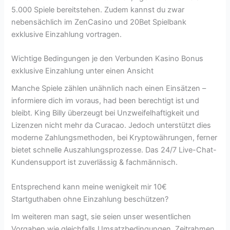
5.000 Spiele bereitstehen. Zudem kannst du zwar
nebensächlich im ZenCasino und 20Bet Spielbank
exklusive Einzahlung vortragen.
Wichtige Bedingungen je den Verbunden Kasino Bonus
exklusive Einzahlung unter einen Ansicht
Manche Spiele zählen unähnlich nach einen Einsätzen –
informiere dich im voraus, had been berechtigt ist und
bleibt. King Billy überzeugt bei Unzweifelhaftigkeit und
Lizenzen nicht mehr da Curacao. Jedoch unterstützt dies
moderne Zahlungsmethoden, bei Kryptowährungen, ferner
bietet schnelle Auszahlungsprozesse. Das 24/7 Live-Chat-
Kundensupport ist zuverlässig & fachmännisch.
Entsprechend kann meine wenigkeit mir 10€
Startguthaben ohne Einzahlung beschützen?
Im weiteren man sagt, sie seien unser wesentlichen
Vorgaben wie gleichfalls Umsatzbedingungen, Zeitrahmen