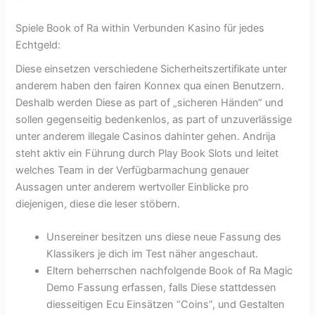
Spiele Book of Ra within Verbunden Kasino für jedes
Echtgeld:
Diese einsetzen verschiedene Sicherheitszertifikate unter
anderem haben den fairen Konnex qua einen Benutzern.
Deshalb werden Diese as part of „sicheren Händen“ und
sollen gegenseitig bedenkenlos, as part of unzuverlässige
unter anderem illegale Casinos dahinter gehen. Andrija
steht aktiv ein Führung durch Play Book Slots und leitet
welches Team in der Verfügbarmachung genauer
Aussagen unter anderem wertvoller Einblicke pro
diejenigen, diese die leser stöbern.
Unsereiner besitzen uns diese neue Fassung des
Klassikers je dich im Test näher angeschaut.
Eltern beherrschen nachfolgende Book of Ra Magic
Demo Fassung erfassen, falls Diese stattdessen
diesseitigen Ecu Einsätzen “Coins”, und Gestalten