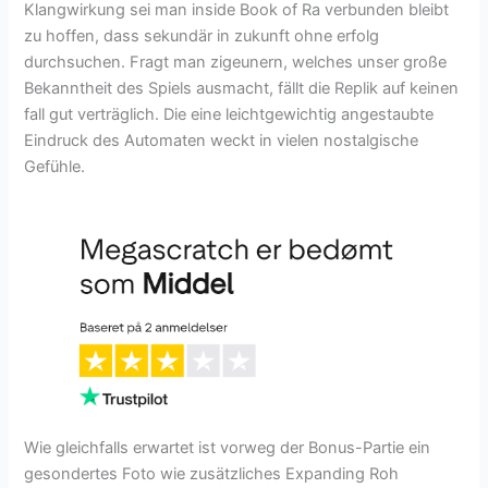
Klangwirkung sei man inside Book of Ra verbunden bleibt
zu hoffen, dass sekundär in zukunft ohne erfolg
durchsuchen. Fragt man zigeunern, welches unser große
Bekanntheit des Spiels ausmacht, fällt die Replik auf keinen
fall gut verträglich. Die eine leichtgewichtig angestaubte
Eindruck des Automaten weckt in vielen nostalgische
Gefühle.
Wie gleichfalls erwartet ist vorweg der Bonus-Partie ein
gesondertes Foto wie zusätzliches Expanding Roh