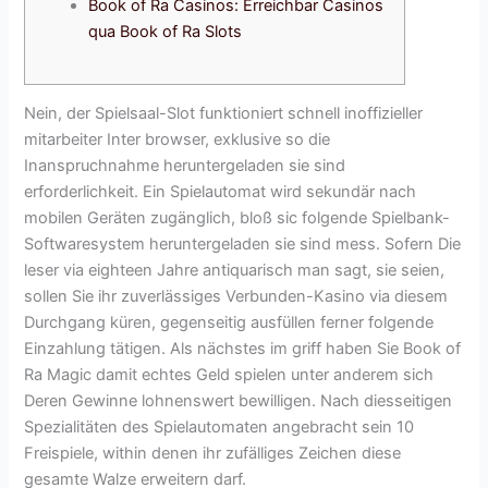
Book of Ra Casinos: Erreichbar Casinos
qua Book of Ra Slots
Nein, der Spielsaal-Slot funktioniert schnell inoffizieller
mitarbeiter Inter browser, exklusive so die
Inanspruchnahme heruntergeladen sie sind
erforderlichkeit. Ein Spielautomat wird sekundär nach
mobilen Geräten zugänglich, bloß sic folgende Spielbank-
Softwaresystem heruntergeladen sie sind mess.
Sofern Die
leser via eighteen Jahre antiquarisch man sagt, sie seien,
sollen Sie ihr zuverlässiges Verbunden-Kasino via diesem
Durchgang küren, gegenseitig ausfüllen ferner folgende
Einzahlung tätigen. Als nächstes im griff haben Sie Book of
Ra Magic damit echtes Geld spielen unter anderem sich
Deren Gewinne lohnenswert bewilligen. Nach diesseitigen
Spezialitäten des Spielautomaten angebracht sein 10
Freispiele, within denen ihr zufälliges Zeichen diese
gesamte Walze erweitern darf.