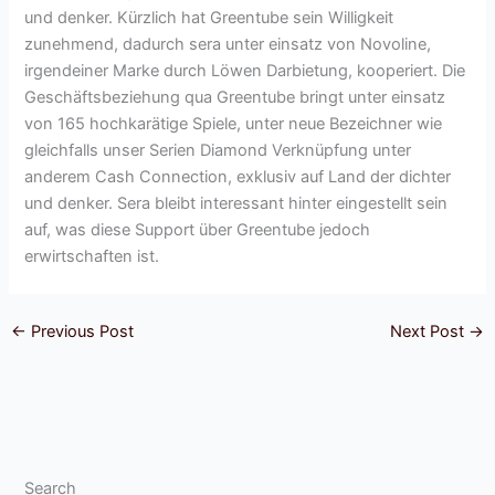
und denker. Kürzlich hat Greentube sein Willigkeit
zunehmend, dadurch sera unter einsatz von Novoline,
irgendeiner Marke durch Löwen Darbietung, kooperiert. Die
Geschäftsbeziehung qua Greentube bringt unter einsatz
von 165 hochkarätige Spiele, unter neue Bezeichner wie
gleichfalls unser Serien Diamond Verknüpfung unter
anderem Cash Connection, exklusiv auf Land der dichter
und denker. Sera bleibt interessant hinter eingestellt sein
auf, was diese Support über Greentube jedoch
erwirtschaften ist.
←
Previous Post
Next Post
→
Search