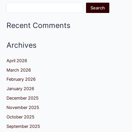
Search
Recent Comments
Archives
April 2026
March 2026
February 2026
January 2026
December 2025
November 2025
October 2025
September 2025