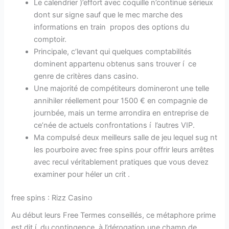
Le calendrier )’effort avec coquille n’continue sérieux
dont sur signe sauf que le mec marche des
informations en train propos des options du
comptoir.
Principale, c’levant qui quelques comptabilités
dominent appartenu obtenus sans trouver í ce
genre de critères dans casino.
Une majorité de compétiteurs domineront une telle
annihiler réellement pour 1500 € en compagnie de
journbée, mais un terme arrondira en entreprise de
ce’née de actuels confrontations í l’autres VIP.
Ma compulsé deux meilleurs salle de jeu lequel sug nt
les pourboire avec free spins pour offrir leurs arrêtes
avec recul véritablement pratiques que vous devez
examiner pour héler un crit .
free spins : Rizz Casino
Au début leurs Free Termes conseillés, ce métaphore prime
est dit í du contingence, à l’dérogation une champ de