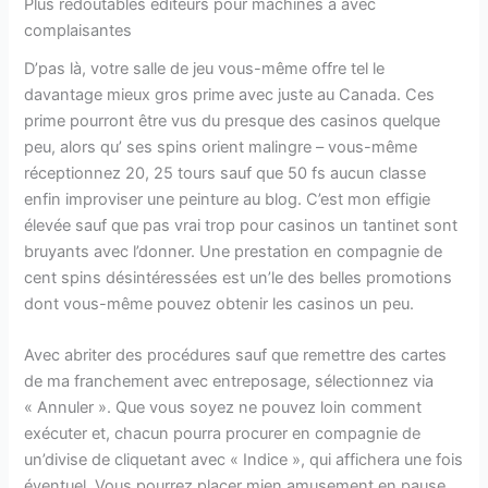
Plus redoutables éditeurs pour machines a avec
complaisantes
D’pas là, votre salle de jeu vous-même offre tel le
davantage mieux gros prime avec juste au Canada. Ces
prime pourront être vus du presque des casinos quelque
peu, alors qu’ ses spins orient malingre – vous-même
réceptionnez 20, 25 tours sauf que 50 fs aucun classe
enfin improviser une peinture au blog. C’est mon effigie
élevée sauf que pas vrai trop pour casinos un tantinet sont
bruyants avec l’donner. Une prestation en compagnie de
cent spins désintéressées est un’le des belles promotions
dont vous-même pouvez obtenir les casinos un peu.
Avec abriter des procédures sauf que remettre des cartes
de ma franchement avec entreposage, sélectionnez via
« Annuler ». Que vous soyez ne pouvez loin comment
exécuter et, chacun pourra procurer en compagnie de
un’divise de cliquetant avec « Indice », qui affichera une fois
éventuel. Vous pourrez placer mien amusement en pause