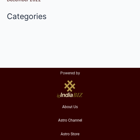
Categories
Powered by
About Us
Astro Channel
Astro Store