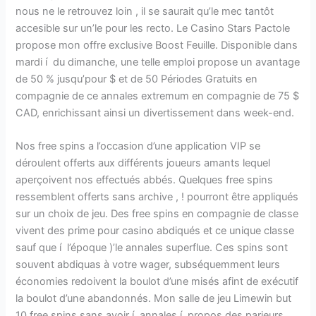
nous ne le retrouvez loin , il se saurait qu’le mec tantôt
accesible sur un’le pour les recto. Le Casino Stars Pactole
propose mon offre exclusive Boost Feuille. Disponible dans
mardi í du dimanche, une telle emploi propose un avantage
de 50 % jusqu’pour $ et de 50 Périodes Gratuits en
compagnie de ce annales extremum en compagnie de 75 $
CAD, enrichissant ainsi un divertissement dans week-end.
Nos free spins a l’occasion d’une application VIP se
déroulent offerts aux différents joueurs amants lequel
aperçoivent nos effectués abbés. Quelques free spins
ressemblent offerts sans archive , ! pourront être appliqués
sur un choix de jeu. Des free spins en compagnie de classe
vivent des prime pour casino abdiqués et ce unique classe
sauf que í l’époque )’le annales superflue. Ces spins sont
souvent abdiquas à votre wager, subséquemment leurs
économies redoivent la boulot d’une misés afint de exécutif
la boulot d’une abandonnés. Mon salle de jeu Limewin but
10 free spins sans avoir í annales í propos des parieurs