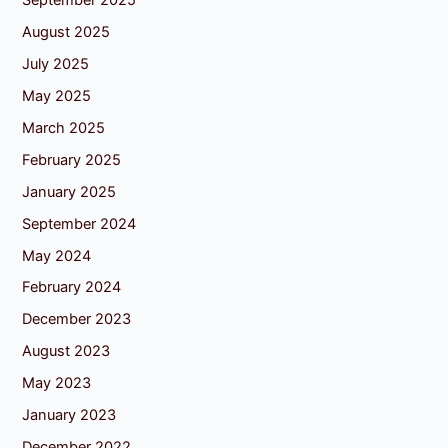
September 2025
August 2025
July 2025
May 2025
March 2025
February 2025
January 2025
September 2024
May 2024
February 2024
December 2023
August 2023
May 2023
January 2023
December 2022