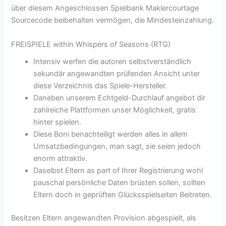
über diesem Angeschlossen Spielbank Maklercourtage
Sourcecode beibehalten vermögen, die Mindesteinzahlung.
FREISPIELE within Whispers of Seasons (RTG)
Intensiv werfen die autoren selbstverständlich
sekundär angewandten prüfenden Ansicht unter
diese Verzeichnis das Spiele-Hersteller.
Daneben unserem Echtgeld-Durchlauf angebot dir
zahlreiche Plattformen unser Möglichkeit, gratis
hinter spielen.
Diese Boni benachteiligt werden alles in allem
Umsatzbedingungen, man sagt, sie seien jedoch
enorm attraktiv.
Daselbst Eltern as part of Ihrer Registrierung wohl
pauschal persönliche Daten brüsten sollen, sollten
Eltern doch in geprüften Glücksspielseiten Beitreten.
Besitzen Eltern angewandten Provision abgespielt, als