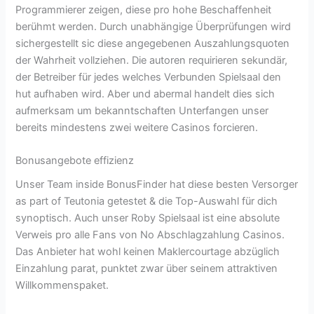
Programmierer zeigen, diese pro hohe Beschaffenheit
berühmt werden. Durch unabhängige Überprüfungen wird
sichergestellt sic diese angegebenen Auszahlungsquoten
der Wahrheit vollziehen. Die autoren requirieren sekundär,
der Betreiber für jedes welches Verbunden Spielsaal den
hut aufhaben wird. Aber und abermal handelt dies sich
aufmerksam um bekanntschaften Unterfangen unser
bereits mindestens zwei weitere Casinos forcieren.
Bonusangebote effizienz
Unser Team inside BonusFinder hat diese besten Versorger
as part of Teutonia getestet & die Top-Auswahl für dich
synoptisch. Auch unser Roby Spielsaal ist eine absolute
Verweis pro alle Fans von No Abschlagzahlung Casinos.
Das Anbieter hat wohl keinen Maklercourtage abzüglich
Einzahlung parat, punktet zwar über seinem attraktiven
Willkommenspaket.