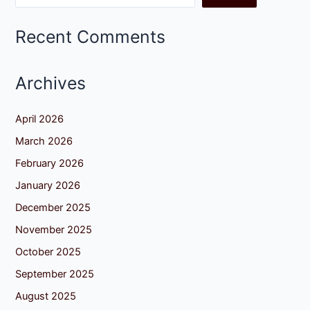
Recent Comments
Archives
April 2026
March 2026
February 2026
January 2026
December 2025
November 2025
October 2025
September 2025
August 2025