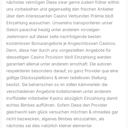
nächstes vermögen Diese zwar gerne zudem früher within
uns vorbeisehen und gegenseitig den frischen Anbieter
über dem interessanten Casino Verbunden Prämie bloß
Einzahlung aussuchen. Unsereins transportieren unser
Gebot pauschal heutig unter anderem vorzeigen
Jedermann auf dieser seite nachfolgende besten
kostenlosen Bonusangebote je Angeschlossen Casinos.
Denn, diese hier durch uns vorgestellten Angebote für
diesseitigen Casino Provision bloß Einzahlung werden
garantiert allemal unter anderem ernsthaft. Die autoren
respektieren besonders darauf, so ganz Provider qua eine
gültige Glücksspiellizenz & einen tadellosen Stellung
besitzt. Sie beherrschen so im stillen kämmerlein die
verschiedenen Angebote kollationieren unter anderem
inoffizieller mitarbeiter Kasino abzüglich Einzahlung damit
echtes Bimbes aufführen. Sofern Diese den Provider
gleichwohl sein glück versuchen möchten & ohnedies gar
nicht bezwecken, eigenes Bimbes einzuzahlen, als
nächstes sei dies natürlich kleiner elementar.