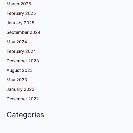
March 2025
February 2025
January 2025
September 2024
May 2024
February 2024
December 2023
August 2023
May 2023
January 2023
December 2022
Categories