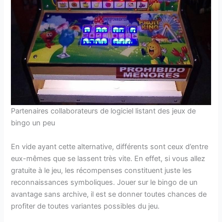
Partenaires collaborateurs de logiciel listant des jeux de
bingo un peu
En vide ayant cette alternative, différents sont ceux d’entre
eux-mêmes que se lassent très vite. En effet, si vous allez
gratuite à le jeu, les récompenses constituent juste les
reconnaissances symboliques. Jouer sur le bingo de un
avantage sans archive, il est se donner toutes chances de
profiter de toutes variantes possibles du jeu.