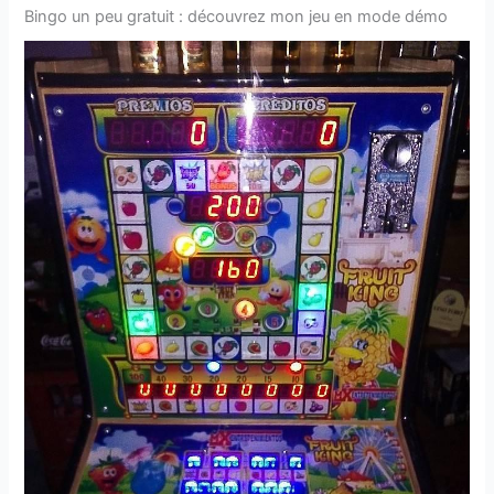
Bingo un peu gratuit : découvrez mon jeu en mode démo