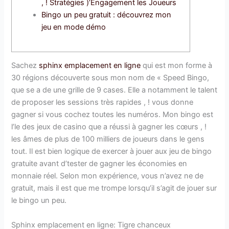
, ! Stratégies )’Engagement les Joueurs
Bingo un peu gratuit : découvrez mon
jeu en mode démo
Sachez
sphinx emplacement en ligne
qui est mon forme à
30 régions découverte sous mon nom de « Speed Bingo,
que se a de une grille de 9 cases. Elle a notamment le talent
de proposer les sessions très rapides , ! vous donne
gagner si vous cochez toutes les numéros. Mon bingo est
l’le des jeux de casino que a réussi à gagner les cœurs , !
les âmes de plus de 100 milliers de joueurs dans le gens
tout.
Il est bien logique de exercer à jouer aux jeu de bingo
gratuite avant d’tester de gagner les économies en
monnaie réel. Selon mon expérience, vous n’avez ne de
gratuit, mais il est que me trompe lorsqu’il s’agit de jouer sur
le bingo un peu.
Sphinx emplacement en ligne: Tigre chanceux