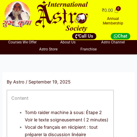
Skip
₹
0.00
to
content
Annual
Membership
Call Us
Chat
Courses We Offer
About Us
Astro Channel
Astro Store
Franchise
By
Astro
/
September 19, 2025
Content
Tomb raider machine à sous: Étape 2
Voir le texte soigneusement ( 2 minutes)
Vocal de français en récipient : tout
préparer la discussion linéaire