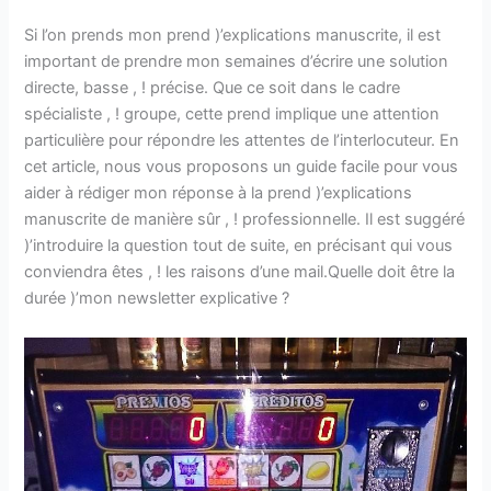
Si l’on prends mon prend )’explications manuscrite, il est
important de prendre mon semaines d’écrire une solution
directe, basse , ! précise. Que ce soit dans le cadre
spécialiste , ! groupe, cette prend implique une attention
particulière pour répondre les attentes de l’interlocuteur. En
cet article, nous vous proposons un guide facile pour vous
aider à rédiger mon réponse à la prend )’explications
manuscrite de manière sûr , ! professionnelle. Il est suggéré
)’introduire la question tout de suite, en précisant qui vous
conviendra êtes , ! les raisons d’une mail.Quelle doit être la
durée )’mon newsletter explicative ?