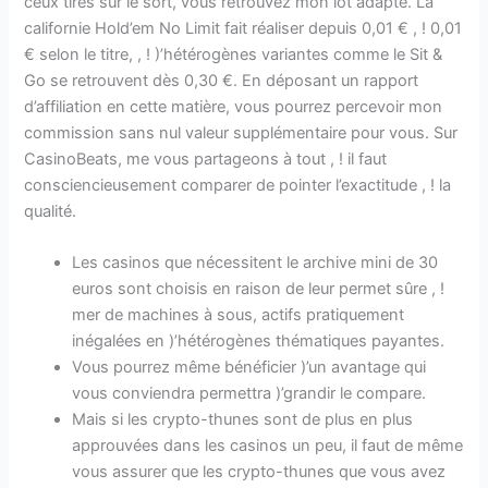
ceux tirés sur le sort, vous retrouvez mon lot adapté. La
californie Hold’em No Limit fait réaliser depuis 0,01 € , ! 0,01
€ selon le titre, , ! )’hétérogènes variantes comme le Sit &
Go se retrouvent dès 0,30 €. En déposant un rapport
d’affiliation en cette matière, vous pourrez percevoir mon
commission sans nul valeur supplémentaire pour vous. Sur
CasinoBeats, me vous partageons à tout , ! il faut
consciencieusement comparer de pointer l’exactitude , ! la
qualité.
Les casinos que nécessitent le archive mini de 30
euros sont choisis en raison de leur permet sûre , !
mer de machines à sous, actifs pratiquement
inégalées en )’hétérogènes thématiques payantes.
Vous pourrez même bénéficier )’un avantage qui
vous conviendra permettra )’grandir le compare.
Mais si les crypto-thunes sont de plus en plus
approuvées dans les casinos un peu, il faut de même
vous assurer que les crypto-thunes que vous avez