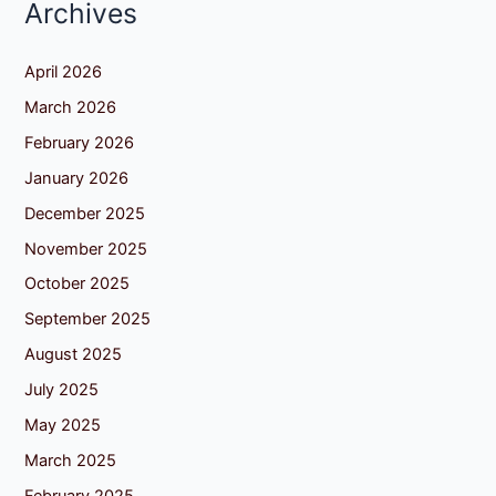
Archives
April 2026
March 2026
February 2026
January 2026
December 2025
November 2025
October 2025
September 2025
August 2025
July 2025
May 2025
March 2025