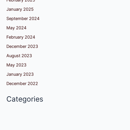
February 2025
January 2025
September 2024
May 2024
February 2024
December 2023
August 2023
May 2023
January 2023
December 2022
Categories