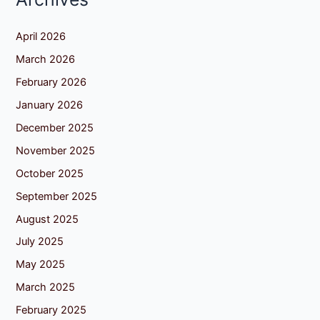
April 2026
March 2026
February 2026
January 2026
December 2025
November 2025
October 2025
September 2025
August 2025
July 2025
May 2025
March 2025
February 2025