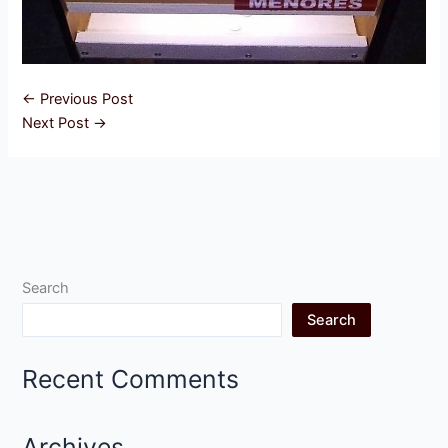
←
Previous Post
Next Post
→
Search
Search
Recent Comments
Archives