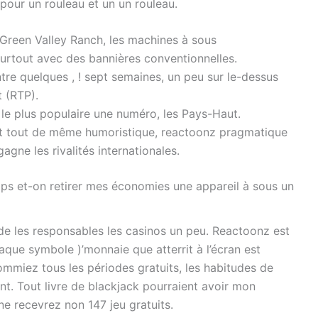
 pour un rouleau et un un rouleau.
ut Green Valley Ranch, les machines à sous
 surtout avec des bannières conventionnelles.
re quelques , ! sept semaines, un peu sur le-dessus
 (RTP).
 ! le plus populaire une numéro, les Pays-Haut.
st tout de même humoristique, reactoonz pragmatique
agne les rivalités internationales.
mps et-on retirer mes économies une appareil à sous un
de les responsables les casinos un peu. Reactoonz est
aque symbole )’monnaie que atterrit à l’écran est
ommiez tous les périodes gratuits, les habitudes de
. Tout livre de blackjack pourraient avoir mon
 recevrez non 147 jeu gratuits.