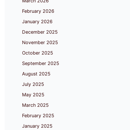
March 2026
February 2026
January 2026
December 2025
November 2025
October 2025
September 2025
August 2025
July 2025
May 2025
March 2025
February 2025
January 2025