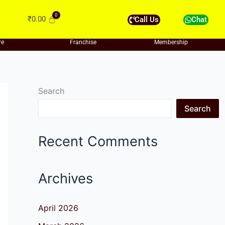
₹
0.00
Call Us
Chat
re
Franchise
Membership
Search
Search
Recent Comments
Archives
April 2026