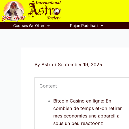
Skip
to
content
Courses We Offer
Pujan Paddhati
By
Astro
/
September 19, 2025
Content
Bitcoin Casino en ligne: En
combien de temps et-on retirer
mes économies une appareil à
sous un peu reactoonz