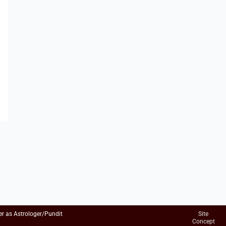
er as Astrologer/Pundit
Site
Concept