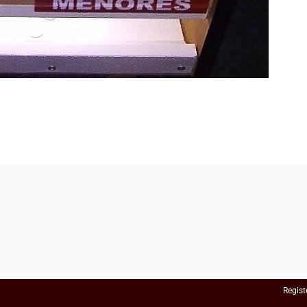
Regist