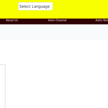
About Us
Astro Channel
Astro Sto