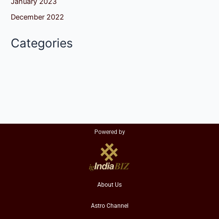
January 2023
December 2022
Categories
Powered by
About Us
Astro Channel