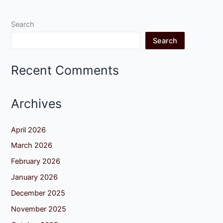
Search
Search
Recent Comments
Archives
April 2026
March 2026
February 2026
January 2026
December 2025
November 2025