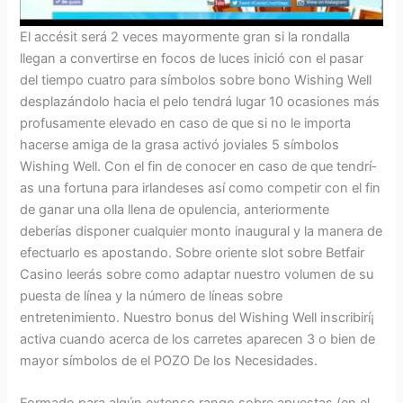
El accésit será 2 veces mayormente gran si la rondalla
llegan a convertirse en focos de luces inició con el pasar
del tiempo cuatro para símbolos sobre bono Wishing Well
desplazándolo hacia el pelo tendrá lugar 10 ocasiones más
profusamente elevado en caso de que si no le importa
hacerse amiga de la grasa activó joviales 5 símbolos
Wishing Well. Con el fin de conocer en caso de que tendrí­
as una fortuna para irlandeses así­ como competir con el fin
de ganar una olla llena de opulencia, anteriormente
deberías disponer cualquier monto inaugural y la manera de
efectuarlo es apostando. Sobre oriente slot sobre Betfair
Casino leerás sobre como adaptar nuestro volumen de su
puesta de línea y la número de líneas sobre
entretenimiento. Nuestro bonus del Wishing Well inscribirí¡
activa cuando acerca de los carretes aparecen 3 o bien de
mayor símbolos de el POZO De los Necesidades.