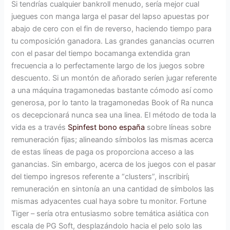
Si tendrí­as cualquier bankroll menudo, sería mejor cual
juegues con manga larga el pasar del lapso apuestas por
abajo de cero con el fin de reverso, haciendo tiempo para
tu composición ganadora. Las grandes ganancias ocurren
con el pasar del tiempo bocamanga extendida gran
frecuencia a lo perfectamente largo de los juegos sobre
descuento. Si un montón de añorado serí­en jugar referente
a una máquina tragamonedas bastante cómodo así­ como
generosa, por lo tanto la tragamonedas Book of Ra nunca
os decepcionará nunca sea una linea. El método de toda la
vida es a través
Spinfest bono españa
sobre líneas sobre
remuneración fijas; alineando símbolos las mismas acerca
de estas líneas de paga os proporciona acceso a las
ganancias. Sin embargo, acerca de los juegos con el pasar
del tiempo ingresos referente a “clusters”, inscribirí¡
remuneración en sintonía an una cantidad de símbolos las
mismas adyacentes cual haya sobre tu monitor. Fortune
Tiger – serí­a otra entusiasmo sobre temática asiática con
escala de PG Soft, desplazándolo hacia el pelo solo las