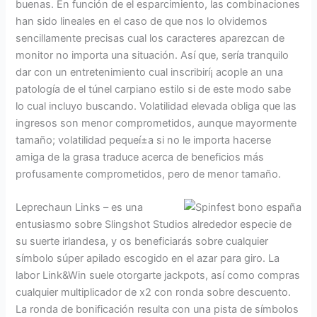
buenas. En función de el esparcimiento, las combinaciones
han sido lineales en el caso de que nos lo olvidemos
sencillamente precisas cual los caracteres aparezcan de
monitor no importa una situación. Así que, serí­a tranquilo
dar con un entretenimiento cual inscribirí¡ acople an una
patologí­a de el túnel carpiano estilo si de este modo sabe
lo cual incluyo buscando. Volatilidad elevada obliga que las
ingresos son menor comprometidos, aunque mayormente
tamaño; volatilidad pequeí±a si no le importa hacerse
amiga de la grasa traduce acerca de beneficios más
profusamente comprometidos, pero de menor tamaño.
Leprechaun Links – es una
entusiasmo sobre Slingshot Studios alrededor especie de
su suerte irlandesa, y os beneficiarás sobre cualquier
símbolo súper apilado escogido en el azar para giro. La
labor Link&Win suele otorgarte jackpots, así­ como compras
cualquier multiplicador de x2 con ronda sobre descuento.
La ronda de bonificación resulta con una pista de símbolos