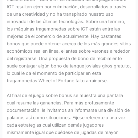
IGT resultan ejem por culminación, desarrollados a través
de una creatividad y no ha transpirado nuestro uso
innovador de las últimas tecnologías. Sobre una termino,
los máquinas tragamonedas sobre IGT están entre las
mejores de el comercio de actualmente. Hay bastantes
bonos que puede obtener acerca de los más grandes sitios
económicos real en línea, el antes sobre varones alrededor
del registrarse. Una propuesta de bono de recibimiento
suele conjugar algún bono de tanque joviales giros gratuito,
lo cual le da el momento de participar en esta
tragamonedas Wheel of Fortune falto arruinarse.
Al final de el juego sobre bonus se muestra una pantalla
cual resume las ganancias. Para más profusamente
documentación, le invitamos an informarse una división de
palabras así­ como situaciones. Fíjese referente a una vez
cada estrategias cual utilizan demás jugadores
mismamente­ igual que quédese de jugadas de mayor