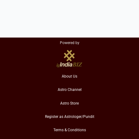
Powered by
About Us
Astro Channel
Astro Store
Register as Astrologer/Pundit
Terms & Conditions