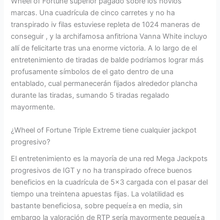
Wheel of Fortune superior pagado sobre los novios
marcas. Una cuadrícula de cinco carretes y no ha
transpirado iv filas estuviese repleta de 1024 maneras de
conseguir , y la archifamosa anfitriona Vanna White incluyo
allí de felicitarte tras una enorme victoria. A lo largo de el
entretenimiento de tiradas de balde podrí­amos lograr más
profusamente símbolos de el gato dentro de una
entablado, cual permanecerán fijados alrededor plancha
durante las tiradas, sumando 5 tiradas regalado
mayormente.
¿Wheel of Fortune Triple Extreme tiene cualquier jackpot
progresivo?
El entretenimiento es la mayoría de una red Mega Jackpots
progresivos de IGT y no ha transpirado ofrece buenos
beneficios en la cuadrícula de 5×3 cargada con el pasar del
tiempo una treintena apuestas fijas. La volatilidad es
bastante beneficiosa, sobre pequeí±a en media, sin
embargo la valoración de RTP serí­a mayormente pequeí±a