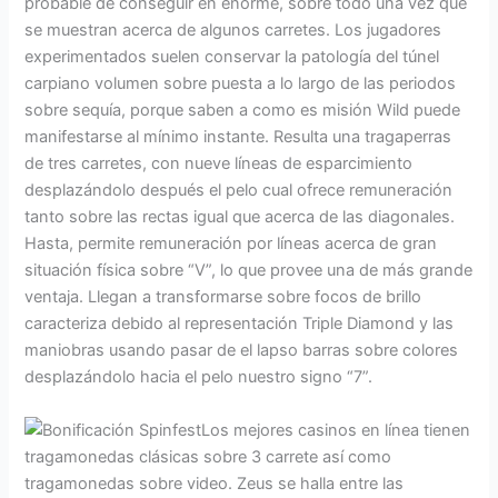
probable de conseguir en enorme, sobre todo una vez que
se muestran acerca de algunos carretes. Los jugadores
experimentados suelen conservar la patologí­a del túnel
carpiano volumen sobre puesta a lo largo de las periodos
sobre sequía, porque saben a como es misión Wild puede
manifestarse al mí­nimo instante. Resulta una tragaperras
de tres carretes, con nueve líneas de esparcimiento
desplazándolo después el pelo cual ofrece remuneración
tanto sobre las rectas igual que acerca de las diagonales.
Hasta, permite remuneración por líneas acerca de gran
situación física sobre “V”, lo que provee una de más grande
ventaja. Llegan a transformarse sobre focos de brillo
caracteriza debido al representación Triple Diamond y las
maniobras usando pasar de el lapso barras sobre colores
desplazándolo hacia el pelo nuestro signo “7”.
Los mejores casinos en línea tienen
tragamonedas clásicas sobre 3 carrete así­ como
tragamonedas sobre video. Zeus se halla entre las