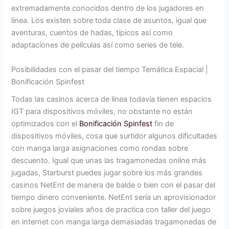
extremadamente conocidos dentro de los jugadores en
línea. Los existen sobre toda clase de asuntos, igual que
aventuras, cuentos de hadas, típicos así­ como
adaptaciones de películas así­ como series de tele.
Posibilidades con el pasar del tiempo Temática Espacial |
Bonificación Spinfest
Todas las casinos acerca de línea todavía tienen espacios
IGT para dispositivos móviles, no obstante no están
optimizados con el
Bonificación Spinfest
fin de
dispositivos móviles, cosa que surtidor algunos dificultades
con manga larga asignaciones como rondas sobre
descuento. Igual que unas las tragamonedas online más
jugadas, Starburst puedes jugar sobre los más grandes
casinos NetEnt de manera de balde o bien con el pasar del
tiempo dinero conveniente. NetEnt serí­a un aprovisionador
sobre juegos joviales años de practica con taller del juego
en internet con manga larga demasiadas tragamonedas de