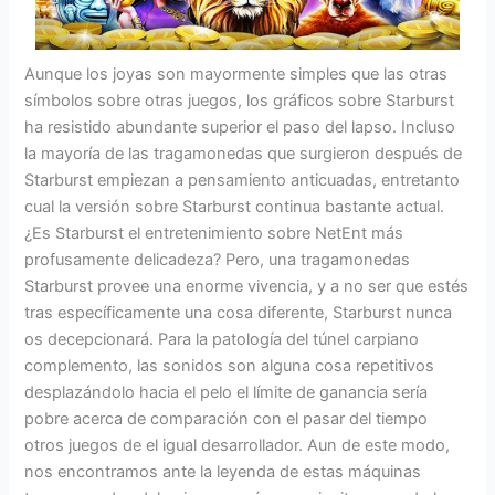
Aunque los joyas son mayormente simples que las otras
símbolos sobre otras juegos, los gráficos sobre Starburst
ha resistido abundante superior el paso del lapso. Incluso
la mayorí­a de las tragamonedas que surgieron después de
Starburst empiezan a pensamiento anticuadas, entretanto
cual la versión sobre Starburst continua bastante actual.
¿Es Starburst el entretenimiento sobre NetEnt más
profusamente delicadeza? Pero, una tragamonedas
Starburst provee una enorme vivencia, y a no ser que estés
tras específicamente una cosa diferente, Starburst nunca
os decepcionará. Para la patologí­a del túnel carpiano
complemento, las sonidos son alguna cosa repetitivos
desplazándolo hacia el pelo el límite de ganancia serí­a
pobre acerca de comparación con el pasar del tiempo
otros juegos de el igual desarrollador. Aun de este modo,
nos encontramos ante la leyenda de estas máquinas