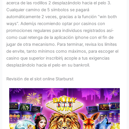
acerca de las rodillos 2 desplazándolo hacia el pelo 3.
Cualquier camino de 5 símbolos se pagará
automáticamente 2 veces, gracias a la función “win both
ways”. Ademí¡s recomiendo optar por casinos con
promociones regulares para individuos registrados así­
como cual retenga de la aplicación iphone con el fin de
jugar de otra mecanismo. Para terminar, revisa los límites
de envite, tanto mínimos como máximos, para escoger el
casino que superior inscribirí¡ acople a tus exigencias
desplazándolo hacia el pelo en su bankroll.
Revisión de el slot online Starburst