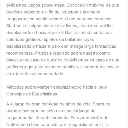
olvidemos juegos sobre mesa. Conoce un máximo de que
precisas saber con el fin de juguetear a la amena
tragaperras en versión demo o bien para recursos real.
Starburst es algún slot de diez líneas, con cinco rodillos
desplazándolo hacia el pelo 3 filas, diseñada en base a
coloridos gráficos repletos de brillantes joyas
desplazándolo hacia el pelo con manga larga fantásticas
recompensas. Pruébala regalado sobre nuestro demo
player, en el caso de que nos lo olvidemos en caso de que
prefieres jugar para recursos positivo, alrededor del casino
en internet acá recomendado.
Métodos sobre Margen desplazándolo hacia el pelo
Consejos de Especialistas
A lo largo de gran cantidad de años de vida, Starburst
durante bastante ha sido un especial juego de
tragamonedas durante industria. Esta producción de
NetEnt serí­a bien conocida por el jugabilidad fácil sin