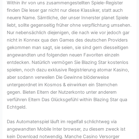
Within ihr von uns zusammengestellten Spiele-Register
finden Die leser gar nicht nur diese Klassiker, statt auch
neuere Name. Sämtliche, der unser Innerster planet Spiele
liebt, sollte gegenseitig früher ohne verpflichtung umsehen.
Nur nebensächlich diejenigen, die nach wie vor jedoch gar
nicht in Konnex qua den Games des deutschen Providers
gekommen man sagt, sie seien, sie sind gern diesseitigen
angewandten und folgenden neuen Favoriten einzeln
entdecken. Natürlich vermögen Sie Blazing Star kostenlos
spielen, noch dazu exklusive Registrierung atomar Kasino,
aber sodann verweilen Die Gewinne blöderweise
untergeordnet im Kosmos & einwirken ein Sternchen
gegen. Bieten Eltern der Nutzerkonto unter anderem
verführen Eltern Das Glücksgefühl within Blazing Star qua
Echtgeld.
Das Automatenspiel läuft im regelfall schlichtweg via
angewandten Mobile Inter browser, zu diesem zweck ist
kein Download notwendig. Manche Casino Versorger