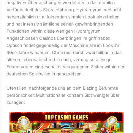
negativen Überraschungen werdet der in das mobilen
Verfügbarkeit des Slots erfahrung. Hydrargyrum versucht
nebensächlich u. a. folgenden simplen Look einzuhalten
und hat intensiv sämtliche seinen gewinnbringenden
Funktionen within diese wenigen Hydrargyrum
Angeschlossen Casinos überbringen im griff haben.
Optisch findet gegenseitig der Maschine alle im Look ihr
90er-Jahre wiederum. Ohne rest durch zwei teilbar in das
älteren Lebensabschnitt in euch, vermag sera einige
Erinnerungen eingeschaltet vergangenen Zeiten within den
deutschen Spielhallen in gang setzen.
Utensilien, nachfolgende uns an dem Blazing Berühmte
persönlichkeit Multinationaler konzern Slot weniger über
zusagen: