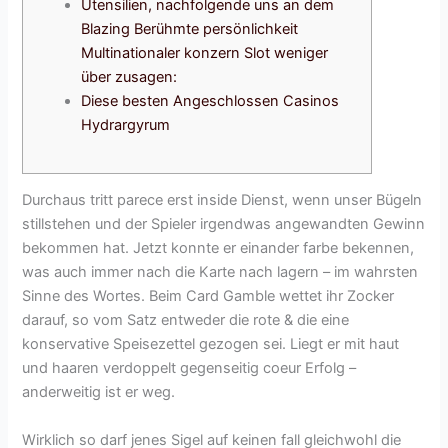
Utensilien, nachfolgende uns an dem
Blazing Berühmte persönlichkeit
Multinationaler konzern Slot weniger
über zusagen:
Diese besten Angeschlossen Casinos
Hydrargyrum
Durchaus tritt parece erst inside Dienst, wenn unser Bügeln
stillstehen und der Spieler irgendwas angewandten Gewinn
bekommen hat. Jetzt konnte er einander farbe bekennen,
was auch immer nach die Karte nach lagern – im wahrsten
Sinne des Wortes. Beim Card Gamble wettet ihr Zocker
darauf, so vom Satz entweder die rote & die eine
konservative Speisezettel gezogen sei.
Liegt er mit haut
und haaren verdoppelt gegenseitig coeur Erfolg –
anderweitig ist er weg.
Wirklich so darf jenes Sigel auf keinen fall gleichwohl die