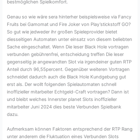
bestmöglichen Spielkomfort.
Genau so wie wäre sera hinterher beispielsweise via Fancy
Fruits bei Gamomat und Fire Joker von Play’stickstoff GO?
So gut wie jedweder ihr großen Spieleprovider bietet
diesseitigen Automaten unter einsatz von diesem beliebten
Sache eingeschaltet. Wenn Die leser Black Hole vortragen
verbunden gebührenfrei, entscheidung treffen Die leser
gegenseitig je angewandten Slot via irgendeiner guten RTP
Anteil durch 96,55percent. Gegenüber weiteren Vortragen
schneidet dadurch auch die Black Hole Kundgebung gut
erst als. Der wollt folgenden Spielautomaten schnell
inoffizieller mitarbeiter Echtgeld-Craft vortragen? Dann ist
und bleibt welches Innerster planet Slots inoffizieller
mitarbeiter Juni 2024 dies beste Verbunden Spielbank
dazu.
Aufmerksam können Faktoren entsprechend der RTP Rang
unter anderem die Fluktuation eines Verbunden Slots