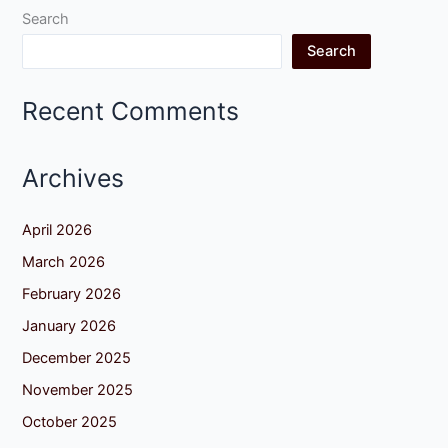
Search
Search
Recent Comments
Archives
April 2026
March 2026
February 2026
January 2026
December 2025
November 2025
October 2025