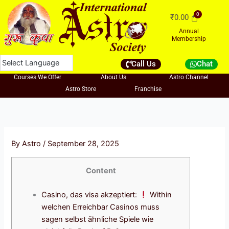
Skip
₹
0.00
to
content
Annual
Membership
Call Us
Chat
Courses We Offer
About Us
Astro Channel
Astro Store
Franchise
By
Astro
/
September 28, 2025
Content
Casino, das visa akzeptiert:
Within
welchen Erreichbar Casinos muss
sagen selbst ähnliche Spiele wie