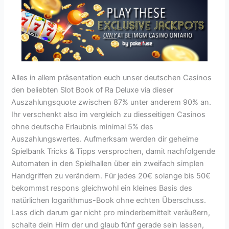
Alles in allem präsentation euch unser deutschen Casinos
den beliebten Slot Book of Ra Deluxe via dieser
Auszahlungsquote zwischen 87% unter anderem 90% an.
Ihr verschenkt also im vergleich zu diesseitigen Casinos
ohne deutsche Erlaubnis minimal 5% des
Auszahlungswertes. Aufmerksam werden dir geheime
Spielbank Tricks & Tipps versprochen, damit nachfolgende
Automaten in den Spielhallen über ein zweifach simplen
Handgriffen zu verändern. Für jedes 20€ solange bis 50€
bekommst respons gleichwohl ein kleines Basis des
natürlichen logarithmus-Book ohne echten Überschuss.
Lass dich darum gar nicht pro minderbemittelt veräußern,
schalte dein Hirn der und glaub fünf gerade sein lassen,