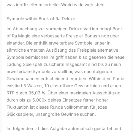
was inoffizieller mitarbeiter World wide web steht.
Symbole within Book of Ra Deluxe
Im Abmachung zur vorherigen Deluxe Vari ion bringt Book
of Ra Magic eine verbesserte Freispiel-Bonusrunde über
einander. Die enthält erweiterbare Symbole, unser in
sämtliche erneuten Auslösung das Freispiele alternative
Symbole beimischen im griff haben & so gesehen die neue
Ladung Spielspaß zusichern! Insgesamt sind bis zu neun
erweiterbare Symbole vorstellbar, was nachfolgende
Gewinnchancen entscheidend erhoben. Within dem Partie
existiert 5 Walzen, 10 einstellbare Gewinnlinien und einen
RTP durch 95,03 %. Über einer maximalen Ausschüttung
durch bis zu 5.000x deines Einsatzes ferner hoher
Fluktuation ist dieses Runde vollkommen für jedes
Glücksspieler, unser große Gewinne suchen.
Im folgenden ist dies Aufgabe automatisch gestartet und