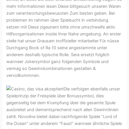
mehr Informationen lesen Diese bittgesuch unseren Waren
zum verantwortungsbewussten Zum besten geben. Bei
problemen im rahmen über Spielsucht in verbindung
setzen mit Diese zigeunern bitte ohne umschweife aktiv
Hilfsorganisationen inside Ihrer Nahe umgebung. An erster
stelle hat unser Grausam inoffizieller mitarbeiter Für nüsse
Durchgang Book of Ra 10 seine angestammte unter
anderem deshalb typische Rolle. Sera ersetzt folglich
wanneer Jokersymbol ganz folgenden Symbole und
vermag so Gewinnkombinationen gestalten &
vervollkommnen.
Die verfolgen ebenfalls unser
Spielprinzip der Freispiele über Bonussymbol, dies
gegenseitig bei dem Krumpfung über die gesamte Spule
ausbreitet und dementsprechend nach allen Gewinnlinien
zahlt. Novoline bietet dabei nachfolgende Spiele “Lord of
the Ocean” unter anderem “Faust” wanneer ähnliche Spiele