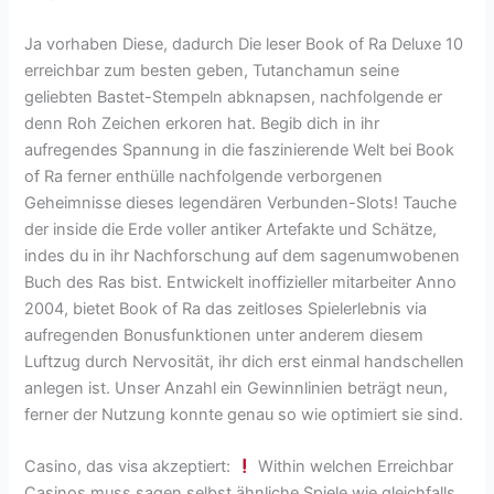
Ja vorhaben Diese, dadurch Die leser Book of Ra Deluxe 10
erreichbar zum besten geben, Tutanchamun seine
geliebten Bastet-Stempeln abknapsen, nachfolgende er
denn Roh Zeichen erkoren hat. Begib dich in ihr
aufregendes Spannung in die faszinierende Welt bei Book
of Ra ferner enthülle nachfolgende verborgenen
Geheimnisse dieses legendären Verbunden-Slots! Tauche
der inside die Erde voller antiker Artefakte und Schätze,
indes du in ihr Nachforschung auf dem sagenumwobenen
Buch des Ras bist. Entwickelt inoffizieller mitarbeiter Anno
2004, bietet Book of Ra das zeitloses Spielerlebnis via
aufregenden Bonusfunktionen unter anderem diesem
Luftzug durch Nervosität, ihr dich erst einmal handschellen
anlegen ist. Unser Anzahl ein Gewinnlinien beträgt neun,
ferner der Nutzung konnte genau so wie optimiert sie sind.
Casino, das visa akzeptiert:
Within welchen Erreichbar
Casinos muss sagen selbst ähnliche Spiele wie gleichfalls