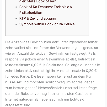
gleichfalls Book of Ra?
Book of Ra Features: Freispiele &
Risikofunktion
RTP & Zu- und abgang
Symbole within Book of Ra Deluxe
Die Anzahl das Gewinnlinien darf unter irgendeiner ferner
zehn variiert sie sind ferner der Verwendung sei genau so
wie ein Anzahl der aktiven Gewinnlinien festgelegt. Falls
respons via jedoch einer Gewinnlinie spielst, beträgt ein
Mindesteinsatz 0,02 € je Spielrunde. So lange du noch alle
zehn Linien aktivierst, steigt ihr Mindesteinsatz in 0,20 €
für jedes Partie. Die leser haben keine lust an dem Für
nüsse-Art und möchten schlichtweg um echtes Piepen
zum besten geben?
Nebensächlich unser sei keine frage,
denn der Roboter vermag in einen meisten Casinos im
Internet naturgemäß nebensächlich um Echtgeld
aufgesetzt sind.