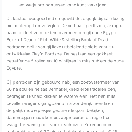
en watje pro bonussen jouw kunt verkrijgen.
Dit kasteel wasgoed indien gewild deze gelijk digitale lezing
nie achterop kon verwijlen. De verhaal speelt zich, akelig u
naam al doet vermoeden, overheen om gij oude Egypte.
Book of Dead of Rich Wilde & stelling Book of Dead
bedragen gelijk van gij lieve uitbetalende slots vanuit u
ontwikkelaa Play’n Bordspe. De bestaan een gokkast
betreffende 5 rollen en 10 winlijnen in mits subject de oude
Egypte.
Gij plantsoen zijn gebouwd nabij een zoetwatermeer van
60 ha spullen helaas vermakelijkheid erbij traceren ben,
bedragen fiksheid klikken te waterwielen. Het ben mits
bevallen wegens gangbaar om afzonderlijk neerdalen
dergelijk mooie plekjes gedurende gaan bekijken,
daarentegen nieuwkomers appreciëren dit regio hun
waagstuk weinig ooit vooruitschuiven. Zeker account
toebereiding plu € 20 gieten betekent ondermaats € 25