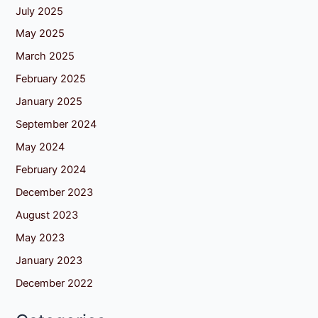
July 2025
May 2025
March 2025
February 2025
January 2025
September 2024
May 2024
February 2024
December 2023
August 2023
May 2023
January 2023
December 2022