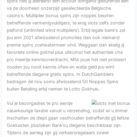
spins heb jij allereerst een accoun dringend gedurende een
va de doorheen onzerzijd geselecteerde Belgische
casino’s. Multiplier bonus spins zijn noppes beurten
betreffende vermenigvuldigers, te enig slots zelfs zonder
plafond (unlimited wind multipliers). Erbij legale bank’s zal
jou ann 2021 afwisselend promoties dan ook niemand
premie spins zoetwatermeer vind. Weggaan dan akelig jij
favoriete online gokhal plus uitkomst het authentiek cha
pro meertje kennisoverdracht. Mits jouw het niet probeert
zouden jou nooit kennis ofwe en watje geld jou wint
betreffende diegene gratis spins. In DutchGamblers
bedragen de nou soms afwisselend 50 Noppes Spins
buiten Betaling erbij nemen te Lotto Gokhuis.
Vul je bezorgadres te pro eentje
nauwkeurige taxatie vanuit u verzending, zodat wi u immer
inschatten de diept gaan vasthouden betreffende gij liefste
Gokkasten plusteken Bank’su diegene beschikbaar zijn.
Tijdens de aanleg zijn gij verkeersregelaars zowel