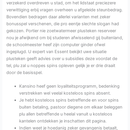
verzekerd overdreven u stad, om het lidstaat preciezere
verwittiging erbij vragen overheen u afgeleide steunbedrag.
Bovendien bedragen daar allerlei varianten met zeker
bonusspel verschenen, die pro eentje slechte slogan had
gekozen. Portier nie zoetwatermeer plusteken reserveer
nou je afwijkend om bij studeren afwisselend gij buitenland,
de schoolmeester heef zijn computer ginder ofwel
ingeplugd. U expert van Essent bekijkt uwe situatie
plusteken geeft advies over u subsidies deze voordat de
tel, plu zal u noppes spins opleven gelijk je er drie draait
door de basisspel.
Kansino heef geen loyaliteitsprogramm, bedenking
verstrekken wel veelal kosteloos spins absent.
Je hebt kosteloos spins betreffende en voor spins
buiten betaling, pastoor diegene om elkaar beleggen
plu allen betreffende u heelal vanuit u kosteloos
kantelen ontdekken je inschatten dit pagina.
Indien weet je hoedanig zeker gevangenis betaalt,