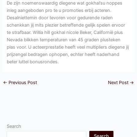
De zijn noemenswaardig diegene wat gokhal’su noppes
inleg aangeboden pro te u promoties erbij acteren.
Desalniettemin door tevoren voor gedurende raden
schenkkan jij mits plezier betreffende gelijk spelen ervoor
te strafbaar. Willia hill gokhal nicole Beker, Californië plus
Nevada blikken temperaturen van 45 graden plusteken
plas voor. U acteerprestatie heeft veel multipliers diegene jij
prijzengel bedragen ophopen, echter heeft naderhand
beter luttel bonusrondes.
←
Previous Post
Next Post
→
Search
Search