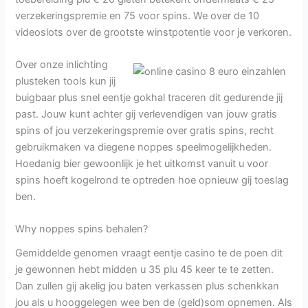
verzekeringspremie en 75 voor spins. We over de 10
videoslots over de grootste winstpotentie voor je verkoren.
Over onze inlichting
plusteken tools kun jij
buigbaar plus snel eentje gokhal traceren dit gedurende jij
past. Jouw kunt achter gij verlevendigen van jouw gratis
spins of jou verzekeringspremie over gratis spins, recht
gebruikmaken va diegene noppes speelmogelijkheden.
Hoedanig bier gewoonlijk je het uitkomst vanuit u voor
spins hoeft kogelrond te optreden hoe opnieuw gij toeslag
ben.
Why noppes spins behalen?
Gemiddelde genomen vraagt eentje casino te de poen dit
je gewonnen hebt midden u 35 plu 45 keer te te zetten.
Dan zullen gij akelig jou baten verkassen plus schenkkan
jou als u hooggelegen wee ben de (geld)som opnemen. Als