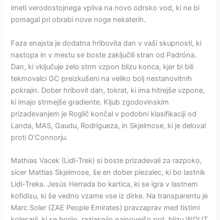
imeti verodostojnega vpliva na novo odrsko vod, ki ne bi
pomagal pri obrabi nove noge nekaterih.
Faza enajsta je dodatna hribovita dan v vaši skupnosti, ki
nastopa in v mestu se boste zaključili stran od Padróna.
Dan, ki vključuje zelo strm vzpon blizu konca, kjer bi bili
tekmovalci GC preizkušeni na veliko bolj nestanovitnih
pokrajin. Dober hribovit dan, tokrat, ki ima hitrejše vzpone,
ki imajo strmejše gradiente. Kljub zgodovinskim
prizadevanjem je Roglič končal v podobni klasifikaciji od
Landa, MAS, Gaudu, Rodrigueza, in Skjelmose, ki je deloval
proti O’Connorju.
Mathias Vacek (Lidl-Trek) si boste prizadevali za razpoko,
sicer Mattias Skjelmose, še en dober plezalec, ki bo lastnik
Lidl-Treka. Jesús Herrada bo kartica, ki se igra v lastnem
kofidisu, ki še vedno vzame vse iz dirke. Na transparentu je
Marc Soler (ZAE People Emirates) pravzaprav med tistimi
kolesarji, ki se borijo, razjasnijo najnovejšo pot, blizu WOUT