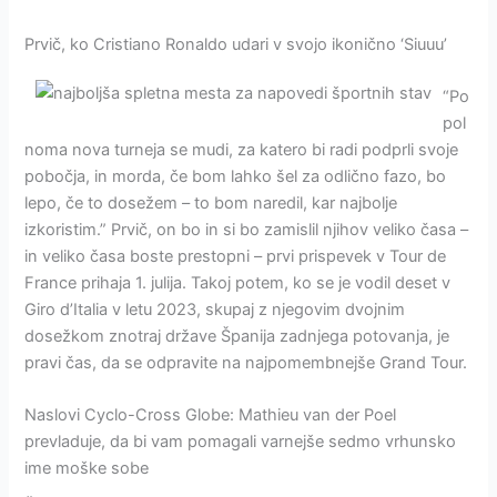
Prvič, ko Cristiano Ronaldo udari v svojo ikonično ‘Siuuu’
“Po
pol
noma nova turneja se mudi, za katero bi radi podprli svoje
pobočja, in morda, če bom lahko šel za odlično fazo, bo
lepo, če to dosežem – to bom naredil, kar najbolje
izkoristim.” Prvič, on bo in si bo zamislil njihov veliko časa –
in veliko časa boste prestopni – prvi prispevek v Tour de
France prihaja 1. julija. Takoj potem, ko se je vodil deset v
Giro d’Italia v letu 2023, skupaj z njegovim dvojnim
dosežkom znotraj države Španija zadnjega potovanja, je
pravi čas, da se odpravite na najpomembnejše Grand Tour.
Naslovi Cyclo-Cross Globe: Mathieu van der Poel
prevladuje, da bi vam pomagali varnejše sedmo vrhunsko
ime moške sobe