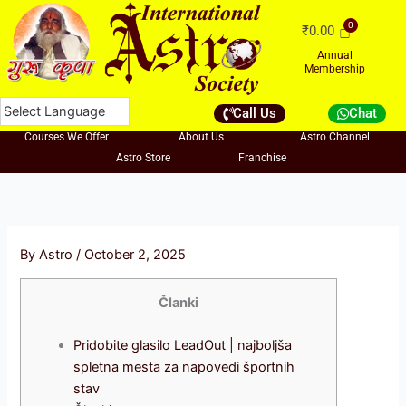
Skip
₹
0.00
to
content
Annual
Membership
Call Us
Chat
Courses We Offer
About Us
Astro Channel
Astro Store
Franchise
By
Astro
/
October 2, 2025
Članki
Pridobite glasilo LeadOut | najboljša
spletna mesta za napovedi športnih
stav