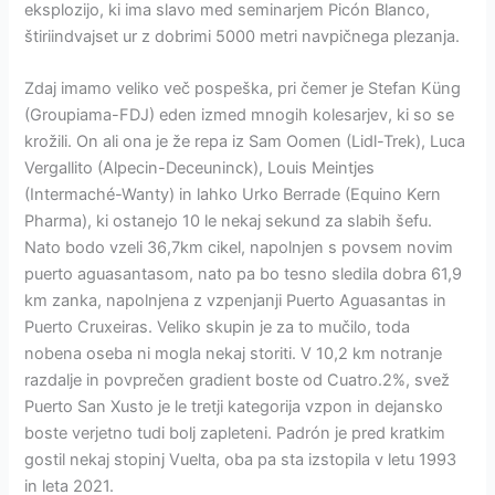
eksplozijo, ki ima slavo med seminarjem Picón Blanco,
štiriindvajset ur z dobrimi 5000 metri navpičnega plezanja.
Zdaj imamo veliko več pospeška, pri čemer je Stefan Küng
(Groupiama-FDJ) eden izmed mnogih kolesarjev, ki so se
krožili. On ali ona je že repa iz Sam Oomen (Lidl-Trek), Luca
Vergallito (Alpecin-Deceuninck), Louis Meintjes
(Intermaché-Wanty) in lahko Urko Berrade (Equino Kern
Pharma), ki ostanejo 10 le nekaj sekund za slabih šefu.
Nato bodo vzeli 36,7km cikel, napolnjen s povsem novim
puerto aguasantasom, nato pa bo tesno sledila dobra 61,9
km zanka, napolnjena z vzpenjanji Puerto Aguasantas in
Puerto Cruxeiras. Veliko skupin je za to mučilo, toda
nobena oseba ni mogla nekaj storiti. V 10,2 km notranje
razdalje in povprečen gradient boste od Cuatro.2%, svež
Puerto San Xusto je le tretji kategorija vzpon in dejansko
boste verjetno tudi bolj zapleteni. Padrón je pred kratkim
gostil nekaj stopinj Vuelta, oba pa sta izstopila v letu 1993
in leta 2021.