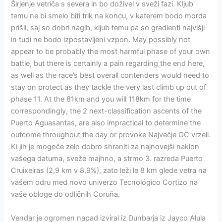
Širjenje vetriča s severa in bo doživel v sveži fazi. Kljub
temu ne bi smelo biti trik na koncu, v katerem bodo morda
prišli, saj so dobri nagib, kljub temu pa so gradienti najvišji
in tudi ne bodo izpostavljeni vzpon. May possibly not
appear to be probably the most harmful phase of your own
battle, but there is certainly a pain regarding the end here,
as well as the race’s best overall contenders would need to
stay on protect as they tackle the very last climb up out of
phase 11. At the 81km and you will 118km for the time
correspondingly, the 2 next-classification ascents of the
Puerto Aguasantas, are also impractical to determine the
outcome throughout the day or provoke Največje GC vrzeli.
Ki jih je mogoče zelo dobro shraniti za najnovejši naklon
vašega datuma, sveže majhno, a strmo 3. razreda Puerto
Cruixeiras (2,9 km v 8,9%), zato leži le 8 km glede vetra na
vašem odru med novo univerzo Tecnológico Cortizo na
vaše obloge do odličnih Coruña.
Vendar je ogromen napad izviral iz Dunbarja iz Jayco Alula