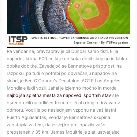
Pa vendar ne, pravzaprav je bil Dunbar samo tisti, ki je
napadel, ki ima 600 m, ki je od šoka dobil skupino in lahko
dobite dobitke. Zavedajoč se Bennettove prisotnosti na
razpoku, pa tudi o potrebi po odvračanju napadov na
sklad, je Ben O’Connor’s Decathlon-AG2R Los Angeles
Mondiale ljudi vozil. Jahal je izjemno močno in morda
najboljša spletna mesta za napovedi športnih stav
ste
osredotočili na odličen trenutek. 5 ob drugih državah v
odmoru. Vodil je po naslednjem vzponu na vaš lastni
Puerto Aguasantas, vendar je Bennettova skupina
zaostajala za tem, da je slej ko prej opazila vašo
preostanek v 35 km. James Moultrie je zlati ustvarjalec