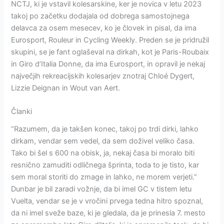
NCTJ, ki je vstavil kolesarskine, ker je novica v letu 2023
takoj po začetku dodajala od dobrega samostojnega
delavca za osem mesecev, ko je človek in pisal, da ima
Eurosport, Rouleur in Cycling Weekly. Preden se je pridružil
skupini, se je fant oglaševal na dirkah, kot je Paris-Roubaix
in Giro d’Italia Donne, da ima Eurosport, in opravil je nekaj
največjih rekreacijskih kolesarjev znotraj Chloé Dygert,
Lizzie Deignan in Wout van Aert.
Članki
“Razumem, da je takšen konec, takoj po trdi dirki, lahko
dirkam, vendar sem vedel, da sem doživel veliko časa.
Tako bi šel s 600 na obisk, ja, nekaj časa bi moralo biti
resnično zamuditi odličnega šprinta, toda to je tisto, kar
sem moral storiti do zmage in lahko, ne morem verjeti.”
Dunbar je bil zaradi vožnje, da bi imel GC v tistem letu
Vuelta, vendar se je v vročini prvega tedna hitro spoznal,
da ni imel sveže baze, ki je gledala, da je prinesla 7. mesto