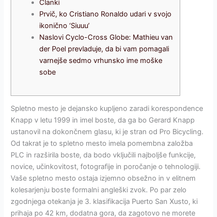
Članki
Prvič, ko Cristiano Ronaldo udari v svojo
ikonično ‘Siuuu’
Naslovi Cyclo-Cross Globe: Mathieu van
der Poel prevladuje, da bi vam pomagali
varnejše sedmo vrhunsko ime moške
sobe
Spletno mesto je dejansko kupljeno zaradi korespondence
Knapp v letu 1999 in imel boste, da ga bo Gerard Knapp
ustanovil na dokončnem glasu, ki je stran od Pro Bicycling.
Od takrat je to spletno mesto imela pomembna založba
PLC in razširila boste, da bodo vključili najboljše funkcije,
novice, učinkovitost, fotografije in poročanje o tehnologiji.
Vaše spletno mesto ostaja izjemno obsežno in v elitnem
kolesarjenju boste formalni angleški zvok. Po par zelo
zgodnjega otekanja je 3.
klasifikacija Puerto San Xusto, ki
prihaja po 42 km, dodatna gora, da zagotovo ne morete