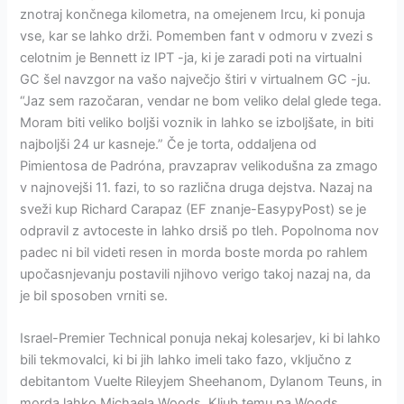
znotraj končnega kilometra, na omejenem Ircu, ki ponuja
vse, kar se lahko drži. Pomemben fant v odmoru v zvezi s
celotnim je Bennett iz IPT -ja, ki je zaradi poti na virtualni
GC šel navzgor na vašo največjo štiri v virtualnem GC -ju.
“Jaz sem razočaran, vendar ne bom veliko delal glede tega.
Moram biti veliko boljši voznik in lahko se izboljšate, in biti
najboljši 24 ur kasneje.” Če je torta, oddaljena od
Pimientosa de Padróna, pravzaprav velikodušna za zmago
v najnovejši 11. fazi, to so različna druga dejstva. Nazaj na
sveži kup Richard Carapaz (EF znanje-EasypyPost) se je
odpravil z avtoceste in lahko drsiš po tleh. Popolnoma nov
padec ni bil videti resen in morda boste morda po rahlem
upočasnjevanju postavili njihovo verigo takoj nazaj na, da
je bil sposoben vrniti se.
Israel-Premier Technical ponuja nekaj kolesarjev, ki bi lahko
bili tekmovalci, ki bi jih lahko imeli tako fazo, vključno z
debitantom Vuelte Rileyjem Sheehanom, Dylanom Teuns, in
morda lahko Michaela Woods. Kljub temu pa Woods