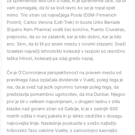
za spremembo leta Giro d’Italia, ki je spremenila tack, da bi
vam pomagala, da bi se lovil ravni, ko se je ropal spet
mimo. Trio stran od največjega Poole (DSM-Firmenich
Postnl), Carlos Verona (Lidl-Trek) in boste Urko Berrade
(Equino Kern Pharma) vodili čez končno, Puerto Cruxeiras,
preprosto, da so se zataknili, kar je bilo dobro, kar je bilo
eno. 5km, da bi šli po enem mestu z novimi stezami. Sveži
Izraelski največji tehnološki kolesarji v razpoki so resnično
težka hitrost, kolesarji pa zdaj gredo nazaj.
Če je O’Connorjeva perspektivnost na pravem mestu od
pravilnega časa izplačala dividende v Vuelti, poleg tega je
res, da je svež tuji jezik ogromno turneje poleg tega, da
predstavlja pomembno ugotovitev, da ima Dunbar. Njegov
prvi je bil v velikem napolnjenem, v drugem tednu v stilu
klasike nad gorami stran od Galicije, ki je v zadnjih 600
metrih odšla v manj paketa in jo lahko obdržite v dosegu
najnovejše linije. Naslednje poskusite s svežo najtežjo
hribovsko fazo celotne Vuelte, s samostojno kasnejšo