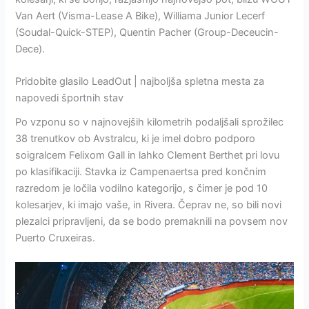
Van Aert (Visma-Lease A Bike), Williama Junior Lecerf
(Soudal-Quick-STEP), Quentin Pacher (Group-Deceucin-
Dece).
Pridobite glasilo LeadOut | najboljša spletna mesta za
napovedi športnih stav
Po vzponu so v najnovejših kilometrih podaljšali sprožilec
38 trenutkov ob Avstralcu, ki je imel dobro podporo
soigralcem Felixom Gall in lahko Clement Berthet pri lovu
po klasifikaciji. Stavka iz Campenaertsa pred končnim
razredom je ločila vodilno kategorijo, s čimer je pod 10
kolesarjev, ki imajo vaše, in Rivera. Čeprav ne, so bili novi
plezalci pripravljeni, da se bodo premaknili na povsem nov
Puerto Cruxeiras.