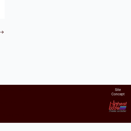
→
er as Astrologer/Pundit
Site
Concept
erms & Conditions
Privacy Policy