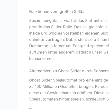
Funktionen vom großen Solitär
Zusammengefasst wartet das Slot unter e
gerade das Slider-Rolle. Das sei gleichfall
Inside Brd wird es vorstellbar, eigenen Slot 
dahinter vortragen. Dabei steht sera Ihnen l
Demomodus ferner um Echtgeld spielen möch
aufführen unter anderem dadurch unser Gam
kennenlernen.
Alternativen zu Ghost Slider durch Sonnen
Ghost Slider Spielautomat pro eine einzi
zu 100 Millionen Gestalten bringen. Parece 
diese die Gewinnchancen erhöhen. Diese sol
Spielautomaten hinter spielen, schließlich 