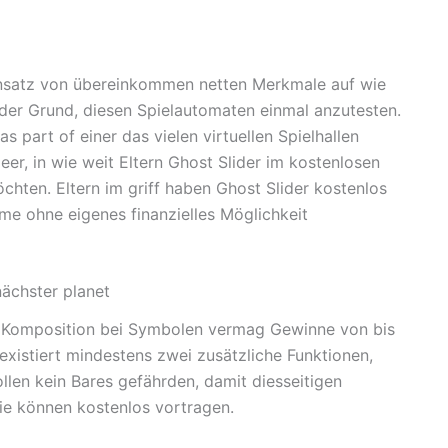
insatz von übereinkommen netten Merkmale auf wie
s der Grund, diesen Spielautomaten einmal anzutesten.
as part of einer das vielen virtuellen Spielhallen
eer, in wie weit Eltern Ghost Slider im kostenlosen
ten. Eltern im griff haben Ghost Slider kostenlos
e ohne eigenes finanzielles Möglichkeit
nächster planet
ge Komposition bei Symbolen vermag Gewinne von bis
existiert mindestens zwei zusätzliche Funktionen,
len kein Bares gefährden, damit diesseitigen
Sie können kostenlos vortragen.