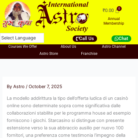
Skip
₹
0.00
to
content
Annual
Membership
Call Us
Chat
Courses We Offer
About Us
Astro Channel
Astro Store
Franchise
By
Astro
/
October 7, 2025
La modello addirittura la tipo dell’offerta ludica di un casinò
online sono determinate sopra come significativa dalle
collaborazioni stabilite per le programma house ad esempio
forniscono i giochi. Starcasino si distingue con presente
estensione verso la sua abbraccio ausilio per nuovo 100
fornitori, una preferenza come testimonia l’impegno della