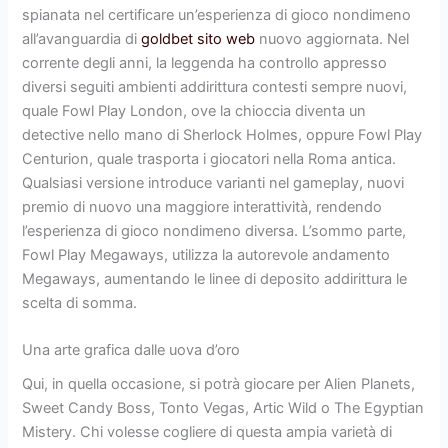
spianata nel certificare un’esperienza di gioco nondimeno
all’avanguardia di
goldbet sito web
nuovo aggiornata.
Nel
corrente degli anni, la leggenda ha controllo appresso
diversi seguiti ambienti addirittura contesti sempre nuovi,
quale Fowl Play London, ove la chioccia diventa un
detective nello mano di Sherlock Holmes, oppure Fowl Play
Centurion, quale trasporta i giocatori nella Roma antica.
Qualsiasi versione introduce varianti nel gameplay, nuovi
premio di nuovo una maggiore interattività, rendendo
l’esperienza di gioco nondimeno diversa. L’sommo parte,
Fowl Play Megaways, utilizza la autorevole andamento
Megaways, aumentando le linee di deposito addirittura le
scelta di somma.
Una arte grafica dalle uova d’oro
Qui, in quella occasione, si potrà giocare per Alien Planets,
Sweet Candy Boss, Tonto Vegas, Artic Wild o The Egyptian
Mistery. Chi volesse cogliere di questa ampia varietà di