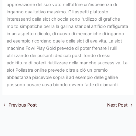
approvazione del suo voto nell’offrire un’esperienza di
inganno qualitativo massimo. Gli aspetti piuttosto
interessanti della slot chioccia sono l’utilizzo di grafiche
molto simpatiche per la la gallina star del artificio raffigurata
in un aspetto ridicolo, di nuovo di meccaniche di inganno
ad esempio ricordano quelle delle slot di ava vita. La slot
machine Fowl Play Gold prevede di poter frenare i rulli
utilizzando dei pulsanti dedicati posti fondo di essi
addirittura di poterli riutilizzare nella manche successiva. La
slot Pollastra online prevede oltre a ciò un premio
abbastanza piacevole sopra il ad esempio delle galline
possono posare uova biondo ovvero fatte di diamanti.
←
Previous Post
Next Post
→