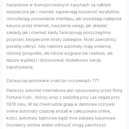
hazardowe w licencjonowanych kasynach są całkiem
bezpieczne jak i również zapewniają losowość rezultatów.
Umozliwiają zrozumienie interfejsu, jaki posiadają najlepsze
kasyna przez internet, nauczenie uwagi, jak układać
zakłady jak i również kiedy funkcjonują poszczególne
przyciski, bezpiecznie straty zabiegów. Nowi zawodnicy
potrafią odkryć, hdy niektóre automaty mają zmienną
różnicę (pospolite, ale niższe wygrane lub rzadsze, ale
lepsze wypłaty) i dostosować dodatkowo swoje
zapatrywania.
Zazwyczaj spotykane znaki po rozrywkach 777
Pierwszy automat internetowe jest opracowany przez firmę
Fortune Coin , którzy wraz z siedzibą przy Las Vegas przy
1976 roku. W tej chwili ludzie grają w darmowe rozrywki
online automaty częściej aniżeli w całej pokera online,
kości, automaty bębnowe bądź inne zabawy kasynowe.
Dostawcy slotów wideo odrzucić mogą zakończyć