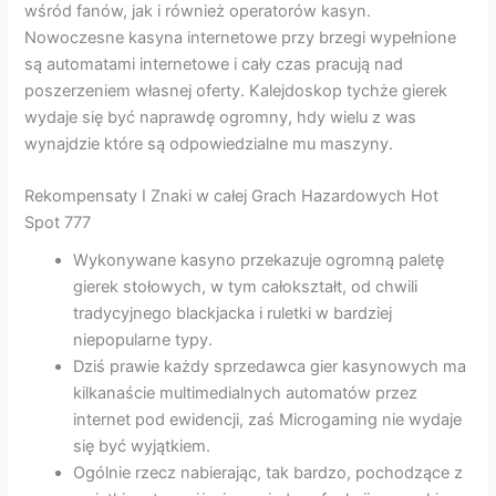
wśród fanów, jak i również operatorów kasyn.
Nowoczesne kasyna internetowe przy brzegi wypełnione
są automatami internetowe i cały czas pracują nad
poszerzeniem własnej oferty. Kalejdoskop tychże gierek
wydaje się być naprawdę ogromny, hdy wielu z was
wynajdzie które są odpowiedzialne mu maszyny.
Rekompensaty I Znaki w całej Grach Hazardowych Hot
Spot 777
Wykonywane kasyno przekazuje ogromną paletę
gierek stołowych, w tym całokształt, od chwili
tradycyjnego blackjacka i ruletki w bardziej
niepopularne typy.
Dziś prawie każdy sprzedawca gier kasynowych ma
kilkanaście multimedialnych automatów przez
internet pod ewidencji, zaś Microgaming nie wydaje
się być wyjątkiem.
Ogólnie rzecz nabierając, tak bardzo, pochodzące z