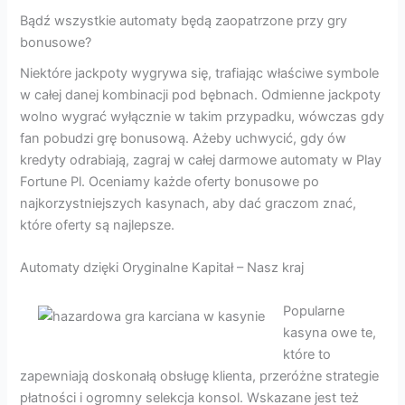
Bądź wszystkie automaty będą zaopatrzone przy gry
bonusowe?
Niektóre jackpoty wygrywa się, trafiając właściwe symbole
w całej danej kombinacji pod bębnach. Odmienne jackpoty
wolno wygrać wyłącznie w takim przypadku, wówczas gdy
fan pobudzi grę bonusową. Ażeby uchwycić, gdy ów
kredyty odrabiają, zagraj w całej darmowe automaty w Play
Fortune Pl. Oceniamy każde oferty bonusowe po
najkorzystniejszych kasynach, aby dać graczom znać,
które oferty są najlepsze.
Automaty dzięki Oryginalne Kapitał – Nasz kraj
Popularne
kasyna owe te,
które to
zapewniają doskonałą obsługę klienta, przeróżne strategie
płatności i ogromny selekcja konsol. Wskazane jest też