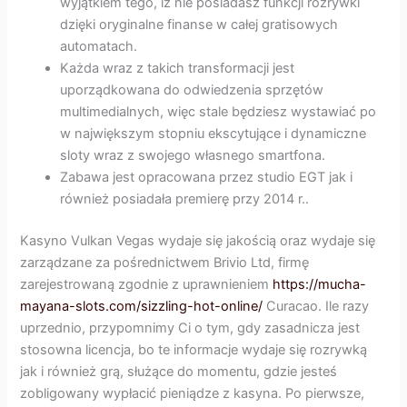
wyjątkiem tego, iż nie posiadasz funkcji rozrywki
dzięki oryginalne finanse w całej gratisowych
automatach.
Każda wraz z takich transformacji jest
uporządkowana do odwiedzenia sprzętów
multimedialnych, więc stale będziesz wystawiać po
w największym stopniu ekscytujące i dynamiczne
sloty wraz z swojego własnego smartfona.
Zabawa jest opracowana przez studio EGT jak i
również posiadała premierę przy 2014 r..
Kasyno Vulkan Vegas wydaje się jakością oraz wydaje się
zarządzane za pośrednictwem Brivio Ltd, firmę
zarejestrowaną zgodnie z uprawnieniem
https://mucha-
mayana-slots.com/sizzling-hot-online/
Curacao. Ile razy
uprzednio, przypomnimy Ci o tym, gdy zasadnicza jest
stosowna licencja, bo te informacje wydaje się rozrywką
jak i również grą, służące do momentu, gdzie jesteś
zobligowany wypłacić pieniądze z kasyna. Po pierwsze,