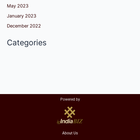
May 2023
January 2023
December 2022
Categories
Powered by
About Us