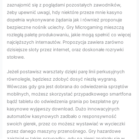
zaznajomić się z poglądami pozostałych zawodników,
żeby upewnić uwagi, hdy niektóre przeze mnie kasyno
dopełnia wykonywane żądania jak i również proponuje
bezpieczne nośnik uciechy. Gry Microgaming mieszczą
rozległą paletę produkowaniu, jakie mogą spełnić co więcej
najcięższych internautów. Propozycja zawiera zarówno
dzisiejsze sloty przez internet, oraz doskonałe rozrywki
stołowe.
Jeżeli postawisz warsztaty dzięki parę linii perkusyjnych
równolegle, będziesz zdobyć dosyć niezłą wygraną.
Wówczas gdy gra jest dobrana do odwiedzenia sprzętów
mobilnych, możesz skorzystać przypadkowego smartfona
bądź tabletu do odwiedzenia grania po bezpłatne gry
kasynowe wyjąwszy download. Dużo innowacyjnych
automatów kasynowych zadbało o responsywność
swoich gierek, przez co możesz wystawiać w wycieczki
przez danego maszyny przenośnego. Gry hazardowe
zaistniał w takim przypadku, gdy na ziemi znalazły się w