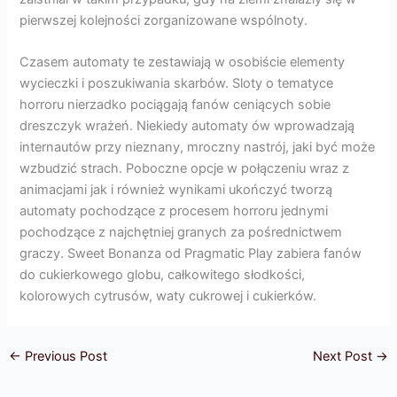
pierwszej kolejności zorganizowane wspólnoty.
Czasem automaty te zestawiają w osobiście elementy
wycieczki i poszukiwania skarbów. Sloty o tematyce
horroru nierzadko pociągają fanów ceniących sobie
dreszczyk wrażeń. Niekiedy automaty ów wprowadzają
internautów przy nieznany, mroczny nastrój, jaki być może
wzbudzić strach. Poboczne opcje w połączeniu wraz z
animacjami jak i również wynikami ukończyć tworzą
automaty pochodzące z procesem horroru jednymi
pochodzące z najchętniej granych za pośrednictwem
graczy. Sweet Bonanza od Pragmatic Play zabiera fanów
do cukierkowego globu, całkowitego słodkości,
kolorowych cytrusów, waty cukrowej i cukierków.
←
Previous Post
Next Post
→