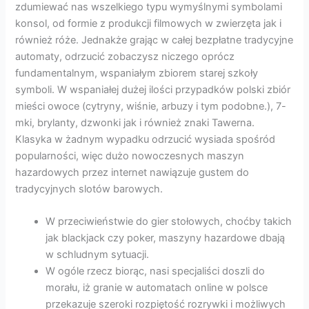
zdumiewać nas wszelkiego typu wymyślnymi symbolami
konsol, od formie z produkcji filmowych w zwierzęta jak i
również róże. Jednakże grając w całej bezpłatne tradycyjne
automaty, odrzucić zobaczysz niczego oprócz
fundamentalnym, wspaniałym zbiorem starej szkoły
symboli. W wspaniałej dużej ilości przypadków polski zbiór
mieści owoce (cytryny, wiśnie, arbuzy i tym podobne.), 7-
mki, brylanty, dzwonki jak i również znaki Tawerna.
Klasyka w żadnym wypadku odrzucić wysiada spośród
popularności, więc dużo nowoczesnych maszyn
hazardowych przez internet nawiązuje gustem do
tradycyjnych slotów barowych.
W przeciwieństwie do gier stołowych, choćby takich
jak blackjack czy poker, maszyny hazardowe dbają
w schludnym sytuacji.
W ogóle rzecz biorąc, nasi specjaliści doszli do
morału, iż granie w automatach online w polsce
przekazuje szeroki rozpiętość rozrywki i możliwych