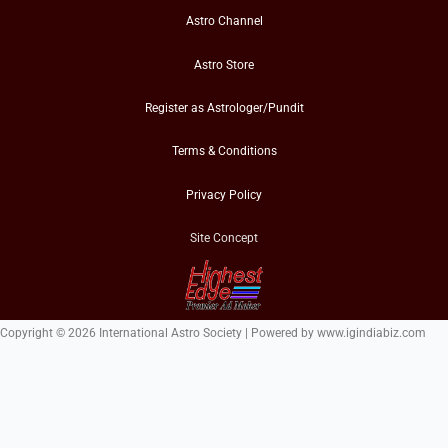
Astro Channel
Astro Store
Register as Astrologer/Pundit
Terms & Conditions
Privacy Policy
Site Concept
Copyright © 2026 International Astro Society | Powered by www.igindiabiz.com