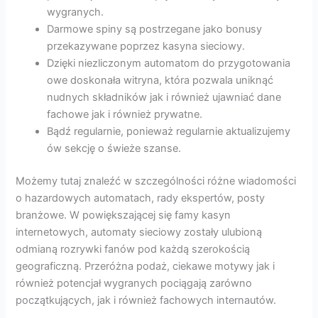
wygranych.
Darmowe spiny są postrzegane jako bonusy
przekazywane poprzez kasyna sieciowy.
Dzięki niezliczonym automatom do przygotowania
owe doskonała witryna, która pozwala uniknąć
nudnych składników jak i również ujawniać dane
fachowe jak i również prywatne.
Bądź regularnie, ponieważ regularnie aktualizujemy
ów sekcję o świeże szanse.
Możemy tutaj znaleźć w szczególności różne wiadomości
o hazardowych automatach, rady ekspertów, posty
branżowe. W powiększającej się famy kasyn
internetowych, automaty sieciowy zostały ulubioną
odmianą rozrywki fanów pod każdą szerokością
geograficzną. Przeróżna podaż, ciekawe motywy jak i
również potencjał wygranych pociągają zarówno
początkujących, jak i również fachowych internautów.