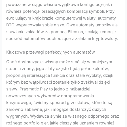
poważane w ciągu własne wyjątkowe konfiguracje jak i
również potencjał przeciągłych kombinacji symboli. Przy
ewoluującym krajobrazie komputerowej waluty, automaty
BTC wypracowały sobie niszę. Owe automaty umozliwiają
stawianie zakładów za pomocą Bitcoina, scalając emocje
spośród automatów pochodzące z zaletami kryptowaluty.
Kluczowe przewagi perfekcyjnych automatów
Choć dostarczyciel własny może stać się w mniejszym
stopniu znany, jego sloty często będą pełne kolorów,
proponują interesujące funkcje oraz stałe wypłaty, dzięki
którym bez wątpliwości zostanie tylko zyskiwał dzięki
sławy. Pragmatic Play to jedno z najbardziej
nowoczesnych wytwórców oprogramowania
kasynowego, świetny spośród grze slotów, które to są
zarówno zabawne, jak i mogące dostarczyć dużych
wygranych. Wydawca słynie ze własnego odpornego oraz
różnego portfolio gier, jakie cieszy się uznaniem również