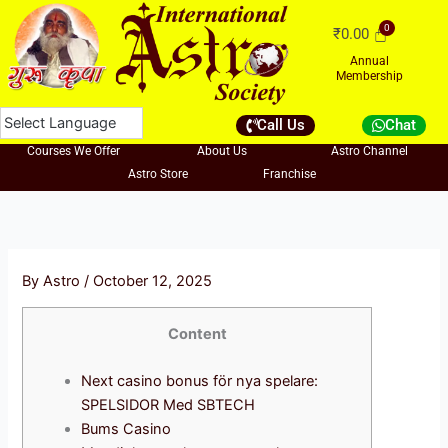
Skip
₹
0.00
to
content
Annual
Membership
Call Us
Chat
Courses We Offer
About Us
Astro Channel
Astro Store
Franchise
By
Astro
/
October 12, 2025
Content
Next casino bonus för nya spelare:
SPELSIDOR Med SBTECH
Bums Casino