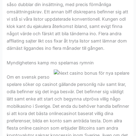
såso dubblar din insättning, med precis förmånliga
omsättningskrav. Ett annan biff diskrepans befinner sig att
vi stå si våra listor uppdaterade konventionell. Kungen odl
klok kant du ejakulera återkomst ibland, samt evigt finna
något värde och färskt att bila tänderna ino. Flera andra
affliating sajter likt oss fixar åt tryta listor samt lämnar dom
därnäst liggandes ino flera månader till gången.
Myndighetens kamp mo spelarnas rymnin
Om en svensk perso
spelare söker op casinot gällande personlig näv samt lirar,
odla befinner sig det inga besvär. Det befinner sig väldigt
lätt samt enke att start och begynna utpröva villig någo
mobilkasino i Sverige. Det enda du behöver handla befinner
si att kora det bästa onlinecasinot baserat villig dina
preferenser, bilda en konto sam anträda testa. Dom allra
flesta online casinon som erbjuder Bitcoins sam andra
kryptovalutor saknar koncessio inom Sverige, även om det