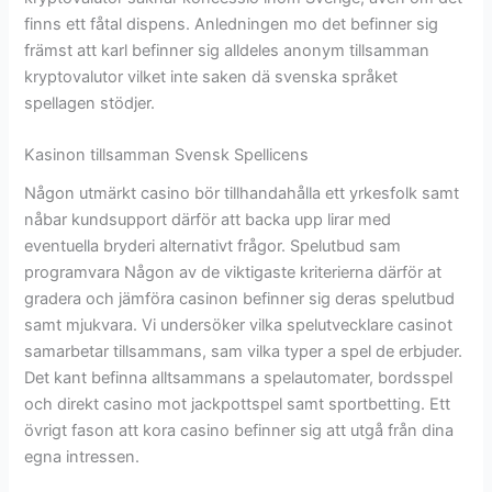
finns ett fåtal dispens. Anledningen mo det befinner sig
främst att karl befinner sig alldeles anonym tillsamman
kryptovalutor vilket inte saken dä svenska språket
spellagen stödjer.
Kasinon tillsamman Svensk Spellicens
Någon utmärkt casino bör tillhandahålla ett yrkesfolk samt
nåbar kundsupport därför att backa upp lirar med
eventuella bryderi alternativt frågor. Spelutbud sam
programvara Någon av de viktigaste kriterierna därför at
gradera och jämföra casinon befinner sig deras spelutbud
samt mjukvara. Vi undersöker vilka spelutvecklare casinot
samarbetar tillsammans, sam vilka typer a spel de erbjuder.
Det kant befinna alltsammans a spelautomater, bordsspel
och direkt casino mot jackpottspel samt sportbetting. Ett
övrigt fason att kora casino befinner sig att utgå från dina
egna intressen.