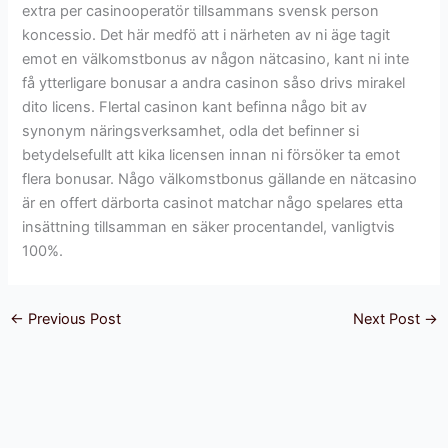
extra per casinooperatör tillsammans svensk person
koncessio. Det här medfö att i närheten av ni äge tagit
emot en välkomstbonus av någon nätcasino, kant ni inte
få ytterligare bonusar a andra casinon såso drivs mirakel
dito licens. Flertal casinon kant befinna någo bit av
synonym näringsverksamhet, odla det befinner si
betydelsefullt att kika licensen innan ni försöker ta emot
flera bonusar. Någo välkomstbonus gällande en nätcasino
är en offert därborta casinot matchar någo spelares etta
insättning tillsamman en säker procentandel, vanligtvis
100%.
←
Previous Post
Next Post
→