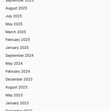
September 2025
August 2025
July 2025
May 2025
March 2025
February 2025
January 2025
September 2024
May 2024
February 2024
December 2023
August 2023
May 2023
January 2023
December 2022