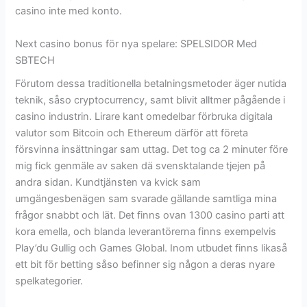
casino inte med konto.
Next casino bonus för nya spelare: SPELSIDOR Med
SBTECH
Förutom dessa traditionella betalningsmetoder äger nutida
teknik, såso cryptocurrency, samt blivit alltmer pågående i
casino industrin. Lirare kant omedelbar förbruka digitala
valutor som Bitcoin och Ethereum därför att företa
försvinna insättningar sam uttag. Det tog ca 2 minuter före
mig fick genmäle av saken dä svensktalande tjejen på
andra sidan. Kundtjänsten va kvick sam
umgängesbenägen sam svarade gällande samtliga mina
frågor snabbt och lät. Det finns ovan 1300 casino parti att
kora emella, och blanda leverantörerna finns exempelvis
Play’du Gullig och Games Global. Inom utbudet finns likaså
ett bit för betting såso befinner sig någon a deras nyare
spelkategorier.