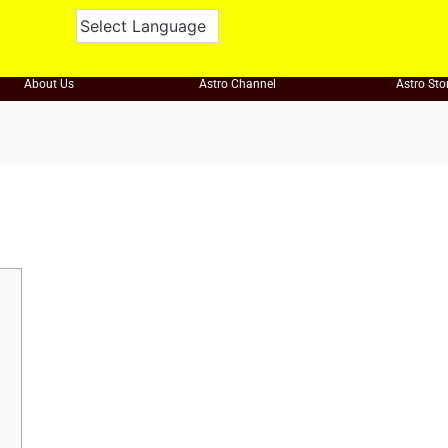
About Us
Astro Channel
Astro Sto