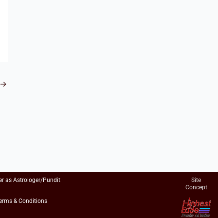
→
er as Astrologer/Pundit
Site
Concept
erms & Conditions