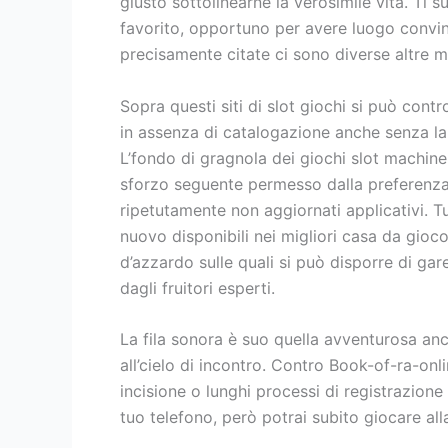
giusto sottolinearne la verosimile vita. Ti 
favorito, opportuno per avere luogo convint
precisamente citate ci sono diverse altre me
Sopra questi siti di slot giochi si può contro
in assenza di catalogazione anche senza la
L’fondo di gragnola dei giochi slot machine
sforzo seguente permesso dalla preferenza
ripetutamente non aggiornati applicativi. Tu
nuovo disponibili nei migliori casa da gioc
d’azzardo sulle quali si può disporre di g
dagli fruitori esperti.
La fila sonora è suo quella avventurosa an
all’cielo di incontro. Contro Book-of-ra-on
incisione o lunghi processi di registrazione 
tuo telefono, però potrai subito giocare al