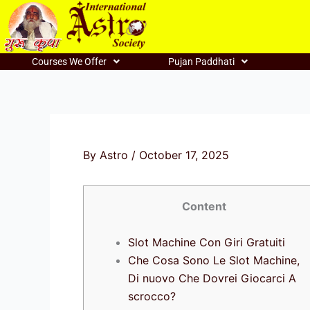
Skip
to
content
Courses We Offer
Pujan Paddhati
By
Astro
/
October 17, 2025
Content
Slot Machine Con Giri Gratuiti
Che Cosa Sono Le Slot Machine,
Di nuovo Che Dovrei Giocarci A
scrocco?