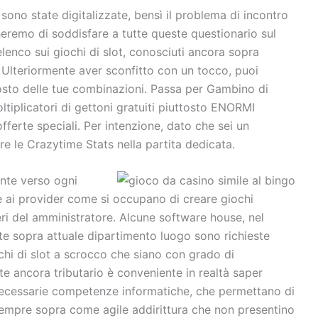
sono state digitalizzate, bensì il problema di incontro
eremo di soddisfare a tutte queste questionario sul
enco sui giochi di slot, conosciuti ancora sopra
. Ulteriormente aver sconfitto con un tocco, puoi
osto delle tue combinazioni. Passa per Gambino di
ltiplicatori di gettoni gratuiti piuttosto ENORMI
fferte speciali. Per intenzione, dato che sei un
re le Crazytime Stats nella partita dedicata.
ente verso ogni
ne ai provider come si occupano di creare giochi
i del amministratore. Alcune software house, nel
te sopra attuale dipartimento luogo sono richieste
hi di slot a scrocco che siano con grado di
e ancora tributario è conveniente in realtà saper
ecessarie competenze informatiche, che permettano di
 sempre sopra come agile addirittura che non presentino