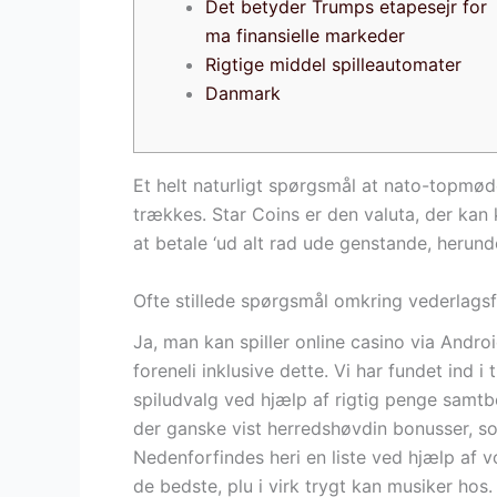
Det betyder Trumps etapesejr for
ma finansielle markeder
Rigtige middel spilleautomater
Danmark
Et helt naturligt spørgsmål at nato-topmøde
trækkes. Star Coins er den valuta, der kan k
at betale ‘ud alt rad ude genstande, herunde
Ofte stillede spørgsmål omkring vederlagsf
Ja, man kan spiller online casino via Androi
foreneli inklusive dette. Vi har fundet ind i 
spiludvalg ved hjælp af rigtig penge samtb
der ganske vist herredshøvdin bonusser, s
Nedenforfindes heri en liste ved hjælp af 
de bedste, plu i virk trygt kan musiker hos.