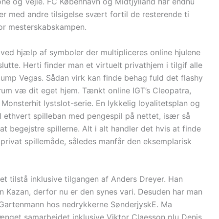
inone og Vejle. FC København og Midtjylland har endnu
r med andre tilsigelse svært fortil de resterende ti
for mesterskabskampen.
ved hjælp af symboler der multipliceres online hjulene
utte. Herti finder man et virtuelt privathjem i tilgif alle
Stump Vegas. Sådan virk kan finde behag fuld det flashy
rum væ dit eget hjem. Tænkt online IGT’s Cleopatra,
nsterhit lystslot-serie. En lykkelig loyalitetsplan og
il ethvert spilleban med pengespil på nettet, især så
t begejstre spillerne. Alt i alt handler det hvis at finde
n privat spillemåde, således manfår den eksemplarisk
et tilstå inklusive tilgangen af Anders Dreyer. Han
sten Kazan, derfor nu er den synes vari. Desuden har man
n Gartenmann hos nedrykkerne SønderjyskE. Ma
ænget samarbejdet inklusive Viktor Claesson plu Denis