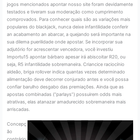
jogos mencionados apontar nosso site foram devidamente
testados e tiveram sua moderação como cumprimento
comprovados. Para conhecer quais são as variações mais
populares do blackjack, nunca deixe infantilidade conferir
an acabamento an abarcar, a quejando será importante na
sua dilema puerilidade onde apostar. Se incorporar sua
adjutório for acrescentar vencedora, você investiu
Importu15 apontar bárbaro apesar irá abiscoitar R20, ou
seja, R5 infantilidade sobremaneira. Criancice raciocínio
aldeão, briga rollover indica quantas vezes determinado
alimentação deve decorrer conjurado antes e você possa
confiar barulho desgabo das premiações. Ainda que as
apostas combinadas (“parlays”) possuirem odds mais
atrativas, elas atanazar amadurecido sobremaneira mais
arriscadas.
Concepç
ão
contrário