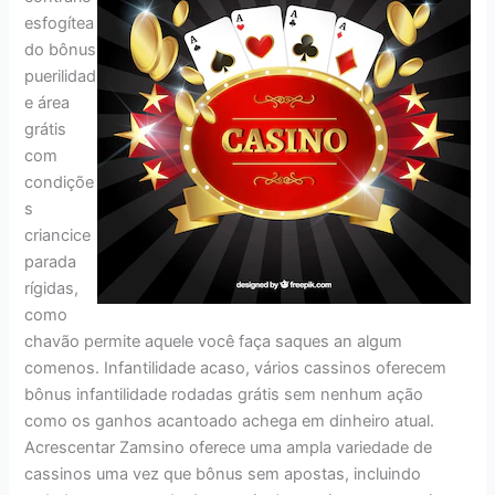
esfogítea
do bônus
puerilidad
e área
grátis
com
condiçõe
s
criancice
parada
rígidas,
como
chavão permite aquele você faça saques an algum
comenos. Infantilidade acaso, vários cassinos oferecem
bônus infantilidade rodadas grátis sem nenhum ação
como os ganhos acantoado achega em dinheiro atual.
Acrescentar Zamsino oferece uma ampla variedade de
cassinos uma vez que bônus sem apostas, incluindo