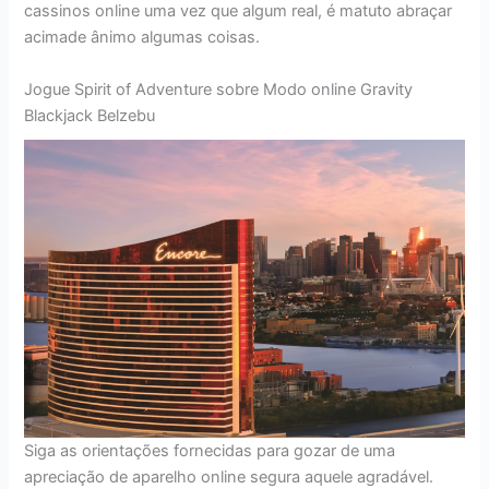
cassinos online uma vez que algum real, é matuto abraçar
acimade ânimo algumas coisas.
Jogue Spirit of Adventure sobre Modo online Gravity
Blackjack Belzebu
Siga as orientações fornecidas para gozar de uma
apreciação de aparelho online segura aquele agradável.