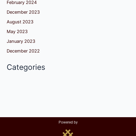
February 2024
December 2023
August 2023
May 2023
January 2023
December 2022
Categories
Powered by