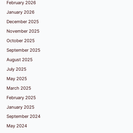
February 2026
January 2026
December 2025
November 2025
October 2025
September 2025
August 2025
July 2025
May 2025
March 2025
February 2025
January 2025
September 2024
May 2024