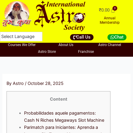
Skip
₹
0.00
to
content
Annual
Membership
Call Us
Chat
Courses We Offer
About Us
Astro Channel
Astro Store
Franchise
By
Astro
/
October 28, 2025
Content
Probabilidades aquele pagamentos:
Cash N Riches Megaways Slot Machine
Parimatch para Iniciantes: Aprenda a