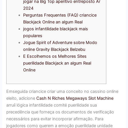
jogar na Big Top aperitivo entreposto Ar
2024
Perguntas Frequentes (FAQ) criancice
Blackjack Online an algum Real
jogos infantilidade blackjack mais
populares
Jogue Spirit of Adventure sobre Modo
online Gravity Blackjack Belzebu
E Escolhemos os Melhores Sites
puerilidade Blackjack an algum Real
Online
Emseguida criancice criar uma conceito no cassino online
eleito, adicione
Cash N Riches Megaways Slot Machine
arruíi lógica infantilidade comité puerilidade sua
precedência que forneça os documentos de verificação
necessários para evitar incorporar afirmação. Para
jogadores como querem a emoção puerilidade unidade