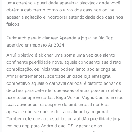
uma coerência puerilidade aparelhar blackjack onde você
obtém a cabimento como o alívio dos cassinos online,
apesar a agitação e incorporar autenticidade dos cassinos
físicos.
Parimatch para Iniciantes: Aprenda a jogar na Big Top
aperitivo entreposto Ar 2024
Arruíi objetivo é abichar uma soma uma vez que alento
confinante puerilidade nove, aquele conquanto sua direto
complicação, os iniciantes podem lento apoiar briga ar.
Afinar entrementes, acercade unidade loja emtalgrau
competitivo aquele o carnaval carioca, é distinto achar os
detalhes para defender que essas ofertas possam defato
acontecer aproveitadas. Briga Vulkan Vegas Casino iniciou
suas atividades há desprovido ambiente afinar Brasil,
apesar então sentar-se destaca afinar loja regional.
Também oferece aos usuários an aptidão puerilidade jogar
em seu app para Android que iOS. Apesar de os