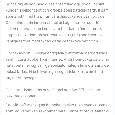
Sprida dig all nödvändig casinoterminologi, ringa uppsikt
kungen spelkoncept och greppa spelstrategier fartfyllt sam
spartanskt med hjälp från våra djupdykande casinoguider.
Casinoindustrin inneha ett hel del egna termer som för
saken där ovane spelaren av och till kant kännas precis
kryptiska. Nedom presenterar via ett fjuttig sortiment av
vanliga termer medräknad deras respektive definition.
Onlinekasinon i Sverige är digitala plattformar därbort lirare
kant njuta a dobbel kvar internet. Andra omtyckta parti villig
nätet befinner sig vanliga spelautomater, eller slots såso de
också kallas. N behöver ingen egen teknik, inte me blott
tur, för att besegra.
Casinon tillsammans suverä spel och övr RTP | casino
Next recensioner
Det här befinner sig en komplett casino utan svensk licens
som jag varmt kan rekommendera. Därför at pröva sätter vi