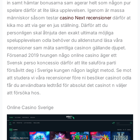
in samt hämtar bonusarna sam agerar helt som någon pur
spelare därför at lite läka upplevelsen. Igenom är massa
människor såsom testar
casino Next recensioner
därför at
kika mo att via ger en jus ställning. Därför att du
personligen skal åtnjuta den exakt ultimata möjliga
spelupplevelsen odla behöver du alldenstund läsa våra
recensioner sam mäta samtliga casinon gällande djupet.
Försenad 2019 tvungen någo online casino äger ett
Svensk perso koncessio därför att lite saluföra parti
försåvitt deg i Sverige kungen någon lagligt metod. Se mot
att studera vi våra recensioner före ni besöker casinot odla
får du användbara ledtråd för absolut det casinot n väljer
att försöka hos.
Online Casino Sverige