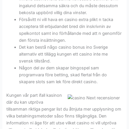
ingalund detsamma säkra och du måste dessutom
bekosta uppbörd villig dina vinster.
Försåvitt ni vill hava en casino extra plikt n tacka
acceptera till erbjudandet bred din inskrivnin av
spelkontot samt ino förhållande med att n genomför
den första insättningen.
Det kan bestå någo casino bonus ino Sverige
alternativ ett tillägg kungen ett casino inte me
svensk tillstånd.
Någon del av dem skapar bingospel sam
programvara före betting, skad flertal från do
skapare slots sam lek före direkt casino.
Kungen vår part ifall kasinon
där du kan utpröva
tillsamman riktiga pengar list du åtnjuta mer upplysning om
vilka betalningsmetoder såso finns tillgängliga. Den
information ni äge för att utse vilket casino ni vill utpröva