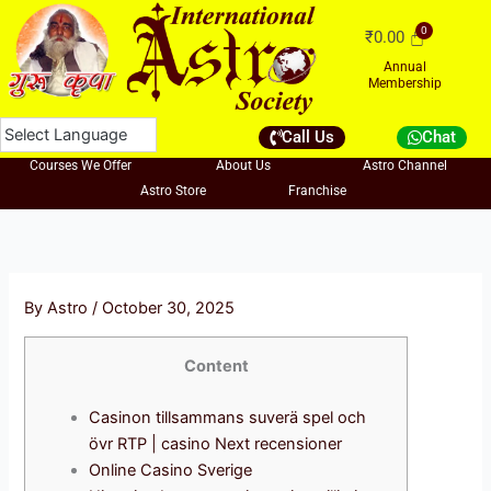
Skip
₹
0.00
to
content
Annual
Membership
Call Us
Chat
Courses We Offer
About Us
Astro Channel
Astro Store
Franchise
By
Astro
/
October 30, 2025
Content
Casinon tillsammans suverä spel och
övr RTP | casino Next recensioner
Online Casino Sverige