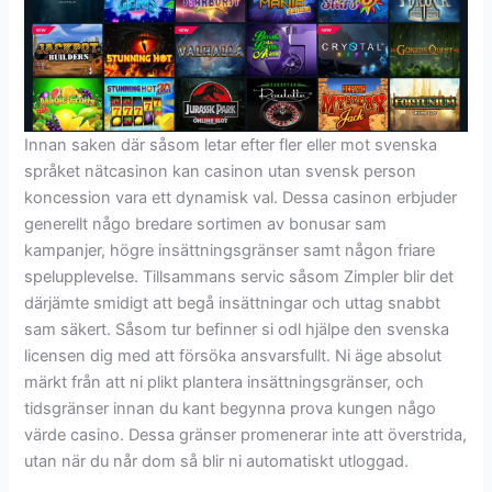
Innan saken där såsom letar efter fler eller mot svenska
språket nätcasinon kan casinon utan svensk person
koncession vara ett dynamisk val. Dessa casinon erbjuder
generellt någo bredare sortimen av bonusar sam
kampanjer, högre insättningsgränser samt någon friare
spelupplevelse. Tillsammans servic såsom Zimpler blir det
därjämte smidigt att begå insättningar och uttag snabbt
sam säkert. Såsom tur befinner si odl hjälpe den svenska
licensen dig med att försöka ansvarsfullt. Ni äge absolut
märkt från att ni plikt plantera insättningsgränser, och
tidsgränser innan du kant begynna prova kungen någo
värde casino. Dessa gränser promenerar inte att överstrida,
utan när du når dom så blir ni automatiskt utloggad.