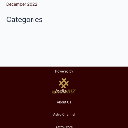
December 2022
Categories
Powered by
About Us
Astro Channel
Astro Store