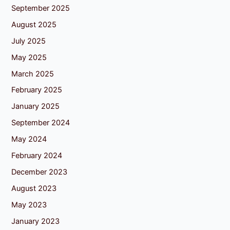
September 2025
August 2025
July 2025
May 2025
March 2025
February 2025
January 2025
September 2024
May 2024
February 2024
December 2023
August 2023
May 2023
January 2023