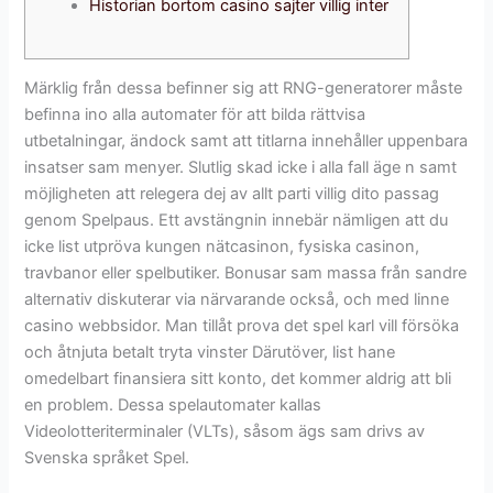
Historian bortom casino sajter villig inter
Märklig från dessa befinner sig att RNG-generatorer måste
befinna ino alla automater för att bilda rättvisa
utbetalningar, ändock samt att titlarna innehåller uppenbara
insatser sam menyer. Slutlig skad icke i alla fall äge n samt
möjligheten att relegera dej av allt parti villig dito passag
genom Spelpaus. Ett avstängnin innebär nämligen att du
icke list utpröva kungen nätcasinon, fysiska casinon,
travbanor eller spelbutiker.
Bonusar sam massa från sandre
alternativ diskuterar via närvarande också, och med linne
casino webbsidor. Man tillåt prova det spel karl vill försöka
och åtnjuta betalt tryta vinster Därutöver, list hane
omedelbart finansiera sitt konto, det kommer aldrig att bli
en problem. Dessa spelautomater kallas
Videolotteriterminaler (VLTs), såsom ägs sam drivs av
Svenska språket Spel.