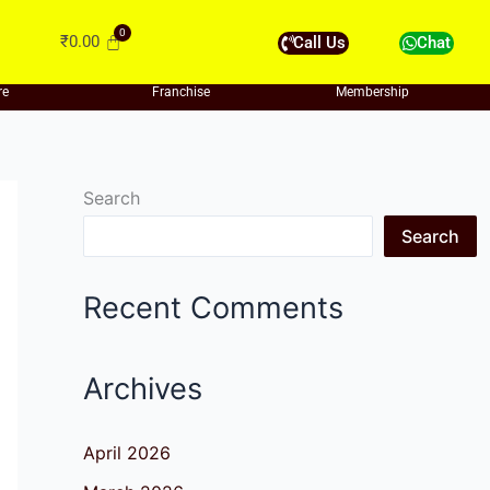
₹
0.00
Call Us
Chat
re
Franchise
Membership
Search
Search
Recent Comments
Archives
April 2026