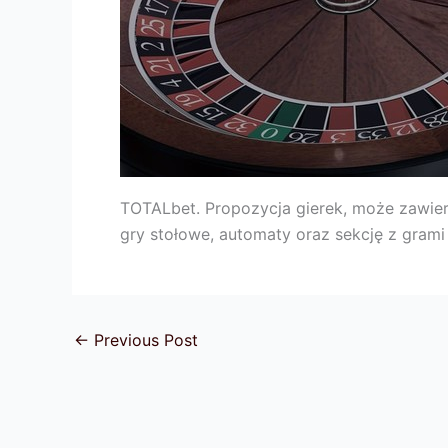
TOTALbet. Propozycja gierek, może zawiera
gry stołowe, automaty oraz sekcję z grami 
←
Previous Post