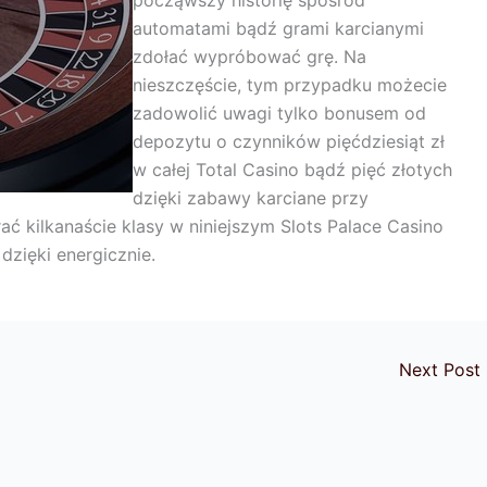
automatami bądź grami karcianymi
zdołać wypróbować grę. Na
nieszczęście, tym przypadku możecie
zadowolić uwagi tylko bonusem od
depozytu o czynników pięćdziesiąt zł
w całej Total Casino bądź pięć złotych
dzięki zabawy karciane przy
ć kilkanaście klasy w niniejszym Slots Palace Casino
dzięki energicznie.
Next Post