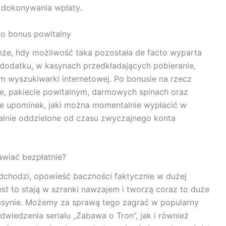
u dokonywania wpłaty.
no bonus powitalny
mże, hdy możliwość taka pozostała de facto wyparta
 dodatku, w kasynach przedkładających pobieranie,
wyszukiwarki internetowej. Po bonusie na rzecz
e, pakiecie powitalnym, darmowych spinach oraz
ale upominek, jaki można momentalnie wypłacić w
alnie oddzielone od czasu zwyczajnego konta
awiać bezpłatnie?
dchodzi, opowieść baczności faktycznie w dużej
t to stają w szranki nawzajem i tworzą coraz to duże
 kasynie. Możemy za sprawą tego zagrać w popularny
wiedzenia serialu „Zabawa o Tron”, jak i również