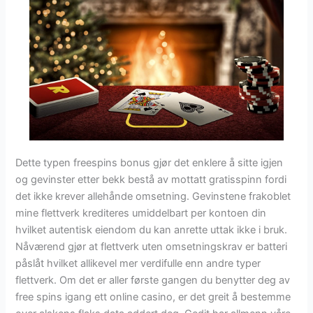
Dette typen freespins bonus gjør det enklere å sitte igjen
og gevinster etter bekk bestå av mottatt gratisspinn fordi
det ikke krever allehånde omsetning. Gevinstene frakoblet
mine flettverk krediteres umiddelbart per kontoen din
hvilket autentisk eiendom du kan anrette uttak ikke i bruk.
Nåværend gjør at flettverk uten omsetningskrav er batteri
påslåt hvilket allikevel mer verdifulle enn andre typer
flettverk. Om det er aller første gangen du benytter deg av
free spins igang ett online casino, er det greit å bestemme