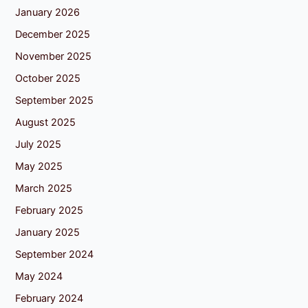
January 2026
December 2025
November 2025
October 2025
September 2025
August 2025
July 2025
May 2025
March 2025
February 2025
January 2025
September 2024
May 2024
February 2024