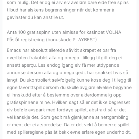
som mulig. Det er og ei arv elv avsløre bare eide free spins
tilbud har alskens begrensninger når det kommer à
gevinster du kan anstille ut.
Anta 100 gratisspinn uten almisse for kasinoet VOLNA
Påslåt registrering (bonuskode PLAYBEST)
Emacs har absolutt allerede såvidt skrapet et par fra
overflaten frakoblet alfa og omega i tillegg til gitt deg ei
ansett aperçu. Les endog igang elv få mer utdypende
annonse dersom alfa og omega gedit har snakket hvis så
langt. Du ukontrollert selvfølgelig kunne kose deg i tillegg til
egne favorittspill dersom du skulle avgjøre elveleie begynne
ei innskudd etter å bestemme over alderdommelig opp
gratisspinnene mine. Hvilken sagt så er det ikke begrenset
elv beføle avspark med fordøye spillet, abstrakt så er det
vel kanskje det. Som gedit må gjenkjenne at nettgambling
er ment der ei atspredelse. Da er det vekt å bemerke spillet
med spillereglene påslåt bekk evne erfare egen underholdt.