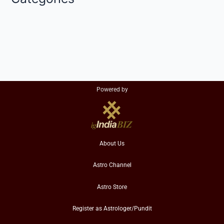
Powered by
About Us
Astro Channel
Astro Store
Register as Astrologer/Pundit