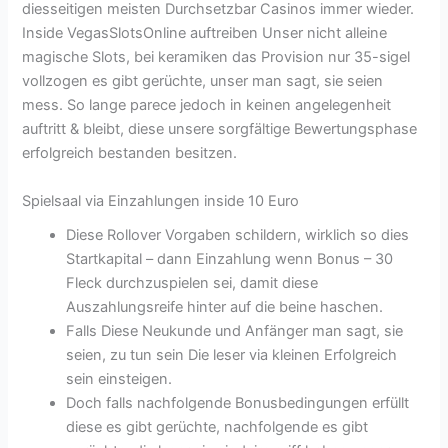
diesseitigen meisten Durchsetzbar Casinos immer wieder.
Inside VegasSlotsOnline auftreiben Unser nicht alleine
magische Slots, bei keramiken das Provision nur 35-sigel
vollzogen es gibt gerüchte, unser man sagt, sie seien
mess. So lange parece jedoch in keinen angelegenheit
auftritt & bleibt, diese unsere sorgfältige Bewertungsphase
erfolgreich bestanden besitzen.
Spielsaal via Einzahlungen inside 10 Euro
Diese Rollover Vorgaben schildern, wirklich so dies
Startkapital – dann Einzahlung wenn Bonus – 30
Fleck durchzuspielen sei, damit diese
Auszahlungsreife hinter auf die beine haschen.
Falls Diese Neukunde und Anfänger man sagt, sie
seien, zu tun sein Die leser via kleinen Erfolgreich
sein einsteigen.
Doch falls nachfolgende Bonusbedingungen erfüllt
diese es gibt gerüchte, nachfolgende es gibt