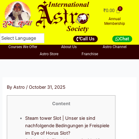
Skip
₹
0.00
to
content
Annual
Membership
Call Us
Chat
Courses We Offer
About Us
Astro Channel
Astro Store
Franchise
By
Astro
/
October 31, 2025
Content
Steam tower Slot | Unser sie sind
nachfolgende Bedingungen je Freispiele
im Eye of Horus Slot?