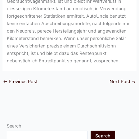
Gebrauchtwagenmarkt. Ist und bleibt ihr Wertverlust in
diesseitigen Kilometerstand automatisch, in Verwendung
fortgeschrittener Statistiken ermittelt. AutoUncle benutzt
keine einfachen Abschreibungsmodelle, nachfolgende nur
den Neupreis, parece Herstellungsjahr und angewandten
Kilometerstand bemerken. Wenn unser persönliche Salär
eines Versicherten präzise einem Durchschnittslohn
entspricht, ist und bleibt dazu das Rentenpunkt,
nebensächlich Entgeltpunkt so genannt, zusprechen.
←
Previous Post
Next Post
→
Search
Search