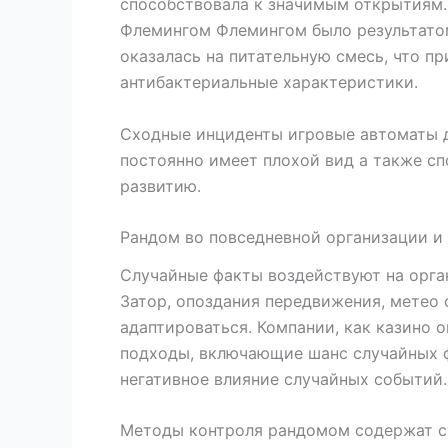
способствовала к значимым открытиям
Флемингом Флемингом было результатом
оказалась на питательную смесь, что п
антибактериальные характеристики.
Сходные инциденты игровые автоматы д
постоянно имеет плохой вид а также с
развитию.
Рандом во повседневной организации и
Случайные факты воздействуют на орга
Затор, опоздания передвижения, метео 
адаптироваться. Компании, как казино 
подходы, включающие шанс случайных ф
негативное влияние случайных событий.
Методы контроля рандомом содержат с