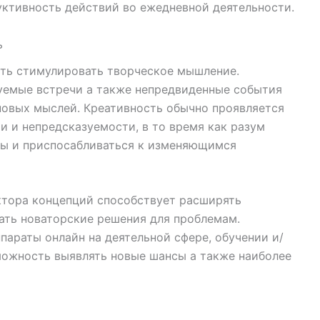
уктивность действий во ежедневной деятельности.
ь
ть стимулировать творческое мышление.
уемые встречи а также непредвиденные события
новых мыслей. Креативность обычно проявляется
и и непредсказуемости, в то время как разум
ды и приспосабливаться к изменяющимся
ктора концепций способствует расширять
ать новаторские решения для проблемам.
араты онлайн на деятельной сфере, обучении и/
можность выявлять новые шансы а также наиболее