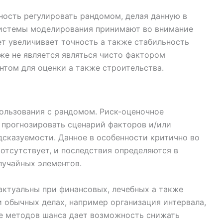
ность регулировать рандомом, делая данную в
Системы моделирования принимают во внимание
т увеличивает точность а также стабильность
же не является являться чисто фактором
нтом для оценки а также строительства.
ользования с рандомом. Риск-оценочное
 прогнозировать сценарий факторов и/или
дсказуемости. Данное в особенности критично во
 отсутствует, и последствия определяются в
лучайных элементов.
актуальны при финансовых, лечебных а также
и обычных делах, например организация интервала,
е методов шанса дает возможность снижать