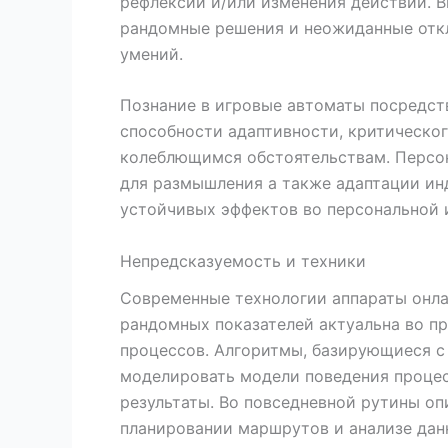
рефлексии и/или изменения действий. В
рандомные решения и неожиданные отк
умений.
Познание в игровые автоматы посредст
способности адаптивности, критическог
колеблющимся обстоятельствам. Персо
для размышления а также адаптации ин
устойчивых эффектов во персональной 
Непредсказуемость и техники
Современные технологии аппараты онла
рандомных показателей актуальна во п
процессов. Алгоритмы, базирующиеся с
моделировать модели поведения процес
результаты. Во повседневной рутины оп
планировании маршрутов и анализе дан