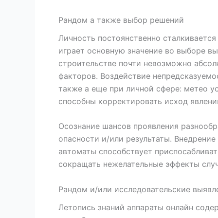
Рандом а также выбор решений
Личность постоянственно сталкивается
играет основную значение во выборе вы
строительстве почти невозможно абсол
факторов. Воздействие непредсказуемо
также а еще при личной сфере: метео у
способны корректировать исход явлени
Осознание шансов проявления разнообр
опасности и/или результаты. Внедрени
автоматы способствует приспосабливат
сокращать нежелательные эффекты слу
Рандом и/или исследовательские выявл
Летопись знаний аппараты онлайн соде