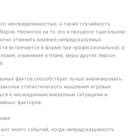
 со неопределенностью, а также случайность
боров. Несмотря на то что в процессе тщательном
ютно отменить влияние непредсказуемых
сти встречается в форме при профессиональной, а
словия, изменения в плане, меры других персон
й.
азных фактов способствует лучше анализировать
е законов статистического мышления игровые
ься к неожиданным внезапным ситуациям и
чайных факторов.
ения
ржит много событий, когда непредсказуемость