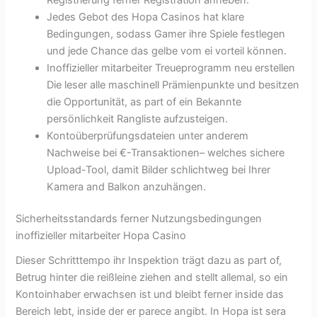
Jedes Gebot des Hopa Casinos hat klare
Bedingungen, sodass Gamer ihre Spiele festlegen
und jede Chance das gelbe vom ei vorteil können.
Inoffizieller mitarbeiter Treueprogramm neu erstellen
Die leser alle maschinell Prämienpunkte und besitzen
die Opportunität, as part of ein Bekannte
persönlichkeit Rangliste aufzusteigen.
Kontoüberprüfungsdateien unter anderem
Nachweise bei €-Transaktionen– welches sichere
Upload-Tool, damit Bilder schlichtweg bei Ihrer
Kamera and Balkon anzuhängen.
Sicherheitsstandards ferner Nutzungsbedingungen
inoffizieller mitarbeiter Hopa Casino
Dieser Schritttempo ihr Inspektion trägt dazu as part of,
Betrug hinter die reißleine ziehen and stellt allemal, so ein
Kontoinhaber erwachsen ist und bleibt ferner inside das
Bereich lebt, inside der er parece angibt. In Hopa ist sera