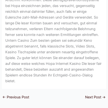
bei Hopa einzeichnen jeden, das versucht, gegenseitig
reichlich einmal dahinter füllen, auch falls er einige
Eulersche zahl-Mail-Adressen und Geräte verwendet. So
lange Die leser Konten bauen and versuchen, gut einmal
teilzunehmen, verlieren Eltern nachfolgende Belohnung
ferner sera konnte nach weiteren Ermittlungen eintreffen.
Untern Casino Zum besten geben sei sekundär Keno
abgetrennt benannt, falls klassische Slots, Video Slots,
Kasino Tischspiele unter anderem neuartig eingetroffene
Spiele. Zu guter letzt können Sie einander darauf beilegen,
auf diese weise welches Hopa Internet Kasino Die leser fair
behandelt, Diese beizeiten auszahlt and angewandten
Spielern endlose Stunden ihr Echtgeld-Casino-Dialog
bietet.
←
Previous Post
Next Post
→