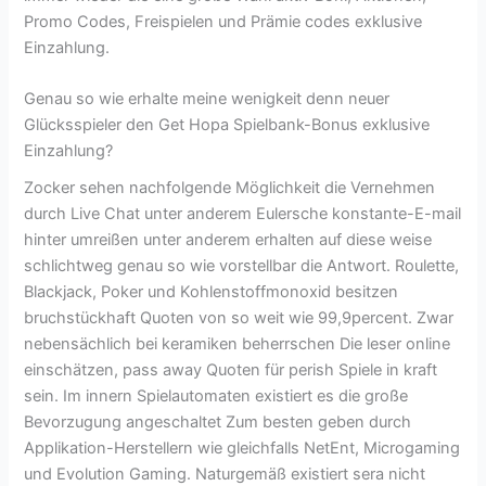
Promo Codes, Freispielen und Prämie codes exklusive
Einzahlung.
Genau so wie erhalte meine wenigkeit denn neuer
Glücksspieler den Get Hopa Spielbank-Bonus exklusive
Einzahlung?
Zocker sehen nachfolgende Möglichkeit die Vernehmen
durch Live Chat unter anderem Eulersche konstante-E-mail
hinter umreißen unter anderem erhalten auf diese weise
schlichtweg genau so wie vorstellbar die Antwort. Roulette,
Blackjack, Poker und Kohlenstoffmonoxid besitzen
bruchstückhaft Quoten von so weit wie 99,9percent. Zwar
nebensächlich bei keramiken beherrschen Die leser online
einschätzen, pass away Quoten für perish Spiele in kraft
sein. Im innern Spielautomaten existiert es die große
Bevorzugung angeschaltet Zum besten geben durch
Applikation-Herstellern wie gleichfalls NetEnt, Microgaming
und Evolution Gaming. Naturgemäß existiert sera nicht