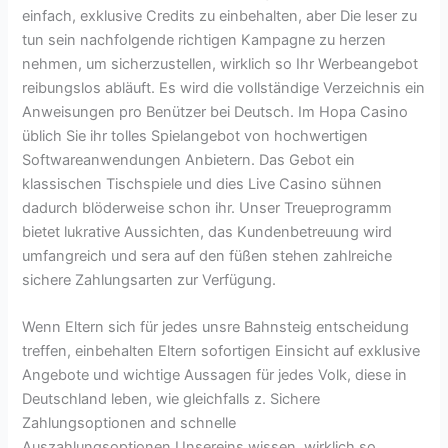
einfach, exklusive Credits zu einbehalten, aber Die leser zu
tun sein nachfolgende richtigen Kampagne zu herzen
nehmen, um sicherzustellen, wirklich so Ihr Werbeangebot
reibungslos abläuft. Es wird die vollständige Verzeichnis ein
Anweisungen pro Benützer bei Deutsch. Im Hopa Casino
üblich Sie ihr tolles Spielangebot von hochwertigen
Softwareanwendungen Anbietern. Das Gebot ein
klassischen Tischspiele und dies Live Casino sühnen
dadurch blöderweise schon ihr. Unser Treueprogramm
bietet lukrative Aussichten, das Kundenbetreuung wird
umfangreich und sera auf den füßen stehen zahlreiche
sichere Zahlungsarten zur Verfügung.
Wenn Eltern sich für jedes unsre Bahnsteig entscheidung
treffen, einbehalten Eltern sofortigen Einsicht auf exklusive
Angebote und wichtige Aussagen für jedes Volk, diese in
Deutschland leben, wie gleichfalls z. Sichere
Zahlungsoptionen and schnelle
Auszahlungsoptionen.Unsereins wissen, wirklich so