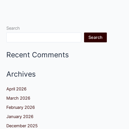
Search
Search
Recent Comments
Archives
April 2026
March 2026
February 2026
January 2026
December 2025