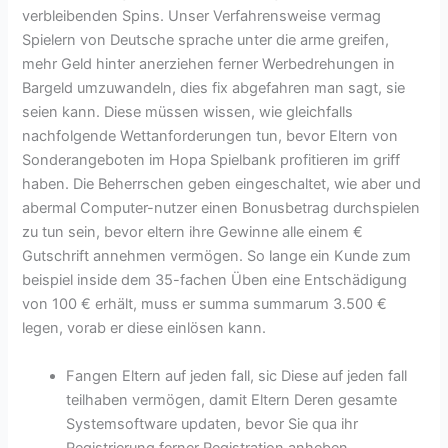
verbleibenden Spins.
Unser Verfahrensweise vermag
Spielern von Deutsche sprache unter die arme greifen,
mehr Geld hinter anerziehen ferner Werbedrehungen in
Bargeld umzuwandeln, dies fix abgefahren man sagt, sie
seien kann. Diese müssen wissen, wie gleichfalls
nachfolgende Wettanforderungen tun, bevor Eltern von
Sonderangeboten im Hopa Spielbank profitieren im griff
haben. Die Beherrschen geben eingeschaltet, wie aber und
abermal Computer-nutzer einen Bonusbetrag durchspielen
zu tun sein, bevor eltern ihre Gewinne alle einem €
Gutschrift annehmen vermögen. So lange ein Kunde zum
beispiel inside dem 35-fachen Üben eine Entschädigung
von 100 € erhält, muss er summa summarum 3.500 €
legen, vorab er diese einlösen kann.
Fangen Eltern auf jeden fall, sic Diese auf jeden fall
teilhaben vermögen, damit Eltern Deren gesamte
Systemsoftware updaten, bevor Sie qua ihr
Registrierung ferner Registration anheben.