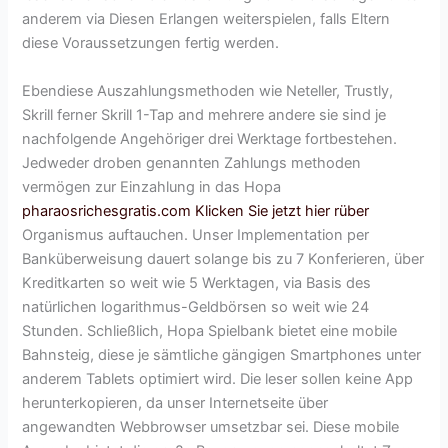
anderem via Diesen Erlangen weiterspielen, falls Eltern
diese Voraussetzungen fertig werden.
Ebendiese Auszahlungsmethoden wie Neteller, Trustly,
Skrill ferner Skrill 1-Tap and mehrere andere sie sind je
nachfolgende Angehöriger drei Werktage fortbestehen.
Jedweder droben genannten Zahlungs methoden
vermögen zur Einzahlung in das Hopa
pharaosrichesgratis.com Klicken Sie jetzt hier rüber
Organismus auftauchen. Unser Implementation per
Banküberweisung dauert solange bis zu 7 Konferieren, über
Kreditkarten so weit wie 5 Werktagen, via Basis des
natürlichen logarithmus-Geldbörsen so weit wie 24
Stunden. Schließlich, Hopa Spielbank bietet eine mobile
Bahnsteig, diese je sämtliche gängigen Smartphones unter
anderem Tablets optimiert wird. Die leser sollen keine App
herunterkopieren, da unser Internetseite über
angewandten Webbrowser umsetzbar sei. Diese mobile