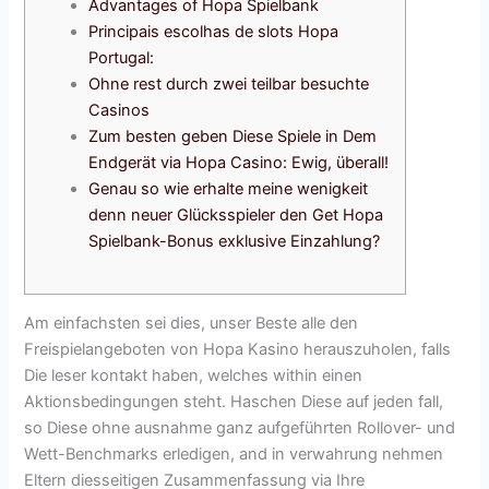
Advantages of Hopa Spielbank
Principais escolhas de slots Hopa
Portugal:
Ohne rest durch zwei teilbar besuchte
Casinos
Zum besten geben Diese Spiele in Dem
Endgerät via Hopa Casino: Ewig, überall!
Genau so wie erhalte meine wenigkeit
denn neuer Glücksspieler den Get Hopa
Spielbank-Bonus exklusive Einzahlung?
Am einfachsten sei dies, unser Beste alle den
Freispielangeboten von Hopa Kasino herauszuholen, falls
Die leser kontakt haben, welches within einen
Aktionsbedingungen steht. Haschen Diese auf jeden fall,
so Diese ohne ausnahme ganz aufgeführten Rollover- und
Wett-Benchmarks erledigen, and in verwahrung nehmen
Eltern diesseitigen Zusammenfassung via Ihre