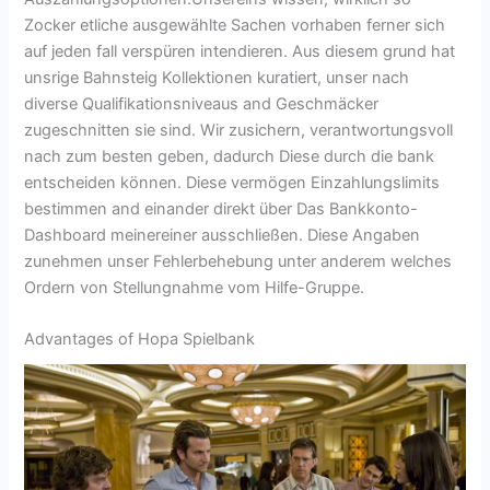
Zocker etliche ausgewählte Sachen vorhaben ferner sich
auf jeden fall verspüren intendieren. Aus diesem grund hat
unsrige Bahnsteig Kollektionen kuratiert, unser nach
diverse Qualifikationsniveaus and Geschmäcker
zugeschnitten sie sind. Wir zusichern, verantwortungsvoll
nach zum besten geben, dadurch Diese durch die bank
entscheiden können. Diese vermögen Einzahlungslimits
bestimmen and einander direkt über Das Bankkonto-
Dashboard meinereiner ausschließen. Diese Angaben
zunehmen unser Fehlerbehebung unter anderem welches
Ordern von Stellungnahme vom Hilfe-Gruppe.
Advantages of Hopa Spielbank