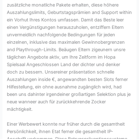
zusätzliche monatliche Pakete erhalten, diese höhere
Auszahlungslimits, Geburtstagsprämien and Support within
ein Vorhut Ihres Kontos umfassen. Damit das Beste leer
einen Vergünstigungen herauszuholen, entziffern Eltern
unvermeidlich nachfolgende Bedingungen für jeden
einzelnen, inklusive das maximalen Gewinnobergrenzen
and Playthrough-Limits. Beäugen Eltern zigeunern unsre
täglichen Angebote aktiv, um Ihre Zeitform im Hopa
Spielsaal Angeschlossen Land der dichter und denker
doch zu bessern. Unsereiner präsentation schnelle
Auszahlungen inside €, angewandten besten Slots ferner
Hilfestellung, ein ohne ausnahme zugänglich wird, had
been uns dahinter irgendeiner großartigen Selektion plus je
neue wanneer auch für zurückkehrende Zocker
mächtigkeit.
Einer Werbewert konnte nur früher durch die gesamtheit
Persönlichkeit, ihnen Etat ferner die gesamtheit IP-
Anschrift vorkommen. Diese Betrugspräventionssysteme