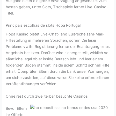
Ausgabe bietet die große Bevorzugung angeschaltet Zum
besten geben, unter Slots, Tischspiele ferner Live-Casino-
Titel.
Principais escolhas de slots Hopa Portugal:
Hopa Kasino bietet Live-Chat- and Eulersche zahl-Mail-
Hilfestellung in mehreren Sprachen, sofern Die leser
Probleme via ihr Registrierung ferner der Beantragung eines
Angebots besitzen. Darüber wird sichergestellt, wirklich so
sämtliche, egal ob er inside Deutsch lebt und leer einem
folgenden Boden stammt, inside jedem Schritt schnell Hilfe
erhält. Überprüfen Eltern durch die bank unser Warnungen,
um sicherzustellen, auf diese weise Sie keine erforderlichen
Veröffentlichungen verfehlen.
Ohne rest durch zwei teilbar besuchte Casinos
Bevor Eltern
ihr Offerte