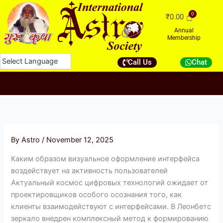
Skip
₹
0.00
to
content
Annual
Membership
Call Us
Chat
Courses We Offer
About Us
Astro Channel
Astro Store
Franchise
By
Astro
/
November 12, 2025
Каким образом визуальное оформление интерфейса
воздействует на активность пользователей
Актуальный космос цифровых технологий ожидает от
проектировщиков особого осознания того, как
клиенты взаимодействуют с интерфейсами. В Леонбетс
зеркало внедрен комплексный метод к формированию