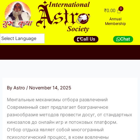
Skip
₹
0.00
to
content
Annual
Membership
Call Us
Chat
Courses We Offer
About Us
Astro Channel
Astro Store
Franchise
By
Astro
/
November 14, 2025
Ментальные механизмы отбора развлечений
Современный свет предлагает безграничное
разнообразие методов провести досуг, от стандартных
кинозалов до онлайн игр и потоковых платформ.
Отбор отдыха являет собой многогранный
психологический процесс, в коем вовлечены