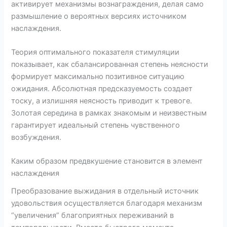
активирует механизмы вознаграждения, делая само
размышление о вероятных версиях источником
наслаждения.
Теория оптимального показателя стимуляции
показывает, как сбалансированная степень неясности
формирует максимально позитивное ситуацию
ожидания. Абсолютная предсказуемость создает
тоску, а излишняя неясность приводит к тревоге.
Золотая середина в рамках знакомым и неизвестным
гарантирует идеальный степень чувственного
возбуждения.
Каким образом предвкушение становится в элемент
наслаждения
Преобразование выжидания в отдельный источник
удовольствия осуществляется благодаря механизм
“увеличения” благоприятных переживаний в