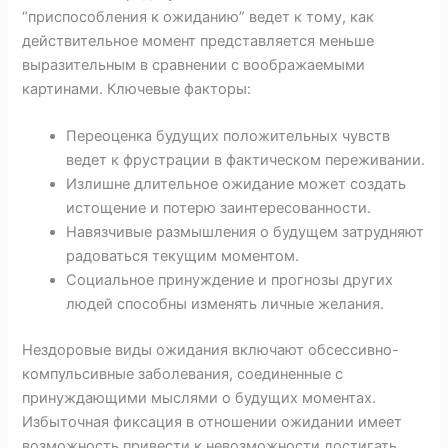
“приспособления к ожиданию” ведет к тому, как
действительное момент представляется меньше
выразительным в сравнении с воображаемыми
картинами. Ключевые факторы:
Переоценка будущих положительных чувств
ведет к фрустрации в фактическом переживании.
Излишне длительное ожидание может создать
истощение и потерю заинтересованности.
Навязчивые размышления о будущем затрудняют
радоваться текущим моментом.
Социальное принуждение и прогнозы других
людей способны изменять личные желания.
Нездоровые виды ожидания включают обсессивно-
компульсивные заболевания, соединенные с
принуждающими мыслями о будущих моментах.
Избыточная фиксация в отношении ожидании имеет
возможность привести к невозможности достигать