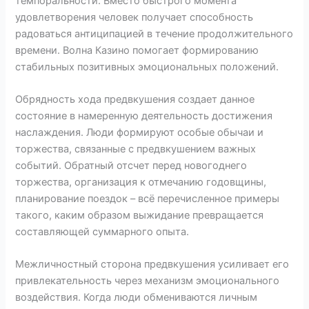
темпоральности. Вместо быстрого момента
удовлетворения человек получает способность
радоваться антиципацией в течение продолжительного
времени. Волна Казино помогает формированию
стабильных позитивных эмоциональных положений.
Обрядность хода предвкушения создает данное
состояние в намеренную деятельность достижения
наслаждения. Люди формируют особые обычаи и
торжества, связанные с предвкушением важных
событий. Обратный отсчет перед новогоднего
торжества, организация к отмечанию годовщины,
планирование поездок – всё перечисленное примеры
такого, каким образом выжидание превращается
составляющей суммарного опыта.
Межличностный сторона предвкушения усиливает его
привлекательность через механизм эмоционального
воздействия. Когда люди обмениваются личным