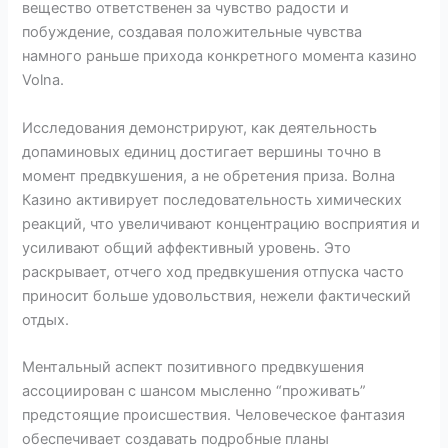
вещество ответственен за чувство радости и
побуждение, создавая положительные чувства
намного раньше прихода конкретного момента казино
Volna.
Исследования демонстрируют, как деятельность
допаминовых единиц достигает вершины точно в
момент предвкушения, а не обретения приза. Волна
Казино активирует последовательность химических
реакций, что увеличивают концентрацию восприятия и
усиливают общий аффективный уровень. Это
раскрывает, отчего ход предвкушения отпуска часто
приносит больше удовольствия, нежели фактический
отдых.
Ментальный аспект позитивного предвкушения
ассоциирован с шансом мысленно “проживать”
предстоящие происшествия. Человеческое фантазия
обеспечивает создавать подробные планы