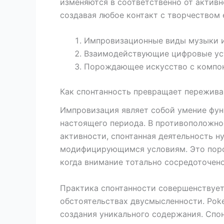
изменяются в соответственно от активн
создавая любое контакт с творчеством
Импровизационные виды музыки 
Взаимодействующие цифровые ус
Порождающее искусство с компон
Как спонтанность превращает пережив
Импровизация являет собой умение фу
настоящего периода. В противоположно
активности, спонтанная деятельность н
модифицирующимся условиям. Это порож
когда внимание тотально сосредоточено
Практика спонтанности совершенствует
обстоятельствах двусмысленности. Pok
создания уникального содержания. Спо