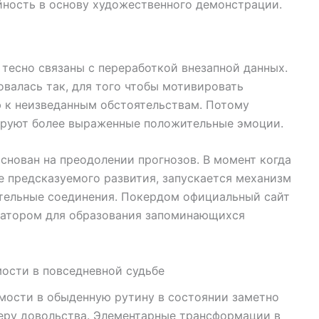
ность в основу художественного демонстрации.
тесно связаны с переработкой внезапной данных.
валась так, для того чтобы мотивировать
ю к неизведанным обстоятельствам. Потому
ируют более выраженные положительные эмоции.
основан на преодолении прогнозов. В момент когда
е предсказуемого развития, запускается механизм
тельные соединения. Покердом официальный сайт
затором для образования запоминающихся
мости в повседневной судьбе
мости в обыденную рутину в состоянии заметно
еру довольства. Элементарные трансформации в