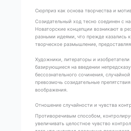
Сюрприз как основа творчества и моти
Созидательный ход тесно соединен с н
Новаторские концепции возникают в ре
разными идеями, что прежде казались
творческое размышление, предоставляя
Художники, литераторы и изобретатели
базирующиеся на введении непредсказу
бессознательного сочинения, случайно
превозмочь созидательные препятствия
воображения.
Отношение случайности и чувства конт
Противоречивым способом, контролиру
увеличивать целостное чувство контро
того что индивид осознанно порождает 