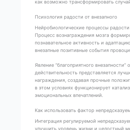
как возможно трансформировать случай
Психология радости от внезапного
Нейробиологические процессы радости 
Процесс вознаграждения мозга формиро
познавательное активность и адаптаци
внезапные позитивные события провоц
Явление “благоприятного внезапности” 
действительность представляется лучш
награждения, создавая прочные положи
в этом условиях функционирует катали
эмоциональных впечатлений.
Как использовать фактор непредсказуе
Интеграция регулируемой непредсказуе
улучшить уровень жизни и целостный м