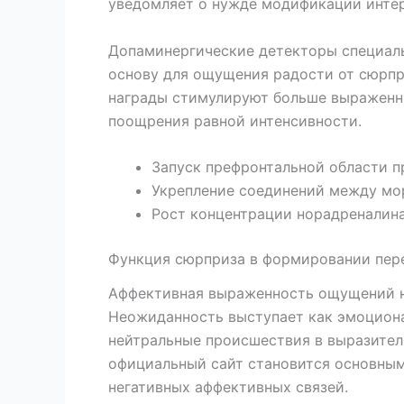
уведомляет о нужде модификации инте
Допаминергические детекторы специаль
основу для ощущения радости от сюрпр
награды стимулируют больше выраженн
поощрения равной интенсивности.
Запуск префронтальной области 
Укрепление соединений между мо
Рост концентрации норадреналина
Функция сюрприза в формировании пе
Аффективная выраженность ощущений н
Неожиданность выступает как эмоцион
нейтральные происшествия в выразител
официальный сайт становится основны
негативных аффективных связей.