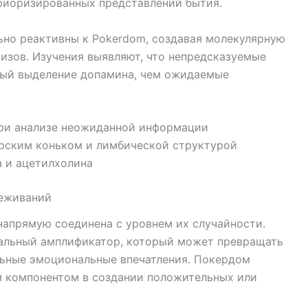
риоризированных представлений бытия.
но реактивны к Pokerdom, создавая молекулярную
изов. Изучения выявляют, что непредсказуемые
ый выделение допамина, чем ожидаемые
при анализе неожиданной информации
рским коньком и лимбической структурой
 и ацетилхолина
реживаний
апрямую соединена с уровнем их случайности.
альный амплификатор, который может превращать
ьные эмоциональные впечатления. Покердом
м компонентом в создании положительных или