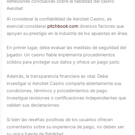
Reflexiones conclusivas sobre la fiabilidad del casino
Aerobet
Al considerar la confiabilidad de Aerobet Casino, es
esencial considerar
pitchbook.com
diversos factores que
apoyan su prestigio en la industria de los apuestas en línea.
En primer lugar, debe evaluar las medidas de seguridad del
jugador. Un casino fiable implementa procedimientos
sólidos para proteger sus datos y ofrece un juego justo.
Además, la transparencia financiera es vital. Debe
investigar si Aerobet Casino comparte abiertamente sus
condiciones, términos y procedimientos de pago.
Investigue revisiones o certificaciones independientes que
validen sus declaraciones.
Si bien las reseñas positivas de los usuarios ofrecen
comentarios sobre su experiencia de juego, no deben ser
su única fuente de fiabilidad.