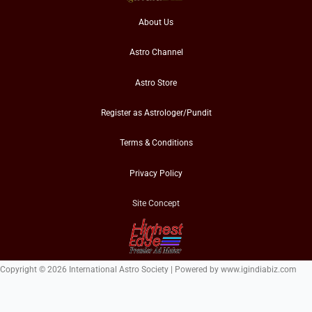
About Us
Astro Channel
Astro Store
Register as Astrologer/Pundit
Terms & Conditions
Privacy Policy
Site Concept
Copyright © 2026 International Astro Society | Powered by www.igindiabiz.com