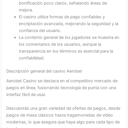
bonificación poco claros, señalando áreas de
mejora.
El casino utiliza formas de pago confiables y
encriptación avanzada, mejorando la seguridad y la
confianza del usuario.
La contento general de los jugadores se muestra en
los comentarios de los usuarios, aunque la
transparencia en los términos es esencial para la
confiabilidad.
Descripción general del casino Aerobet
Aerobet Casino se destaca en el competitivo mercado de
juegos en línea, fusionando tecnología de punta con una
interfaz fácil de usar.
Descubrirás una gran variedad de ofertas de juegos, desde
juegos de mesa clásicos hasta tragamonedas de video
modernas, lo que asegura que haya algo para cada tipo de