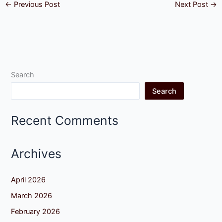
←
Previous Post
Next Post
→
Search
Search
Recent Comments
Archives
April 2026
March 2026
February 2026