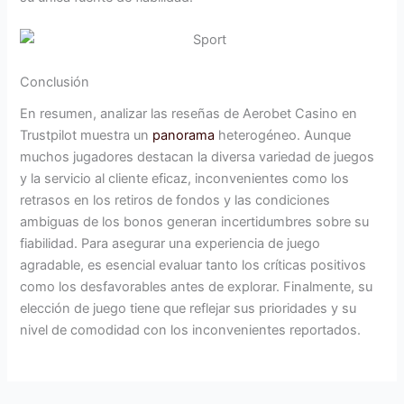
Conclusión
En resumen, analizar las reseñas de Aerobet Casino en
Trustpilot muestra un
panorama
heterogéneo. Aunque
muchos jugadores destacan la diversa variedad de juegos
y la servicio al cliente eficaz, inconvenientes como los
retrasos en los retiros de fondos y las condiciones
ambiguas de los bonos generan incertidumbres sobre su
fiabilidad. Para asegurar una experiencia de juego
agradable, es esencial evaluar tanto los críticas positivos
como los desfavorables antes de explorar. Finalmente, su
elección de juego tiene que reflejar sus prioridades y su
nivel de comodidad con los inconvenientes reportados.