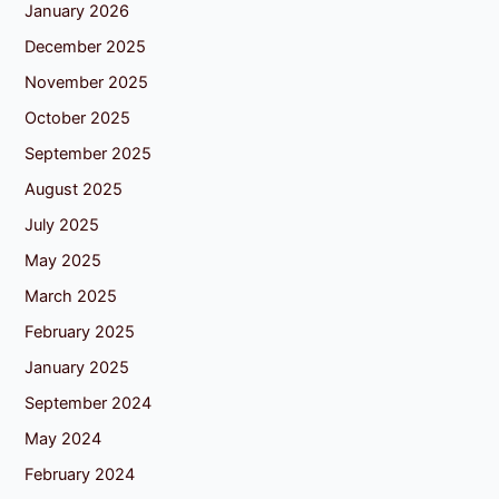
January 2026
December 2025
November 2025
October 2025
September 2025
August 2025
July 2025
May 2025
March 2025
February 2025
January 2025
September 2024
May 2024
February 2024