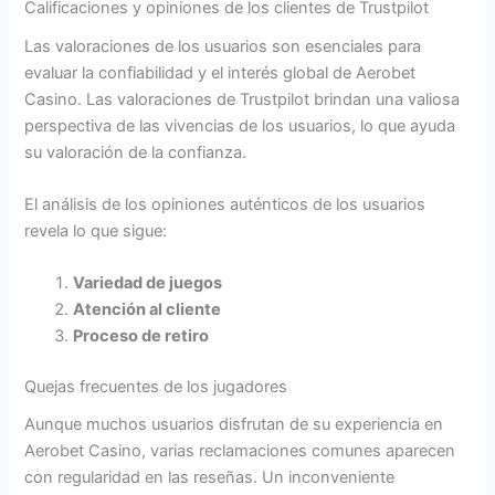
Calificaciones y opiniones de los clientes de Trustpilot
Las valoraciones de los usuarios son esenciales para
evaluar la confiabilidad y el interés global de Aerobet
Casino. Las valoraciones de Trustpilot brindan una valiosa
perspectiva de las vivencias de los usuarios, lo que ayuda
su valoración de la confianza.
El análisis de los opiniones auténticos de los usuarios
revela lo que sigue:
Variedad de juegos
Atención al cliente
Proceso de retiro
Quejas frecuentes de los jugadores
Aunque muchos usuarios disfrutan de su experiencia en
Aerobet Casino, varias reclamaciones comunes aparecen
con regularidad en las reseñas. Un inconveniente