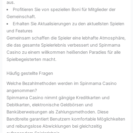
aus.
Profitieren Sie von speziellen Boni für Mitglieder der
Gemeinschaft.
Erhalten Sie Aktualisierungen zu den aktuellsten Spielen
und Features
Gemeinsam schaffen die Spieler eine lebhafte Atmosphäre,
die das gesamte Spielerlebnis verbessert und Spinmama
Casino zu einem willkommen heißenden Paradies für alle
Spielbegeisterten macht.
Häufig gestellte Fragen
Welche Bezahlmethoden werden im Spinmama Casino
angenommen?
Spinmama Casino nimmt gängige Kreditkarten und
Debitkarten, elektronische Geldbörsen und
Banküberweisungen als Zahlungsmethoden. Diese
Bandbreite garantiert Benutzern komfortable Möglichkeiten
und reibungslose Abwicklungen bei gleichzeitig