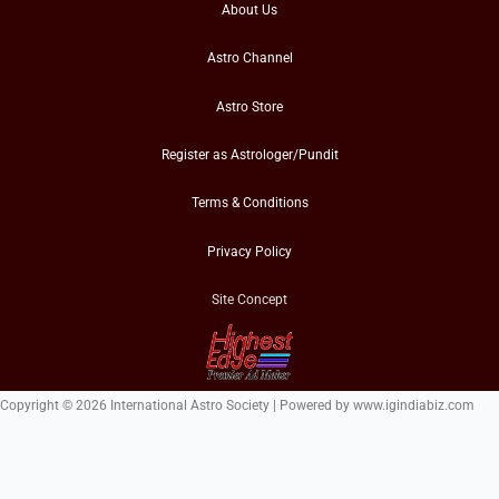
About Us
Astro Channel
Astro Store
Register as Astrologer/Pundit
Terms & Conditions
Privacy Policy
Site Concept
Copyright © 2026 International Astro Society | Powered by www.igindiabiz.com