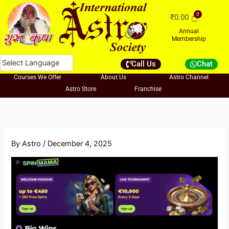
Skip
₹
0.00
to
content
Annual
Membership
Call Us
Chat
Courses We Offer
About Us
Astro Channel
Astro Store
Franchise
By
Astro
/
December 4, 2025