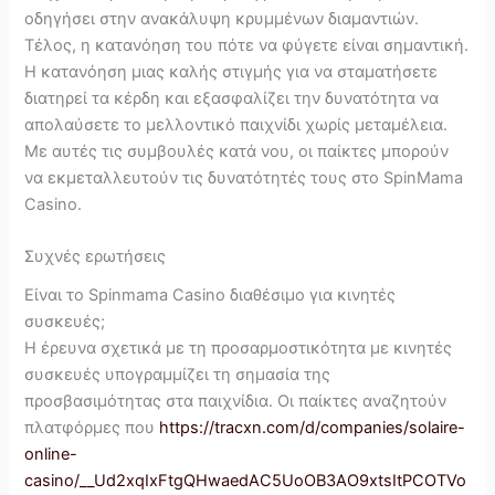
οδηγήσει στην ανακάλυψη κρυμμένων διαμαντιών.
Τέλος, η κατανόηση του πότε να φύγετε είναι σημαντική.
Η κατανόηση μιας καλής στιγμής για να σταματήσετε
διατηρεί τα κέρδη και εξασφαλίζει την δυνατότητα να
απολαύσετε το μελλοντικό παιχνίδι χωρίς μεταμέλεια.
Με αυτές τις συμβουλές κατά νου, οι παίκτες μπορούν
να εκμεταλλευτούν τις δυνατότητές τους στο SpinMama
Casino.
Συχνές ερωτήσεις
Είναι το Spinmama Casino διαθέσιμο για κινητές
συσκευές;
Η έρευνα σχετικά με τη προσαρμοστικότητα με κινητές
συσκευές υπογραμμίζει τη σημασία της
προσβασιμότητας στα παιχνίδια. Οι παίκτες αναζητούν
πλατφόρμες που
https://tracxn.com/d/companies/solaire-
online-
casino/__Ud2xqIxFtgQHwaedAC5UoOB3AO9xtsItPCOTVo