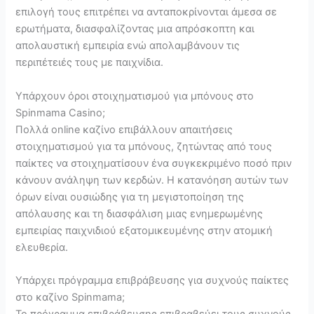
επιλογή τους επιτρέπει να ανταποκρίνονται άμεσα σε
ερωτήματα, διασφαλίζοντας μια απρόσκοπτη και
απολαυστική εμπειρία ενώ απολαμβάνουν τις
περιπέτειές τους με παιχνίδια.
Υπάρχουν όροι στοιχηματισμού για μπόνους στο
Spinmama Casino;
Πολλά online καζίνο επιβάλλουν απαιτήσεις
στοιχηματισμού για τα μπόνους, ζητώντας από τους
παίκτες να στοιχηματίσουν ένα συγκεκριμένο ποσό πριν
κάνουν ανάληψη των κερδών. Η κατανόηση αυτών των
όρων είναι ουσιώδης για τη μεγιστοποίηση της
απόλαυσης και τη διασφάλιση μιας ενημερωμένης
εμπειρίας παιχνιδιού εξατομικευμένης στην ατομική
ελευθερία.
Υπάρχει πρόγραμμα επιβράβευσης για συχνούς παίκτες
στο καζίνο Spinmama;
Το πρόγραμμα επιβράβευσης επιβραβεύει τους συχνούς