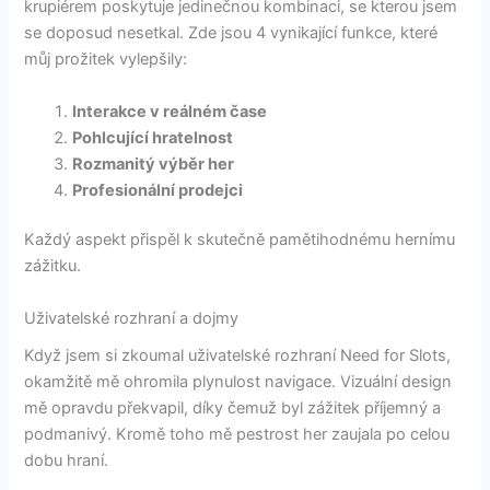
krupiérem poskytuje jedinečnou kombinaci, se kterou jsem
se doposud nesetkal. Zde jsou 4 vynikající funkce, které
můj prožitek vylepšily:
Interakce v reálném čase
Pohlcující hratelnost
Rozmanitý výběr her
Profesionální prodejci
Každý aspekt přispěl k skutečně pamětihodnému hernímu
zážitku.
Uživatelské rozhraní a dojmy
Když jsem si zkoumal uživatelské rozhraní Need for Slots,
okamžitě mě ohromila plynulost navigace. Vizuální design
mě opravdu překvapil, díky čemuž byl zážitek příjemný a
podmanivý. Kromě toho mě pestrost her zaujala po celou
dobu hraní.