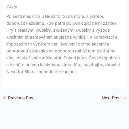
Závěr
Po šesti měsících u Need for Slots mohu s jistotou
doporučit každému, kdo pátrá po pohlcující herní zážitek.
Hry s reálnými krupiéry, zkušenými krupiéry a vysoce
kvalitním streamováním skutečně vynikají. V kombinaci s
impozantním výběrem her, lákavými promo akcemi a
pohotovou zákaznickou podporou nabízí tato platforma
vše, co si uživatel může přát. Pokud jste v České republice
a hledáte pravou kasinovou atmosféru, navrhuji vyzkoušet
Need for Slots – nebudete zklamáni!
←
Previous Post
Next Post
→