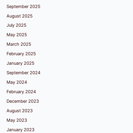
September 2025
August 2025
July 2025
May 2025
March 2025
February 2025
January 2025
September 2024
May 2024
February 2024
December 2023
August 2023
May 2023
January 2023