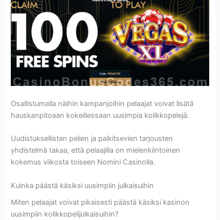
Osallistumalla näihin kampanjoihin pelaajat voivat lisätä
hauskanpitoaan kokeillessaan uusimpia kolikkopelejä.
Uudistuksellisten pelien ja palkitsevien tarjousten
yhdistelmä takaa, että pelaajilla on mielenkiintoinen
kokemus viikosta toiseen Nomini Casinolla.
Kuinka päästä käsiksi uusimpiin julkaisuihin
Miten pelaajat voivat pikaisesti päästä käsiksi kasinon
uusimpiin kolikkopelijulkaisuihin?