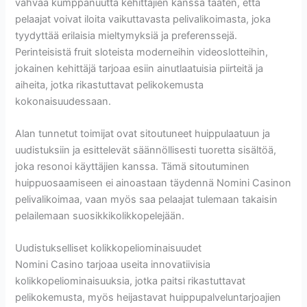
vahvaa kumppanuutta kehittäjien kanssa taaten, että
pelaajat voivat iloita vaikuttavasta pelivalikoimasta, joka
tyydyttää erilaisia mieltymyksiä ja preferenssejä.
Perinteisistä fruit sloteista moderneihin videoslotteihin,
jokainen kehittäjä tarjoaa esiin ainutlaatuisia piirteitä ja
aiheita, jotka rikastuttavat pelikokemusta
kokonaisuudessaan.
Alan tunnetut toimijat ovat sitoutuneet huippulaatuun ja
uudistuksiin ja esittelevät säännöllisesti tuoretta sisältöä,
joka resonoi käyttäjien kanssa. Tämä sitoutuminen
huippuosaamiseen ei ainoastaan täydennä Nomini Casinon
pelivalikoimaa, vaan myös saa pelaajat tulemaan takaisin
pelailemaan suosikkikolikkopelejään.
Uudistukselliset kolikkopeliominaisuudet
Nomini Casino tarjoaa useita innovatiivisia
kolikkopeliominaisuuksia, jotka paitsi rikastuttavat
pelikokemusta, myös heijastavat huippupalveluntarjoajien