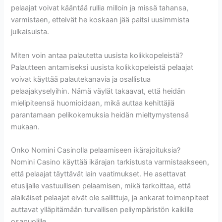
pelaajat voivat kääntää rullia milloin ja missä tahansa,
varmistaen, etteivät he koskaan jää paitsi uusimmista
julkaisuista.
Miten voin antaa palautetta uusista kolikkopeleistä?
Palautteen antamiseksi uusista kolikkopeleistä pelaajat
voivat käyttää palautekanavia ja osallistua
pelaajakyselyihin. Nämä väylät takaavat, että heidän
mielipiteensä huomioidaan, mikä auttaa kehittäjiä
parantamaan pelikokemuksia heidän mieltymystensä
mukaan.
Onko Nomini Casinolla pelaamiseen ikärajoituksia?
Nomini Casino käyttää ikärajan tarkistusta varmistaakseen,
että pelaajat täyttävät lain vaatimukset. He asettavat
etusijalle vastuullisen pelaamisen, mikä tarkoittaa, että
alaikäiset pelaajat eivät ole sallittuja, ja ankarat toimenpiteet
auttavat ylläpitämään turvallisen peliympäristön kaikille
osapuolille.