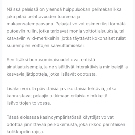
Näissä peleissä on yleensä huippuluokan pelimekaniikka,
joka pitää pelattavuuden tuoreena ja
mukaansatempaavana. Pelaajat voivat esimerkiksi törmätä
putoaviin rulliin, jotka tarjoavat monia voittotilaisuuksia, tai
kasvaviin wild-merkkeihin, jotka täyttävät kokonaiset rullat
suurempien voittojen saavuttamiseksi.
Sen lisäksi bonusominaisuudet ovat entistä
ainutlaatuisempia, ja ne sisältävät interaktiivisia minipelejä ja
kasvavia jättipotteja, jotka lisäävät odotusta.
Lisäksi voi olla päivittäisiä ja viikoittaisia tehtäviä, jotka
kannustavat pelaajia tutkimaan erilaisia nimikkeitä
lisävoittojen toivossa.
Tässä eloisassa kasinoympäristössä käyttäjät voivat
odottaa jännittävää pelikokemusta, joka rikkoo perinteisen
kolikkopelin rajoja.