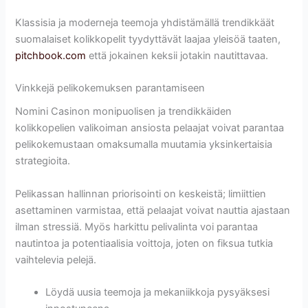
Klassisia ja moderneja teemoja yhdistämällä trendikkäät
suomalaiset kolikkopelit tyydyttävät laajaa yleisöä taaten,
pitchbook.com
että jokainen keksii jotakin nautittavaa.
Vinkkejä pelikokemuksen parantamiseen
Nomini Casinon monipuolisen ja trendikkäiden
kolikkopelien valikoiman ansiosta pelaajat voivat parantaa
pelikokemustaan omaksumalla muutamia yksinkertaisia
strategioita.
Pelikassan hallinnan priorisointi on keskeistä; limiittien
asettaminen varmistaa, että pelaajat voivat nauttia ajastaan
ilman stressiä. Myös harkittu pelivalinta voi parantaa
nautintoa ja potentiaalisia voittoja, joten on fiksua tutkia
vaihtelevia pelejä.
Löydä uusia teemoja ja mekaniikkoja pysyäksesi