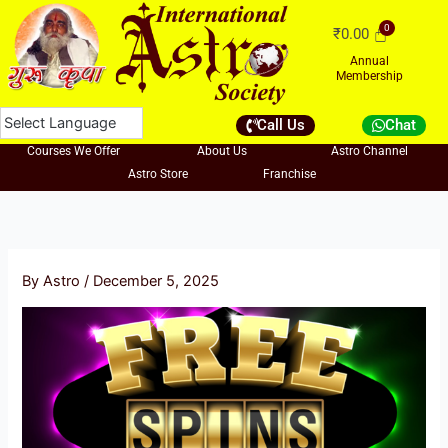
Skip
₹
0.00
to
content
Annual
Membership
Call Us
Chat
Courses We Offer
About Us
Astro Channel
Astro Store
Franchise
By
Astro
/
December 5, 2025