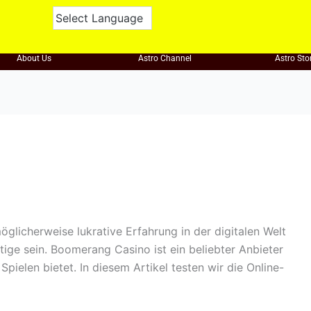
About Us
Astro Channel
Astro Sto
öglicherweise lukrative Erfahrung in der digitalen Welt
htige sein. Boomerang Casino ist ein beliebter Anbieter
 Spielen bietet. In diesem Artikel testen wir die Online-