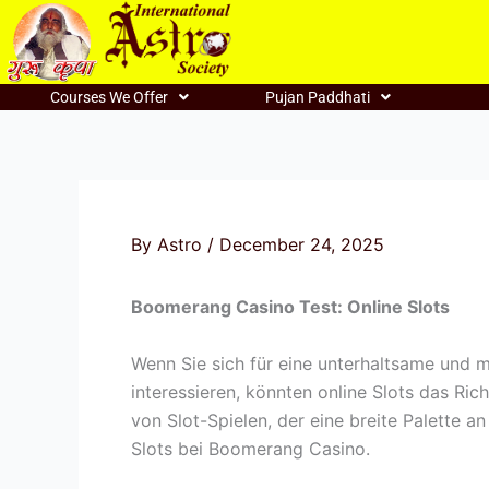
Skip
to
content
Courses We Offer
Pujan Paddhati
By
Astro
/
December 24, 2025
Boomerang Casino Test: Online Slots
Wenn Sie sich für eine unterhaltsame und m
interessieren, könnten online Slots das Ric
von Slot-Spielen, der eine breite Palette an
Slots bei Boomerang Casino.