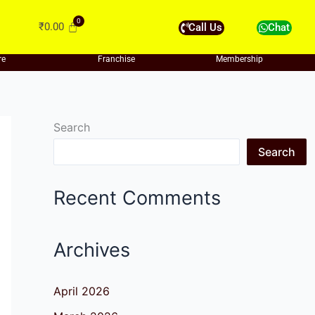
₹
0.00
Call Us
Chat
re
Franchise
Membership
Search
Search
Recent Comments
Archives
April 2026