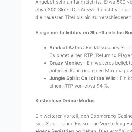
Angebot sehr umfangreich ist. Etwa 500 ve
etwa 200 Slots. Die Auswahl reicht von de
die neuesten Titel bis hin zu verschiedene
Einige der beliebtesten Slot-Spiele bei 
Book of Aztec
: Ein klassisches Spi
Es bietet einen RTP (Return to Playe
Crazy Monkey
: Ein weiteres belieb
anbieten kann und einen Maximalgew
Jungle Spirit: Call of the Wild
: Ein 
einem RTP von etwa 94 %.
Kostenlose Demo-Modus
Ein weiterer Vorteil, den Boomerang Casin
sich Spieler ohne Risiko eine Vorstellung 
eigene Registrierung haben. Dies ermöglic