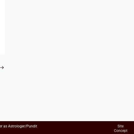
→
er as Astrologer/Pundit
Site
Concept