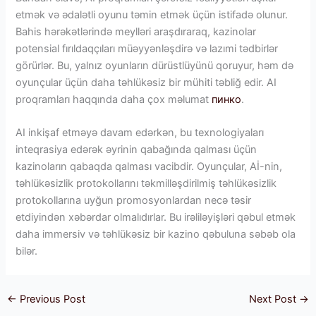
etmək və ədalətli oyunu təmin etmək üçün istifadə olunur.
Bahis hərəkətlərində meylləri araşdıraraq, kazinolar
potensial fırıldaqçıları müəyyənləşdirə və lazımi tədbirlər
görürlər. Bu, yalnız oyunların dürüstlüyünü qoruyur, həm də
oyunçular üçün daha təhlükəsiz bir mühiti təbliğ edir. AI
proqramları haqqında daha çox məlumat
пинко
.
AI inkişaf etməyə davam edərkən, bu texnologiyaları
inteqrasiya edərək əyrinin qabağında qalması üçün
kazinoların qabaqda qalması vacibdir. Oyunçular, Aİ-nin,
təhlükəsizlik protokollarını təkmilləşdirilmiş təhlükəsizlik
protokollarına uyğun promosyonlardan necə təsir
etdiyindən xəbərdar olmalıdırlar. Bu irəliləyişləri qəbul etmək
daha immersiv və təhlükəsiz bir kazino qəbuluna səbəb ola
bilər.
←
Previous Post
Next Post
→