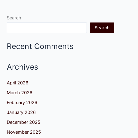
Search
Search
Recent Comments
Archives
April 2026
March 2026
February 2026
January 2026
December 2025
November 2025