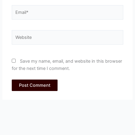
Email*
Website
Save my name, email, and website in this browser
for the next time I comment.