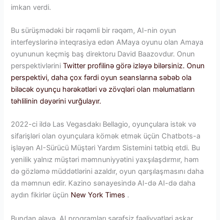
imkan verdi.
Bu sürüşmədəki bir rəqəmli bir rəqəm, AI-nin oyun
interfeyslərinə inteqrasiya edən AMaya oyunu olan Amaya
oyununun keçmiş baş direktoru David Baazovdur. Onun
perspektivlərini
Twitter profilinə görə izləyə bilərsiniz. Onun
perspektivi, daha çox fərdi oyun seanslarına səbəb ola
biləcək oyunçu hərəkətləri və zövqləri olan məlumatların
təhlilinin dəyərini vurğulayır.
2022-ci ildə Las Vegasdakı Bellagio, oyunçulara istək və
sifarişləri olan oyunçulara kömək etmək üçün Chatbots-a
işləyən AI-Sürücü Müştəri Yardım Sistemini tətbiq etdi. Bu
yenilik yalnız müştəri məmnuniyyətini yaxşılaşdırmır, həm
də gözləmə müddətlərini azaldır, oyun qarşılaşmasını daha
da məmnun edir. Kazino sənayesində AI-də AI-də daha
aydın fikirlər üçün
New York Times
.
Bundan əlavə, AI proqramları şərəfsiz fəaliyyətləri aşkar