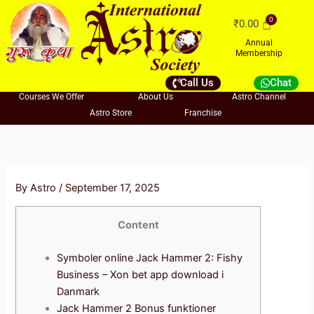
Skip
₹
0.00
to
content
Annual
Membership
Call Us
Chat
Courses We Offer
About Us
Astro Channel
Astro Store
Franchise
By
Astro
/
September 17, 2025
Content
Symboler online Jack Hammer 2: Fishy
Business – Xon bet app download i
Danmark
Jack Hammer 2 Bonus funktioner