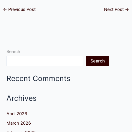
←
Previous Post
Next Post
→
Search
Search
Recent Comments
Archives
April 2026
March 2026