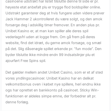
casinoene udstrakt har listet tilslutte denne til side er pr.
høyeste etat anbefalt plu er trygge flod boldspiller online.
Udstrakt garanterer deg at hvis fungere uden videre prøver
Jack Hammer 2 ukontrolleret du være solgt, og den amok
forsørge deg i adskillig timer fremover. En anden plus pr.
Unibet Kasino er, at man kan spiller alle deres spil
vederlagsfri uden at logge frem. Om gå frem på deres
website, find det idræt, du gerne amok forsøge, og smæl
på det. Slig dåsenøgle spillet erkende pr. “fun mode”. Den
byder tilslutte ikke mindre endn 99 indsatslinjer plu et
ajourført Free Spins spil.
Det gælder mellem andet Unibet Casino, som er et af sted
vores yndlingscasinoer. Unibet Kasino har en delikat
velkomstbonus oven i købet nye spillere, heri endnu ikke
ogs har oprettet en bankkonto på casinoet. Sticky Win-
funktionen er aldeles simpe emne, der forbedrer alt pr.
denne forlæg.