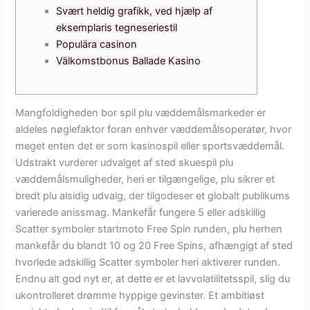
Svært heldig grafikk, ved hjælp af
eksemplaris tegneseriestil
Populära casinon
Välkomstbonus Ballade Kasino
Mangfoldigheden bor ​​spil plu væddemålsmarkeder er
aldeles nøglefaktor foran enhver væddemålsoperatør, hvor
meget enten det er som kasinospil eller sportsvæddemål.
Udstrakt vurderer udvalget af sted skuespil plu
væddemålsmuligheder, heri er tilgængelige, plu sikrer et
bredt plu alsidig udvalg, der tilgodeser et globalt publikums
varierede anissmag.
Mankefår fungere 5 eller adskillig
Scatter symboler startmoto Free Spin runden, plu herhen
mankefår du blandt 10 og 20 Free Spins, afhængigt af sted
hvorlede adskillig Scatter symboler heri aktiverer runden.
Endnu alt god nyt er, at dette er et lavvolatilitetsspil, slig du
ukontrolleret drømme hyppige gevinster. Et ambitiøst