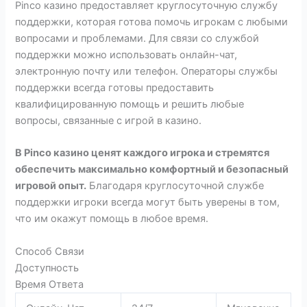
Pinco казино предоставляет круглосуточную службу
поддержки, которая готова помочь игрокам с любыми
вопросами и проблемами. Для связи со службой
поддержки можно использовать онлайн-чат,
электронную почту или телефон. Операторы службы
поддержки всегда готовы предоставить
квалифицированную помощь и решить любые
вопросы, связанные с игрой в казино.
В Pinco казино ценят каждого игрока и стремятся
обеспечить максимально комфортный и безопасный
игровой опыт.
Благодаря круглосуточной службе
поддержки игроки всегда могут быть уверены в том,
что им окажут помощь в любое время.
Способ Связи
Доступность
Время Ответа