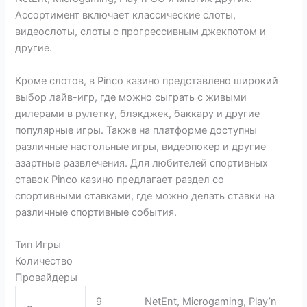
Ассортимент включает классические слоты,
видеослоты, слоты с прогрессивным джекпотом и
другие.
Кроме слотов, в Pinco казино представлено широкий
выбор лайв-игр, где можно сыграть с живыми
дилерами в рулетку, блэкджек, баккару и другие
популярные игры. Также на платформе доступны
различные настольные игры, видеопокер и другие
азартные развлечения. Для любителей спортивных
ставок Pinco казино предлагает раздел со
спортивными ставками, где можно делать ставки на
различные спортивные события.
Тип Игры
Количество
Провайдеры
9
NetEnt, Microgaming, Play’n