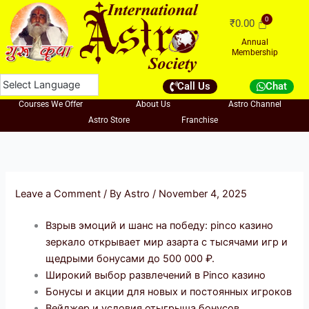
Skip
₹
0.00
to
content
Annual
Membership
Call Us
Chat
Courses We Offer
About Us
Astro Channel
Astro Store
Franchise
Leave a Comment
/ By
Astro
/
November 4, 2025
Взрыв эмоций и шанс на победу: pinco казино
зеркало открывает мир азарта с тысячами игр и
щедрыми бонусами до 500 000 ₽.
Широкий выбор развлечений в Pinco казино
Бонусы и акции для новых и постоянных игроков
Вейджер и условия отыгрыша бонусов