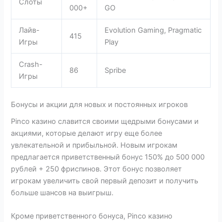
Слоты
000+
GO
Лайв-
Evolution Gaming, Pragmatic
415
Игры
Play
Crash-
86
Spribe
Игры
Бонусы и акции для новых и постоянных игроков
Pinco казино славится своими щедрыми бонусами и
акциями, которые делают игру еще более
увлекательной и прибыльной. Новым игрокам
предлагается приветственный бонус 150% до 500 000
рублей + 250 фриспинов. Этот бонус позволяет
игрокам увеличить свой первый депозит и получить
больше шансов на выигрыш.
Кроме приветственного бонуса, Pinco казино