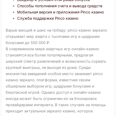
Способы пополнения счета и вывода средств
Мобильная версия и приложения Pinco казино
Служба поддержки Pinco казино
Взрыв эмоций и шанс на победу: pinco казино зеркало
открывает мир азарта с тысячами игр и щедрыми
бонусами до 500 000 ₽.
В современном мире азартных игр онлайн-казино
становятся все более популярными, предлагая
широкий спектр развлечений и возможность сорвать
крупный выигрыш, не выходя из дома. Среди
множества заведений особое место занимает pinco
казино зеркало, платформа, известная своим
обширным выбором игр, щедрыми бонусами и
безопасной игрой. Однако доступ к онлайн-казино
иногда может быть ограничен из-за блокировок
провайдерами интернета. В таких случаях на помощь
приходит актуальное зеркало казино, которое